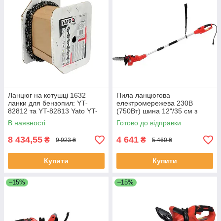
Ланцюг на котушці 1632
Пила ланцюгова
ланки для бензопил: YT-
електромережева 230В
82812 та YT-82813 Yato YT-
(750Вт) шина 12"/35 см з
84959 (Польща)
телескоп. штангою l=110-
В наявності
Готово до відправки
170см Yato YT-84877
(Польща)
8 434,55
4 641
₴
₴
9 923 ₴
5 460 ₴
Купити
Купити
–15%
–15%