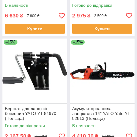
В наявності
Готово до відправки
6 630
2 975
₴
₴
7 800 ₴
3 500 ₴
Купити
Купити
–15%
–15%
Верстат для ланцюгів
Акумуляторна пила
бензопил YATO YT-84970
ланцюгова 14" YATO Yato YT-
(Польща)
82813 (Польща)
Готово до відправки
В наявності
2 167,50
4 418,30
₴
₴
2 550 ₴
5 198 ₴