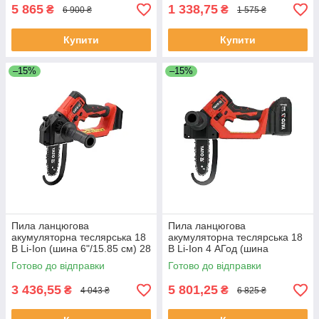
5 865
1 338,75
₴
₴
6 900 ₴
1 575 ₴
Купити
Купити
–15%
–15%
Пила ланцюгова
Пила ланцюгова
акумуляторна теслярська 18
акумуляторна теслярська 18
В Li-Ion (шина 6"/15.85 см) 28
В Li-Ion 4 АГод (шина
ланок Yato YT-828116
6"/15.85 см) 28 ланок Yato
Готово до відправки
Готово до відправки
YT-828115
3 436,55
5 801,25
₴
₴
4 043 ₴
6 825 ₴