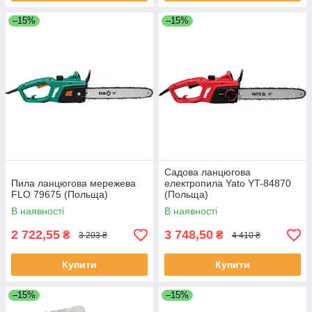
–15%
–15%
Садова ланцюгова
Пила ланцюгова мережева
електропила Yato YT-84870
FLO 79675 (Польща)
(Польща)
В наявності
В наявності
2 722,55
3 748,50
₴
₴
3 203 ₴
4 410 ₴
Купити
Купити
–15%
–15%