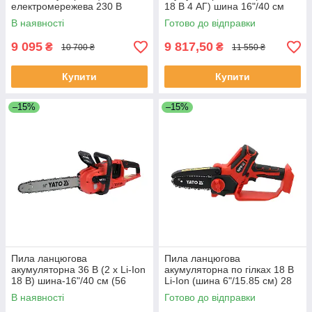
електромережева 230 В
18 В 4 АГ) шина 16"/40 см
(1200 Вт) шина 12" (300 мм)
(56 ланок) Yato YT-828131
В наявності
Готово до відправки
Yato YT-82157
9 095
9 817,50
₴
₴
10 700 ₴
11 550 ₴
Купити
Купити
–15%
–15%
Пила ланцюгова
Пила ланцюгова
акумуляторна 36 В (2 x Li-Ion
акумуляторна по гілках 18 В
18 В) шина-16"/40 см (56
Li-Ion (шина 6"/15.85 см) 28
ланок) без акумулятора Yato
ланок (без акумулятора) Yato
В наявності
Готово до відправки
YT-828132
YT-828114