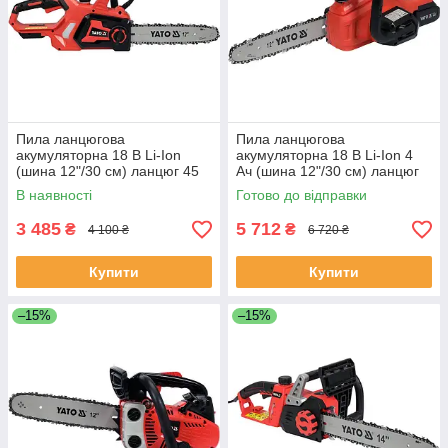
Пила ланцюгова
Пила ланцюгова
акумуляторна 18 В Li-Ion
акумуляторна 18 В Li-Ion 4
(шина 12"/30 см) ланцюг 45
Ач (шина 12"/30 см) ланцюг
зубів (без акумулятора) Yato
45 зубів Yato YT-828137
В наявності
Готово до відправки
YT-828138
(Польща)
3 485
5 712
₴
₴
4 100 ₴
6 720 ₴
Купити
Купити
–15%
–15%