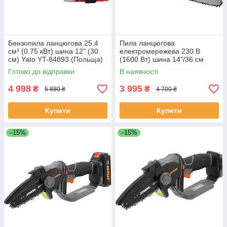
Бензопила ланцюгова 25.4
Пила ланцюгова
см³ (0.75 кВт) шина 12" (30
електромережева 230 В
см) Yato YT-84893 (Польща)
(1600 Вт) шина 14"/36 см
Yato YT-84868
Готово до відправки
В наявності
4 998
3 995
₴
₴
5 880 ₴
4 700 ₴
Купити
Купити
–15%
–15%