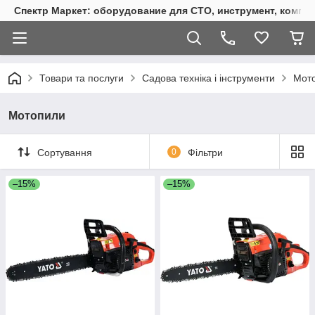
Спектр Маркет: оборудование для СТО, инструмент, компр
Товари та послуги
Садова техніка і інструменти
Мот
Мотопили
Сортування
0
Фільтри
–15%
–15%