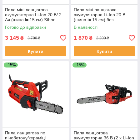
Пила міні ланцюгова
Пила міні ланцюгова
акумуляторна Li-Ion 20 В/ 2
акумуляторна Li-Ion 20 В
Ач (шина l= 15 см) Sthor
(шина l= 15 см) без
78211
акумулятора Sthor 78210
Готово до відправки
В наявності
3 145
1 870
₴
₴
3 700 ₴
2 200 ₴
Купити
Купити
–15%
–15%
Пила ланцюгова по
Пила ланцюгова
пінобетону/кераміці
акумуляторна 36 В (2 x Li-Ion