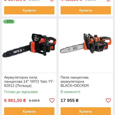
Купити
Купити
–15%
Акумуляторна пила
Пила ланцюгова
ланцюгова 14" YATO Yato YT-
акумуляторна
82812 (Польща)
BLACK+DECKER
GKC3630L25-QW (Китай)
Готово до відправки
В наявності
6 961,50
17 955
₴
₴
8 190 ₴
Купити
Купити