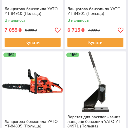
Ланцюгова бензопила YATO
Ланцюгова бензопила YATO
YT-84910 (Польща)
YT-84901 (Польща)
В наявності
В наявності
7 055
6 715
₴
₴
8 300 ₴
7 900 ₴
Купити
Купити
–15%
–15%
Верстат для расклепывания
Ланцюгова бензопила YATO
ланцюгів бензопил YATO YT-
YT-84895 (Польща)
84971 (Польща)