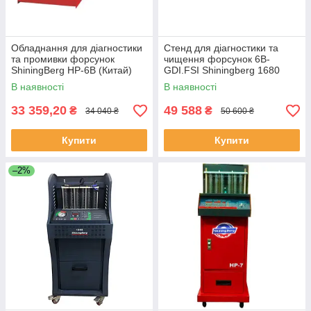
Обладнання для діагностики
Стенд для діагностики та
та промивки форсунок
чищення форсунок 6B-
ShiningBerg HP-6B (Китай)
GDI.FSI Shiningberg 1680
В наявності
В наявності
33 359,20
49 588
₴
₴
34 040 ₴
50 600 ₴
Купити
Купити
–2%