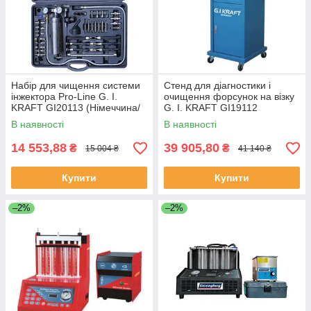
Набір для чищення системи
Стенд для діагностики і
інжектора Pro-Line G. I.
очищення форсунок на візку
KRAFT GI20113 (Німеччина/
G. I. KRAFT GI19112
Китай)
(Німеччина)
В наявності
В наявності
14 553,88
39 905,80
₴
₴
15 004 ₴
41 140 ₴
Купити
Купити
–2%
–2%