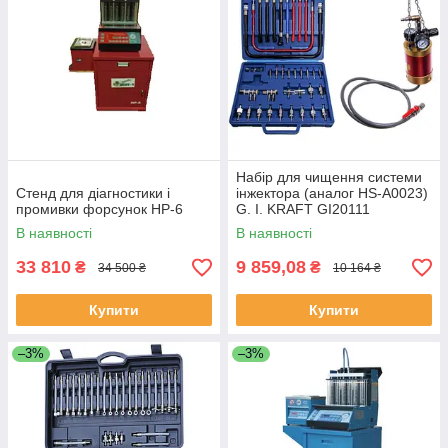
Набір для чищення системи
Стенд для діагностики і
інжектора (аналог HS-A0023)
промивки форсунок HP-6
G. I. KRAFT GI20111
(Німеччина/Китай)
В наявності
В наявності
33 810
9 859,08
₴
₴
34 500 ₴
10 164 ₴
Купити
Купити
–3%
–3%