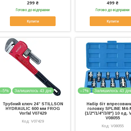
299 ₴
499 ₴
Готово до відправки
Готово до відправки
Купити
Купити
–5%
Залишилось 43 дні
–7%
Залишилось 43 дн
Трубний ключ 24” STILLSON
Набір біт впресован
HYDRAULIC 600 мм FROG
головку SPLINE М4-
Vorfal V07429
(1/2"/1/4"/3/8") 10 од. 
V08055
V07429
V08055