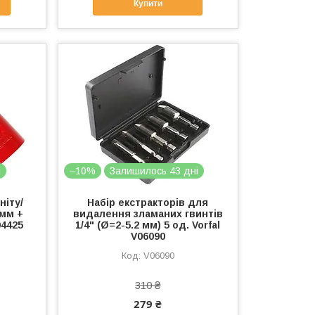
Купити
і
–10%
Залишилось 43 дні
ніту/
Набір екстракторів для
 мм +
видалення зламаних гвинтів
04425
1/4" (Ø=2-5.2 мм) 5 од. Vorfal
V06090
V06090
310 ₴
279 ₴