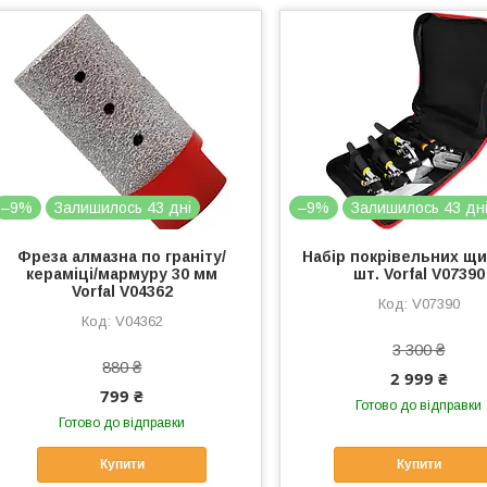
–9%
Залишилось 43 дні
–9%
Залишилось 43 дн
Фреза алмазна по граніту/
Набір покрівельних щи
кераміці/мармуру 30 мм
шт. Vorfal V07390
Vorfal V04362
V07390
V04362
3 300 ₴
880 ₴
2 999 ₴
799 ₴
Готово до відправки
Готово до відправки
Купити
Купити