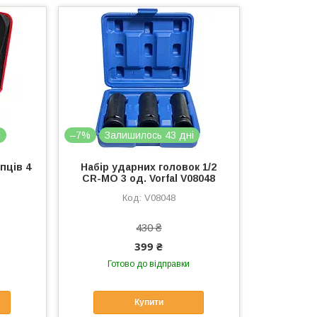
і
–7%
Залишилось 43 дні
пців 4
Набір ударних головок 1/2
CR-MO 3 од. Vorfal V08048
V08048
430 ₴
399 ₴
Готово до відправки
Купити