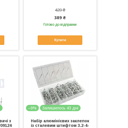
420 ₴
389 ₴
Готово до відправки
Купити
і
–9%
Залишилось 43 дні
ачі з
Набір алюмінієвих заклепок
V09124
із сталевим штифтом 3.2-4-