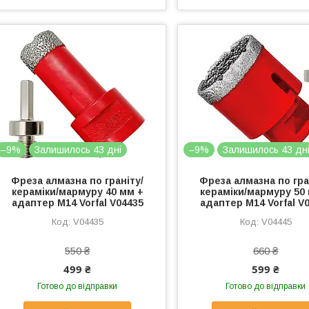
–9%
Залишилось 43 дні
–9%
Залишилось 43 дн
Фреза алмазна по граніту/
Фреза алмазна по гра
кераміки/мармуру 40 мм +
кераміки/мармуру 50
адаптер М14 Vorfal V04435
адаптер М14 Vorfal V
V04435
V04445
550 ₴
660 ₴
499 ₴
599 ₴
Готово до відправки
Готово до відправки