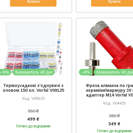
Купити
Купити
–9%
Залишилось 43 дні
–8%
Залишилось 43 дн
Термоусадкові з'єднувачі з
Фреза алмазна по гра
оловом 150 ел. Vorfal V09125
кераміки/мармуру 30
адаптер М14 Vorfal V
V09125
V04425
550 ₴
380 ₴
499 ₴
349 ₴
Готово до відправки
Готово до відправки