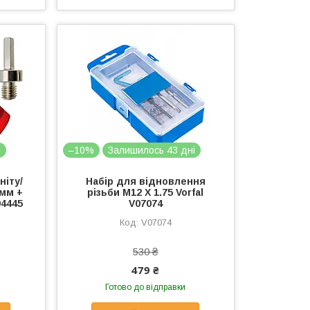
і
–10%
Залишилось 43 дні
ніту/
Набір для відновлення
 мм +
різьби M12 X 1.75 Vorfal
04445
V07074
V07074
530 ₴
479 ₴
Готово до відправки