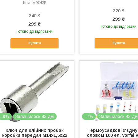
V07425
320 ₴
340 ₴
299 ₴
299 ₴
Готово до відправки
Готово до відправки
Купити
Купити
–9%
Залишилось 43 дні
–7%
Залишилось 43 дн
Ключ для олійних пробок
Термоусадкові з'єднув
коробки передач M14x1,5x22
оловом 100 ел. Vorfal 