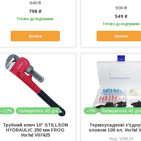
840 ₴
590 ₴
798 ₴
549 ₴
Готово до відправки
Готово до відправки
Купити
Купити
–12%
Залишилось 43 дні
–7%
Залишилось 43 дн
Трубний ключ 10” STILLSON
Термоусадкові з'єднув
HYDRAULIC 250 мм FROG
оловом 100 ел. Vorfal 
Vorfal V07425
V09120