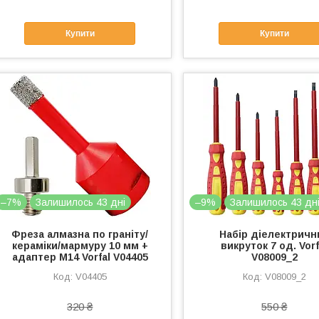
Купити
Купити
–7%
Залишилось 43 дні
–9%
Залишилось 43 дн
Фреза алмазна по граніту/
Набір діелектричн
кераміки/мармуру 10 мм +
викруток 7 од. Vorf
адаптер М14 Vorfal V04405
V08009_2
V04405
V08009_2
320 ₴
550 ₴