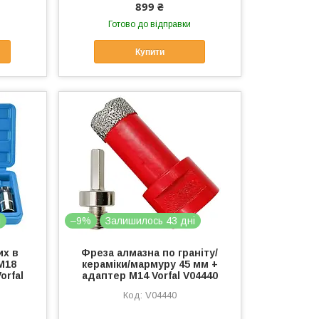
899 ₴
Готово до відправки
Купити
і
–9%
Залишилось 43 дні
их в
Фреза алмазна по граніту/
М18
кераміки/мармуру 45 мм +
Vorfal
адаптер М14 Vorfal V04440
V04440