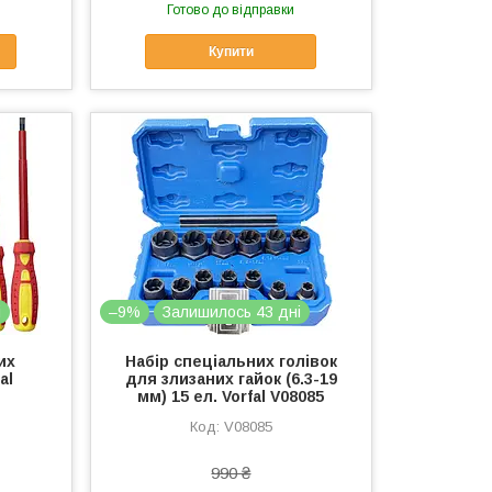
Готово до відправки
Купити
і
–9%
Залишилось 43 дні
их
Набір спеціальних голівок
al
для злизаних гайок (6.3-19
мм) 15 ел. Vorfal V08085
V08085
990 ₴