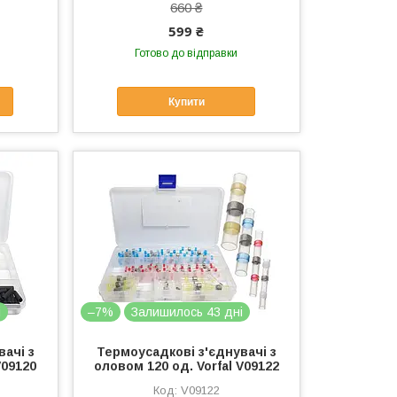
660 ₴
599 ₴
Готово до відправки
Купити
і
–7%
Залишилось 43 дні
ачі з
Термоусадкові з'єднувачі з
V09120
оловом 120 од. Vorfal V09122
V09122