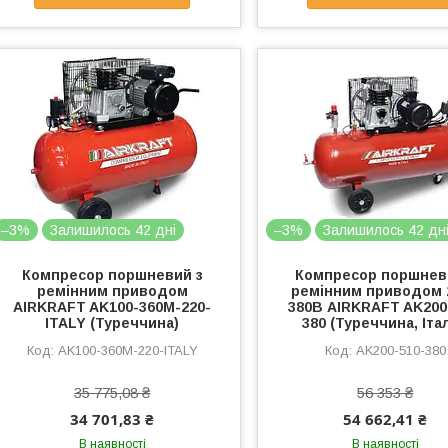
–3%
Залишилось 42 дні
–3%
Залишилось 42 дн
Компресор поршневий з
Компресор поршнев
ремінним приводом
ремінним приводом 
AIRKRAFT AK100-360M-220-
380В AIRKRAFT AK200
ITALY (Туреччина)
380 (Туреччина, Італ
AK100-360M-220-ITALY
AK200-510-380
35 775,08 ₴
56 353 ₴
34 701,83 ₴
54 662,41 ₴
В наявності
В наявності