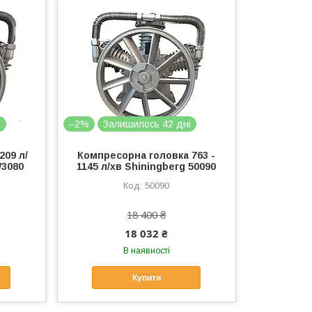
і
–2%
Залишилось 42 дні
209 л/
Компресорна головка 763 -
W3080
1145 л/хв Shiningberg 50090
50090
18 400 ₴
18 032 ₴
В наявності
Купити