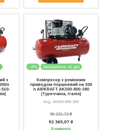
і
–3%
Залишилось 42 дні
ий з
Компресор з ремінним
200л
приводом поршневий на 300
-510-
л AIRKRAFT AK300-800-380
ія)
(Туреччина, Італія)
AK300-800-380
95 221,72 ₴
92 365,07 ₴
В наявності