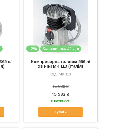
і
–2%
Залишилось 42 дні
365 л/
Компресорна головка 556 л/
ія)
хв FINI MK 113 (Італія)
MK 113
15 900 ₴
15 582 ₴
В наявності
Купити