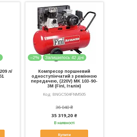
і
–2%
Залишилось 42 дні
209 л/
Компресор поршневий
51
одноступінчатий з ремінною
передачею, (220V) MK 103-90-
3M (FinI, Італія)
BNGC504FNM505
36 040 ₴
35 319,20 ₴
В наявності
Купити