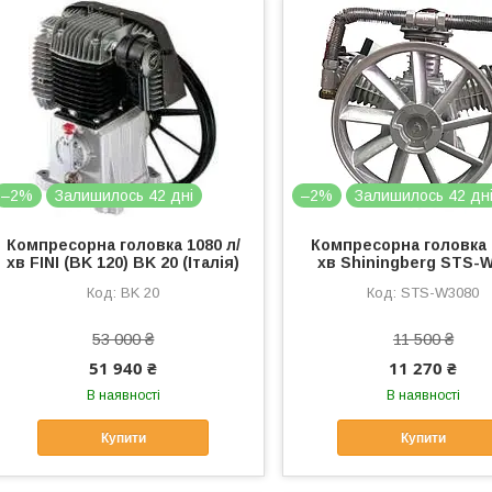
–2%
Залишилось 42 дні
–2%
Залишилось 42 дн
Компресорна головка 1080 л/
Компресорна головка 
хв FINI (BK 120) BK 20 (Італія)
хв Shiningberg STS-
BK 20
STS-W3080
53 000 ₴
11 500 ₴
51 940 ₴
11 270 ₴
В наявності
В наявності
Купити
Купити