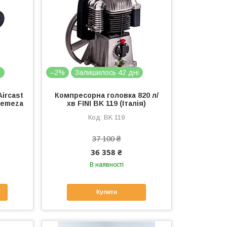
і
–2%
Залишилось 42 дні
ircast
Компресорна головка 820 л/
Remeza
хв FINI BK 119 (Італія)
BK 119
37 100 ₴
36 358 ₴
В наявності
Купити