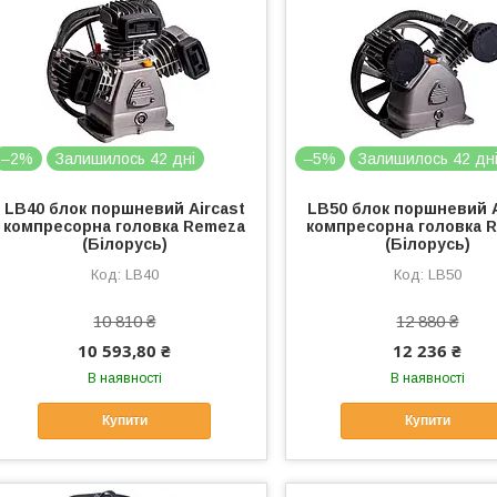
–2%
Залишилось 42 дні
–5%
Залишилось 42 дн
LB40 блок поршневий Aircast
LB50 блок поршневий A
компресорна головка Remeza
компресорна головка 
(Білорусь)
(Білорусь)
LB40
LB50
10 810 ₴
12 880 ₴
10 593,80 ₴
12 236 ₴
В наявності
В наявності
Купити
Купити