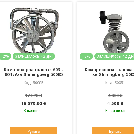
–2%
Залишилось 42 дні
–2%
Залишилось 42 дн
Компресорна головка 603 -
Компресорна головка 
904 л/хв Shiningberg 50085
хв Shiningberg 500
50085
50051
17 020 ₴
4 600 ₴
16 679,60 ₴
4 508 ₴
В наявності
В наявності
Купити
Купити