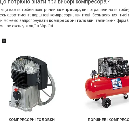
Що потрібно знати при виборі компресора?
кщо вам потрібен повітряний
компресор
, ви потрапили на потріб
есь асортимент: поршневі компресори, гвинтові, безмасляних, тихі а
и можемо запропонувати
компресорні головки
італійських фірм 
мовах експлуатації в Україні.
КОМПРЕСОРНІ ГОЛОВКИ
ПОРШНЕВІ КОМПРЕС