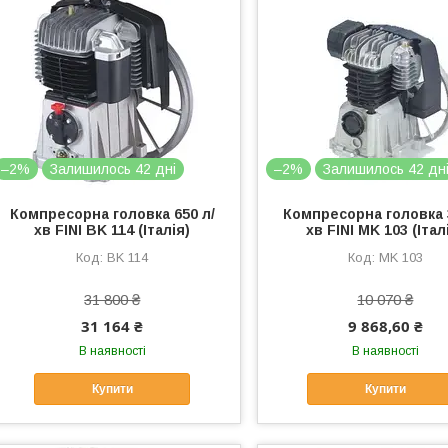
–2%
Залишилось 42 дні
–2%
Залишилось 42 дн
Компресорна головка 650 л/
Компресорна головка 
хв FINI BK 114 (Італія)
хв FINI MK 103 (Італ
BK 114
MK 103
31 800 ₴
10 070 ₴
31 164 ₴
9 868,60 ₴
В наявності
В наявності
Купити
Купити