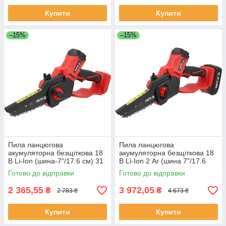
Купити
Купити
–15%
–15%
Пила ланцюгова
Пила ланцюгова
акумуляторна безщіткова 18
акумуляторна безщіткова 18
В Li-Ion (шина-7"/17.6 см) 31
В Li-Ion 2 Аг (шина 7"/17.6
ланка (без акумулятора) Yato
см) 31 ланка Yato YT-828133
Готово до відправки
Готово до відправки
YT-828134
2 365,55
3 972,05
₴
₴
2 783 ₴
4 673 ₴
Купити
Купити