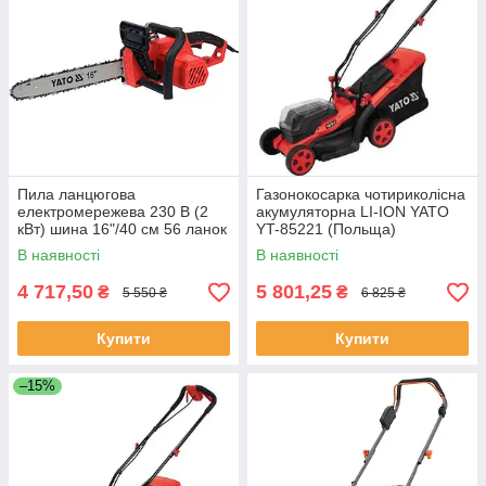
Пила ланцюгова
Газонокосарка чотириколісна
електромережева 230 В (2
акумуляторна LI-ION YATO
кВт) шина 16"/40 см 56 ланок
YT-85221 (Польща)
Yato YT-84871
В наявності
В наявності
4 717,50
5 801,25
₴
₴
5 550 ₴
6 825 ₴
Купити
Купити
–15%