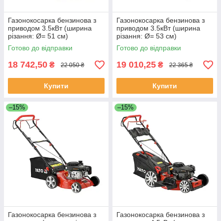
Газонокосарка бензинова з
Газонокосарка бензинова з
приводом 3.5кВт (ширина
приводом 3.5кВт (ширина
різання: Ø= 51 см)
різання: Ø= 53 см)
травозбірник 62л Yato YT-
травозбірник 62л Yato YT-
Готово до відправки
Готово до відправки
85528
85532
18 742,50
19 010,25
₴
₴
22 050 ₴
22 365 ₴
Купити
Купити
–15%
–15%
Газонокосарка бензинова з
Газонокосарка бензинова з