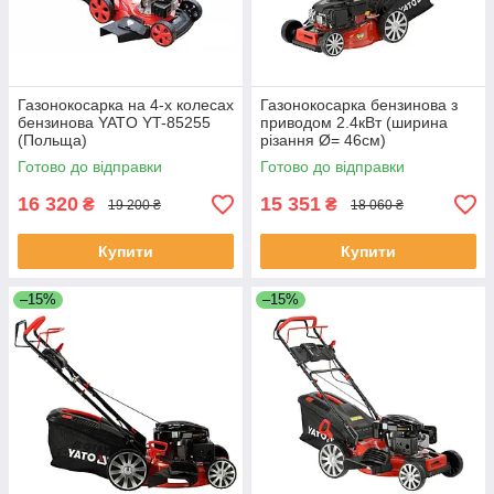
Газонокосарка на 4-х колесах
Газонокосарка бензинова з
бензинова YATO YT-85255
приводом 2.4кВт (ширина
(Польща)
різання Ø= 46см)
травозбірник 62л Yato YT-
Готово до відправки
Готово до відправки
85525
16 320
15 351
₴
₴
19 200 ₴
18 060 ₴
Купити
Купити
–15%
–15%