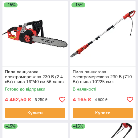
–15%
–15%
Пила ланцюгова
Пила ланцюгова
електромережева 230 В (2.4
електромережева 230 В (710
кВт) шина 16"/40 см 56 ланок
Вт) шина 10"/25 см з
Yato YT-84872
телескопічною штангою
Готово до відправки
В наявності
l=188-255 см Yato YT-84800
4 462,50
4 165
₴
₴
5 250 ₴
4 900 ₴
Купити
Купити
–15%
–15%