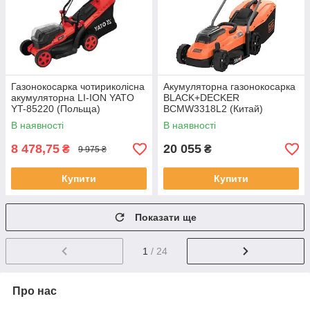
Газонокосарка чотириколісна
Акумуляторна газонокосарка
акумуляторна LI-ION YATO
BLACK+DECKER
YT-85220 (Польща)
BCMW3318L2 (Китай)
В наявності
В наявності
8 478,75
20 055
₴
₴
9 975 ₴
Купити
Купити
Показати ще
1
/ 24
Про нас