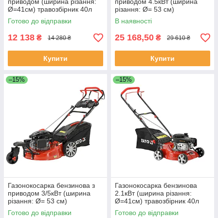
приводом (ширина різання:
приводом 4.5кВт (ширина
Ø=41см) травозбірник 40л
різання: Ø= 53 см)
Yato YT-85521
травозбірник 62л Yato YT-
Готово до відправки
В наявності
85533
12 138
25 168,50
₴
₴
14 280 ₴
29 610 ₴
Купити
Купити
–15%
–15%
Газонокосарка бензинова з
Газонокосарка бензинова
приводом 3/5кВт (ширина
2.1кВт (ширина різання:
різання: Ø= 53 см)
Ø=41см) травозбірник 40л
травозбірник 62л Yato YT-
Yato YT-85520
Готово до відправки
Готово до відправки
85545