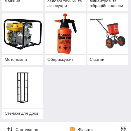
машини
садової техніки та
відцентрові та
аксесуари
вібраційні насоси
Мотопомпи
Обприскувачі
Сівалки
Стелажі для дров
Сортування
0
Фільтри