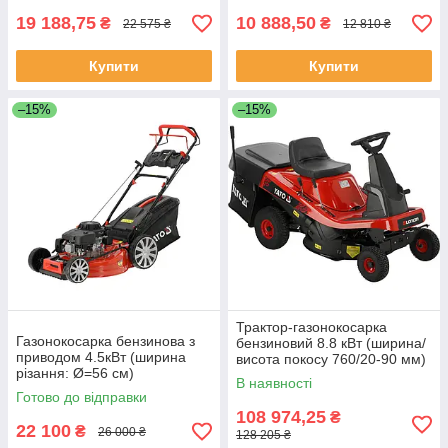
19 188,75
10 888,50
₴
₴
22 575 ₴
12 810 ₴
Купити
Купити
–15%
–15%
Трактор-газонокосарка
Газонокосарка бензинова з
бензиновий 8.8 кВт (ширина/
приводом 4.5кВт (ширина
висота покосу 760/20-90 мм)
різання: Ø=56 см)
170 л (2місця) Yato YT-85550
В наявності
травозбірник 62л Yato YT-
Готово до відправки
85537
108 974,25
₴
22 100
₴
26 000 ₴
128 205 ₴