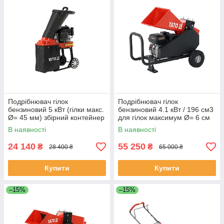
Подрібнювач гілок
Подрібнювач гілок
бензиновий 5 кВт (гілки макс.
бензиновий 4.1 кВт / 196 см3
Ø= 45 мм) збірний контейнер
для гілок максимум Ø= 6 см
30л Yato YT-85580
(l= 50-80 мм) Yato YT-86160
В наявності
В наявності
24 140
55 250
₴
₴
28 400 ₴
65 000 ₴
Купити
Купити
–15%
–15%