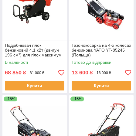
Подрібнювач гілок
Газонокосарка на 4-х колесах
бензиновий 4.1 кВт (двигун
бензинова YATO YT-85245
196 см³) для гілок максимум
(Польща)
Ø= 8 см (l= 60-120 мм) Yato
В наявності
Готово до відправки
YT-86161
68 850
13 600
₴
₴
81 000 ₴
16 000 ₴
Купити
Купити
–15%
–15%