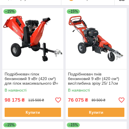
–15%
–15%
Подрібнювач гілок
Подрібнювач пнів
бензиновий 9 кВт (420 см³)
бензиновий 9 кВт (420 см³)
для гілок максимального Ø=
вис/глибина зрізу 25/ 17см
15 см (бак 6.5 л) Yato YT-
(бак 6.5л) Yato YT-86125
В наявності
В наявності
86158
98 175
76 075
₴
₴
115 500 ₴
89 500 ₴
Купити
Купити
–15%
–15%