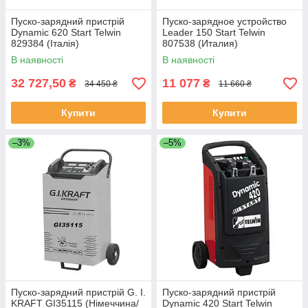
Пуско-зарядний пристрій
Пуско-зарядное устройство
Dynamic 620 Start Telwin
Leader 150 Start Telwin
829384 (Італія)
807538 (Италия)
В наявності
В наявності
32 727,50
11 077
₴
₴
34 450 ₴
11 660 ₴
Купити
Купити
–3%
–5%
Пуско-зарядний пристрій G. I.
Пуско-зарядний пристрій
KRAFT GI35115 (Німеччина/
Dynamic 420 Start Telwin