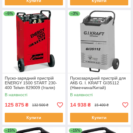
Купити
Купити
–5%
–3%
Пуско-зарядний пристрій
Пускозарядний пристрій для
ENERGY 1500 START 230-
АКБ G. I. KRAFT GI35112
400 Telwin 829009 (Італія)
(Німеччина/Китай)
В наявності
В наявності
125 875
14 938
₴
₴
132 500 ₴
15 400 ₴
Купити
Купити
–15%
–15%