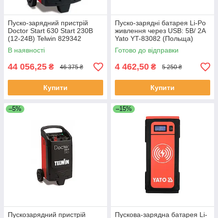
Пуско-зарядний пристрій
Пуско-зарядні батарея Li-Po
Doctor Start 630 Start 230В
живлення через USB: 5В/ 2А
(12-24В) Telwin 829342
Yato YT-83082 (Польща)
(Італія)
В наявності
Готово до відправки
44 056,25
4 462,50
₴
₴
46 375 ₴
5 250 ₴
Купити
Купити
–5%
–15%
Пускозарядний пристрій
Пускова-зарядна батарея Li-