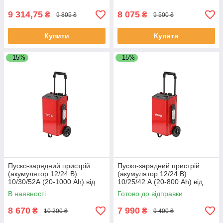
320А) Yato YT-83063
9 314,75
8 075
₴
₴
9 805 ₴
9 500 ₴
Купити
Купити
–15%
–15%
Пуско-зарядний пристрій
Пуско-зарядний пристрій
(акумулятор 12/24 В)
(акумулятор 12/24 В)
10/30/52А (20-1000 Аh) від
10/25/42 А (20-800 Аh) від
електромережі 230 В (старт
електромережі 230 В (старт
В наявності
Готово до відправки
520А) Yato YT-83065
420А) Yato YT-83064
8 670
7 990
₴
₴
10 200 ₴
9 400 ₴