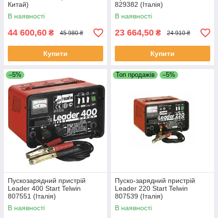
Китай)
829382 (Італія)
В наявності
В наявності
44 600,60
23 664,50
₴
₴
45 980 ₴
24 910 ₴
Купити
Купити
–5%
Топ продажів
–5%
Пускозарядний пристрій
Пуско-зарядний пристрій
Leader 400 Start Telwin
Leader 220 Start Telwin
807551 (Італія)
807539 (Італія)
В наявності
В наявності