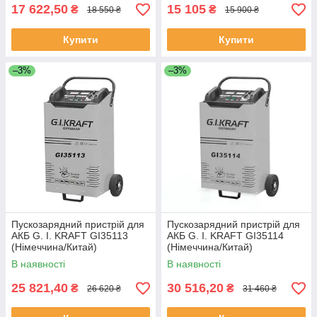
17 622,50
15 105
₴
₴
18 550 ₴
15 900 ₴
Купити
Купити
–3%
–3%
Пускозарядний пристрій для
Пускозарядний пристрій для
АКБ G. I. KRAFT GI35113
АКБ G. I. KRAFT GI35114
(Німеччина/Китай)
(Німеччина/Китай)
В наявності
В наявності
25 821,40
30 516,20
₴
₴
26 620 ₴
31 460 ₴