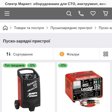
Спектр Маркет: оборудование для СТО, инструмент, компр
Товари та послуги
Пуськозарядниє пристрої
Пуско-з
Пуско-зарядні пристрої
Сортування
0
Фільтри
Топ продажів
–5%
–5%