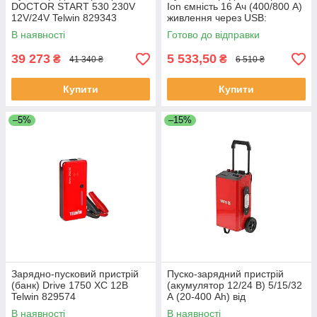
DOCTOR START 530 230V
Ion ємність 16 Ач (400/800 А)
12V/24V Telwin 829343
живлення через USB:
(Італія)
вихідний 9 В/ 2А Yato YT-
В наявності
Готово до відправки
83085
39 273
5 533,50
₴
₴
41 340 ₴
6 510 ₴
Купити
Купити
–5%
–15%
Зарядно-пусковий пристрій
Пуско-зарядний пристрій
(банк) Drive 1750 XC 12В
(акумулятор 12/24 В) 5/15/32
Telwin 829574
А (20-400 Аh) від
електромережі 230 В (старт
В наявності
В наявності