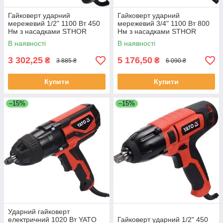
Гайковерт ударний
Гайковерт ударний
мережевий 1/2" 1100 Вт 450
мережевий 3/4" 1100 Вт 800
Нм з насадками STHOR
Нм з насадками STHOR
57092 (Польща)
57097 (Польща)
В наявності
В наявності
3 302,25
5 176,50
₴
₴
3 885 ₴
6 090 ₴
Купити
Купити
–15%
–15%
Ударний гайковерт
електричний 1020 Вт YATO
Гайковерт ударний 1/2" 450