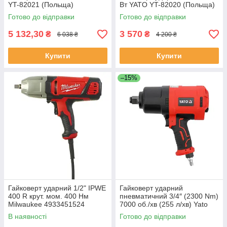
YT-82021 (Польща)
Вт YATO YT-82020 (Польща)
Готово до відправки
Готово до відправки
5 132,30
3 570
₴
₴
6 038 ₴
4 200 ₴
Купити
Купити
–15%
Гайковерт ударний 1/2" IPWE
Гайковерт ударний
400 R крут. мом. 400 Нм
пневматичний 3/4″ (2300 Nm)
Milwaukee 4933451524
7000 об./хв (255 л/хв) Yato
YT-09575
В наявності
Готово до відправки