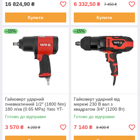
16 824,90
6 332,50
₴
₴
7 450 ₴
Купити
Купити
–15%
–15%
Гайковерт ударний
Гайковерт ударний від
пневматичний 1/2″ (1800 Nm)
мережі 230 В вал з
180 л/хв (0.65 MPa) Yato YT-
квадратом 3/4″ (1200 Вт)
09546
2300 Нм (1800 об/хв) Yato
Готово до відправки
Готово до відправки
YT-82025
3 570
7 140
₴
₴
4 200 ₴
8 400 ₴