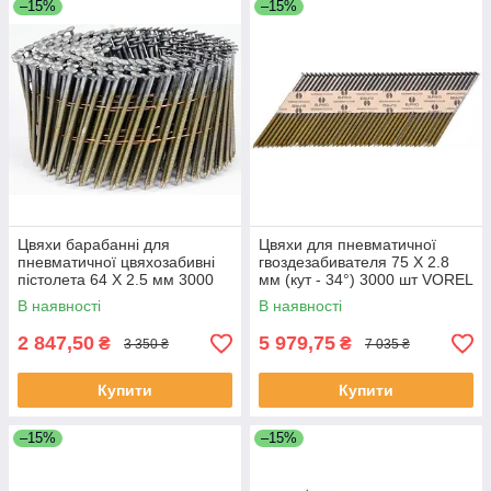
–15%
–15%
Цвяхи барабанні для
Цвяхи для пневматичної
пневматичної цвяхозабивні
гвоздезабивателя 75 Х 2.8
пістолета 64 Х 2.5 мм 3000
мм (кут - 34°) 3000 шт VOREL
шт. VOREL 71993 (Польща)
72012 (Польща)
В наявності
В наявності
2 847,50
5 979,75
₴
₴
3 350 ₴
7 035 ₴
Купити
Купити
–15%
–15%