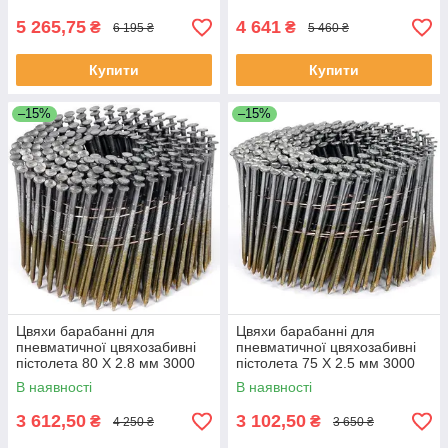
5 265,75
4 641
₴
₴
6 195 ₴
5 460 ₴
Купити
Купити
–15%
–15%
Цвяхи барабанні для
Цвяхи барабанні для
пневматичної цвяхозабивні
пневматичної цвяхозабивні
пістолета 80 Х 2.8 мм 3000
пістолета 75 Х 2.5 мм 3000
шт. VOREL 71996 (Польща)
шт. VOREL 71995 (Польща)
В наявності
В наявності
3 612,50
3 102,50
₴
₴
4 250 ₴
3 650 ₴