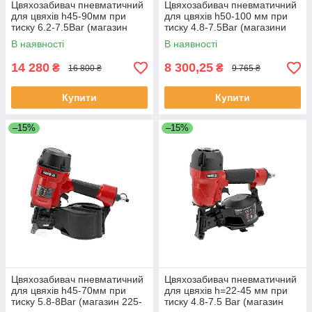
Цвяхозабивач пневматичний
Цвяхозабивач пневматичний
для цвяхів h45-90мм при
для цвяхів h50-100 мм при
тиску 6.2-7.5Bar (магазин
тиску 4.8-7.5Bar (магазини
225шт.) Yato YT-09223
2х40 шт) Yato YT-09240
В наявності
В наявності
14 280
8 300,25
₴
₴
16 800 ₴
9 765 ₴
Купити
Купити
–15%
–15%
Цвяхозабивач пневматичний
Цвяхозабивач пневматичний
для цвяхів h45-70мм при
для цвяхів h=22-45 мм при
тиску 5.8-8Bar (магазин 225-
тиску 4.8-7.5 Bar (магазин