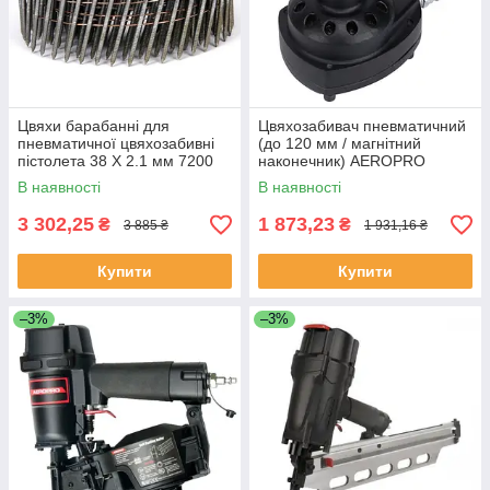
Цвяхи барабанні для
Цвяхозабивач пневматичний
пневматичної цвяхозабивні
(до 120 мм / магнітний
пістолета 38 Х 2.1 мм 7200
наконечник) AEROPRO
шт. VOREL 71991 (Польща)
MSN120 (Китай)
В наявності
В наявності
3 302,25
1 873,23
₴
₴
3 885 ₴
1 931,16 ₴
Купити
Купити
–3%
–3%