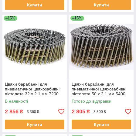
Купити
Купити
–15%
–15%
Цвяхи барабанні для
Цвяхи барабанні для
пневматичної цвяхозабивні
пневматичної цвяхозабивні
пістолета 32 x 2.1 мм 7200
пістолета 50 x 2.1 мм 5400
шт. VOREL 71990 (Польща)
шт. VOREL 71992 (Польща)
В наявності
Готово до відправки
2 856
2 805
₴
₴
3 360 ₴
3 300 ₴
Купити
Купити