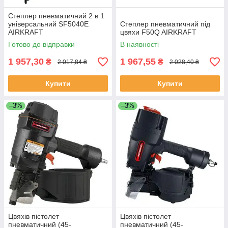
Степлер пневматичний 2 в 1
універсальний SF5040E
Степлер пневматичний під
AIRKRAFT
цвяхи F50Q AIRKRAFT
Готово до відправки
В наявності
1 957,30
1 967,55
₴
₴
2 017,84 ₴
2 028,40 ₴
Купити
Купити
–3%
–3%
Цвяхів пістолет
Цвяхів пістолет
пневматичний (45-
пневматичний (45-