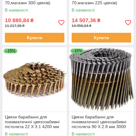
70;магазин 300 цвяхів)
70;магазин 225 цвяхів)
MCN70 AIRKRAFT
AEROPRO MCN90
В наявності
В наявності
10 880,84
14 507,36
₴
₴
11 217,36 ₴
14 956,04 ₴
Купити
Купити
–15%
–15%
Цвяхи барабанні для
Цвяхи барабанні для
пневматичної цвяхозабивні
пневматичної цвяхозабивні
пістолета 22 Х 3.1 4200 мм
пістолета 90 Х 2.8 мм 3000
шт. VOREL 72001 (Польща)
шт. VOREL 71997 (Польща)
В наявності
В наявності