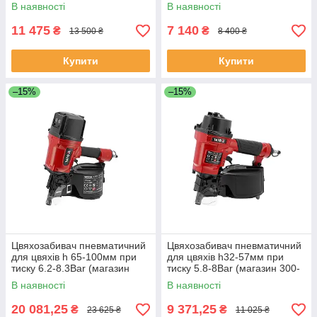
300шт.) Yato YT-09222
120шт.) Yato YT-0922
В наявності
В наявності
11 475
7 140
₴
₴
13 500 ₴
8 400 ₴
Купити
Купити
–15%
–15%
Цвяхозабивач пневматичний
Цвяхозабивач пневматичний
для цвяхів h 65-100мм при
для цвяхів h32-57мм при
тиску 6.2-8.3Bar (магазин
тиску 5.8-8Bar (магазин 300-
150-300 шт.) Yato YT-09224
350шт.) Yato YT-09221
В наявності
В наявності
20 081,25
9 371,25
₴
₴
23 625 ₴
11 025 ₴