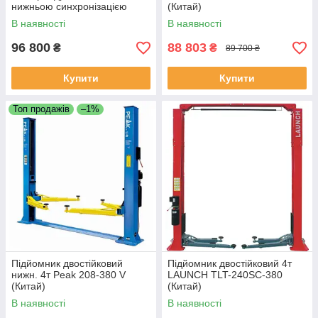
нижньою синхронізацією
(Китай)
380В LAUNCH TLT-235SB-
В наявності
В наявності
380 (Китай)
96 800
88 803
₴
₴
89 700 ₴
Купити
Купити
Топ продажів
–1%
Підйомник двостійковий
Підйомник двостійковий 4т
нижн. 4т Peak 208-380 V
LAUNCH TLT-240SC-380
(Китай)
(Китай)
В наявності
В наявності