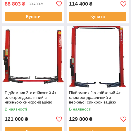
88 803
114 400
₴
₴
89 700 ₴
Купити
Купити
Підйомник 2-х стійковий 4т
Підйомник 2-х стійковий 4т
електрогідравлічний з
електрогідравлічний з
нижньою синхронізацією
верхньої синхронізацією
380В LАUNCH TLT-240SBA
380В LAUNCH TLT-240SCA
В наявності
В наявності
(Китай)
(Китай)
121 000
129 800
₴
₴