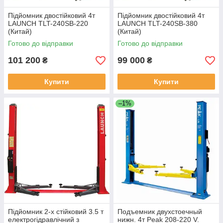
Підйомник двостійковий 4т
Підйомник двостійковий 4т
LAUNCH TLT-240SB-220
LAUNCH TLT-240SB-380
(Китай)
(Китай)
Готово до відправки
Готово до відправки
101 200
99 000
₴
₴
Купити
Купити
–1%
Підйомник 2-х стійковий 3.5 т
Подъемник двухстоечный
електрогідравлічний з
нижн. 4т Peak 208-220 V.