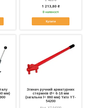
1 213,80 ₴
В наявності
Купити
талу
Згинач ручний арматурних
60 мм)
стержнів Ø= 6-16 мм
9900
(загальна l= 860 мм) Yato YT-
54200
YT-54200