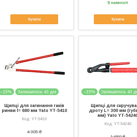
В наявності
Купити
Купити
–15%
Залишилось 43 дні
–15%
Залишилось 43 д
Щипці для загинання гаків
Щипці для скручув
ринви l= 680 мм Yato YT-5410
дроту L= 300 мм (губ
мм) Yato YT-5424
YT-5410
YT-54240
4 305 ₴
1 680 ₴