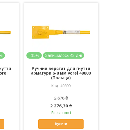
ні
–15%
Залишилось 43 дні
нуття
Ручний верстат для гнуття
orel
арматури 6-8 мм Vorel 49800
(Польща)
49800
2 678 ₴
2 276,30 ₴
В наявності
Купити