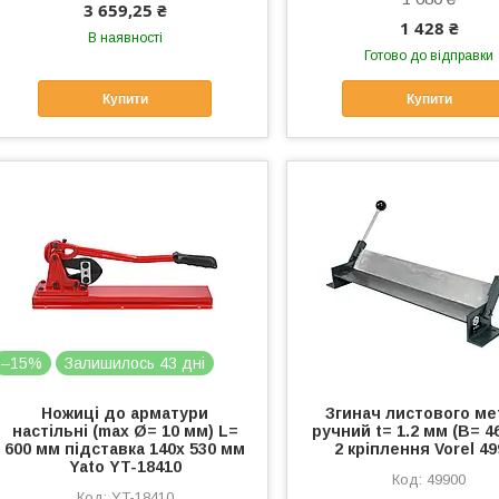
3 659,25 ₴
1 428 ₴
В наявності
Готово до відправки
Купити
Купити
–15%
Залишилось 43 дні
Ножиці до арматури
Згинач листового ме
настільні (max Ø= 10 мм) L=
ручний t= 1.2 мм (B= 4
600 мм підставка 140х 530 мм
2 кріплення Vorel 4
Yato YT-18410
49900
YT-18410