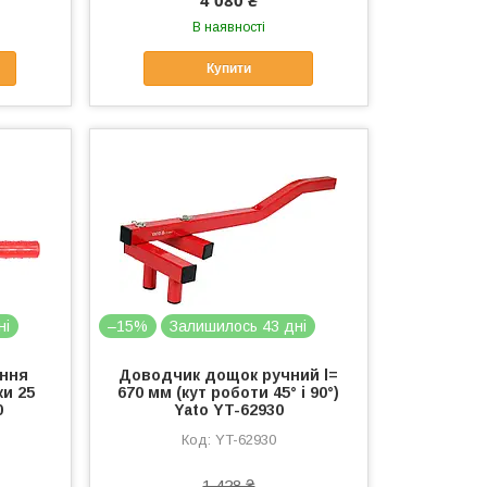
В наявності
Купити
ні
–15%
Залишилось 43 дні
ання
Доводчик дощок ручний l=
ки 25
670 мм (кут роботи 45° і 90°)
0
Yato YT-62930
YT-62930
1 428 ₴