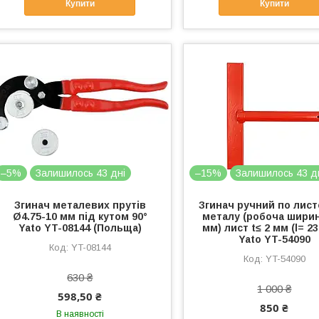
Купити
Купити
–5%
Залишилось 43 дні
–15%
Залишилось 43 д
Згинач металевих прутів
Згинач ручний по лис
Ø4.75-10 мм під кутом 90°
металу (робоча ширин
Yato YT-08144 (Польща)
мм) лист t≤ 2 мм (l= 2
Yato YT-54090
YT-08144
YT-54090
630 ₴
1 000 ₴
598,50 ₴
850 ₴
В наявності