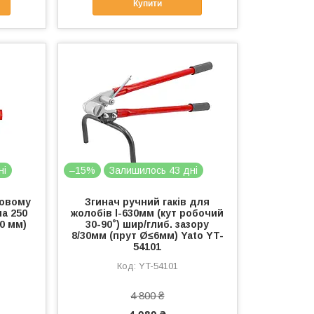
Купити
ні
–15%
Залишилось 43 дні
товому
Згинач ручний гаків для
а 250
жолобів l-630мм (кут робочий
30 мм)
30-90˚) шир/глиб. зазору
8/30мм (прут Ø≤6мм) Yato YT-
54101
YT-54101
4 800 ₴
4 080 ₴