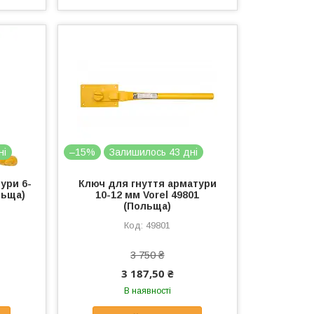
ні
–15%
Залишилось 43 дні
ури 6-
Ключ для гнуття арматури
льща)
10-12 мм Vorel 49801
(Польща)
49801
3 750 ₴
3 187,50 ₴
В наявності