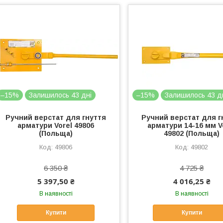
–15%
Залишилось 43 дні
–15%
Залишилось 43 д
Ручний верстат для гнуття
Ручний верстат для г
арматури Vorel 49806
арматури 14-16 мм V
(Польща)
49802 (Польща)
49806
49802
6 350 ₴
4 725 ₴
5 397,50 ₴
4 016,25 ₴
В наявності
В наявності
Купити
Купити