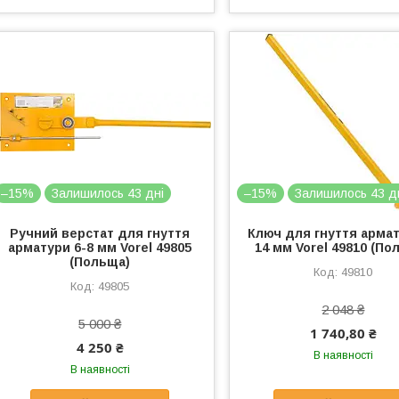
–15%
Залишилось 43 дні
–15%
Залишилось 43 д
Ручний верстат для гнуття
Ключ для гнуття армат
арматури 6-8 мм Vorel 49805
14 мм Vorel 49810 (По
(Польща)
49810
49805
2 048 ₴
5 000 ₴
1 740,80 ₴
4 250 ₴
В наявності
В наявності