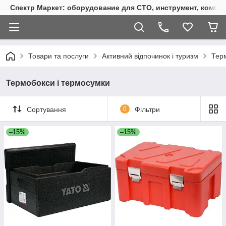
Спектр Маркет: оборудование для СТО, инструмент, компр
Товари та послуги
Активний відпочинок і туризм
Тер
Термобокси і термосумки
Сортування
0
Фільтри
–15%
–15%