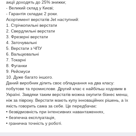
акції доходять до 25% знижки;
- Великий склад у Києві;
- Гарантія складає 2 роки.
Асортимент верстатів Jet наступний:
1. Стрічкопильні верстати
2. Свердлильні верстати
3. Фрезерні верстати
4. Заточувальні
5. Верстати з ЧПУ
6. Вальцювальні
7. Токарні
8. Фуганки
9. Рейсмуси
10. Дуже багато іншого.
Даний виробник ділить своє обладнання на два класу:
побутове та промислове. Другий клас є найбільш ходовим в
Україні. Завдяки таким верстатів можна окупити бізнес менш,
ніж за півроку. Верстати мають купу інноваційних рішень, а їх
якість говорить сама за себе. Це передбачає:
• безвідмовність при інтенсивних навантаженнях,
• безпечна експлуатація,
• гранична точність у роботі.