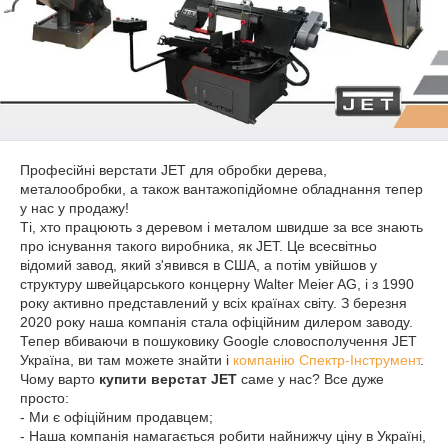
Професійні верстати JET для обробки дерева,
металообробки, а також вантажопідйомне обладнання тепер
у нас у продажу!
Ті, хто працюють з деревом і металом швидше за все знають
про існування такого виробника, як JET. Це всесвітньо
відомий завод, який з'явився в США, а потім увійшов у
структуру швейцарського концерну Walter Meier AG, і з 1990
року активно представлений у всіх країнах світу. З березня
2020 року наша компанія стала офіційним дилером заводу.
Тепер вбиваючи в пошуковику Google словосполучення JET
Україна, ви там можете знайти і
компанію Спектр-Інструмент
.
Чому варто
купити верстат JET
саме у нас? Все дуже
просто:
- Ми є офіційним продавцем;
- Наша компанія намагається робити найнижчу ціну в Україні,