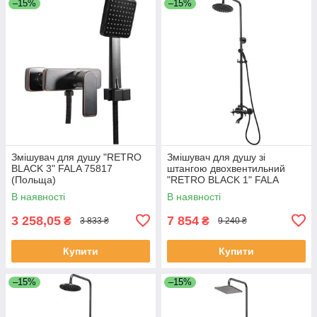
–15%
–15%
Змішувач для душу "RETRO
Змішувач для душу зі
BLACK 3" FALA 75817
штангою двохвентильний
(Польща)
"RETRO BLACK 1" FALA
75809 (Польща)
В наявності
В наявності
3 258,05
7 854
₴
₴
3 833 ₴
9 240 ₴
Купити
Купити
–15%
–15%