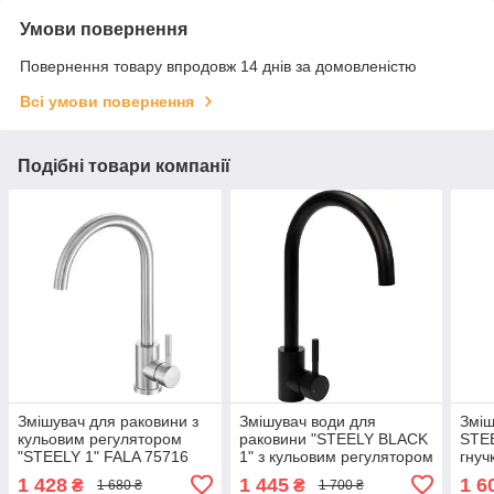
Умови повернення
Повернення товару впродовж 14 днів за домовленістю
Всі умови повернення
Подібні товари компанії
Змішувач для раковини з
Змішувач води для
Зміш
кульовим регулятором
раковини "STEELY BLACK
STEE
"STEELY 1" FALA 75716
1" з кульовим регулятором
гнуч
(Польща)
чорний FALA 75852
FALA
1 428
1 445
1 6
₴
₴
1 680 ₴
1 700 ₴
(Польща)