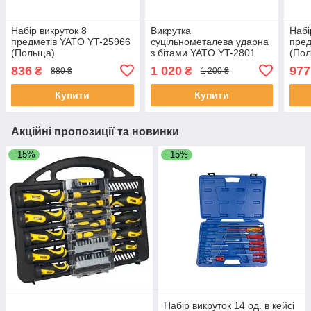
Набір викруток 8
Викрутка
Набі
предметів YATO YT-25966
суцільнометалева ударна
пред
(Польща)
з бітами YATO YT-2801
(По
(Польща)
836
1 020
977
₴
₴
880 ₴
1 200 ₴
Купити
Купити
Акційні пропозиції та новинки
–15%
–15%
Набір викруток 14 од. в кейсі