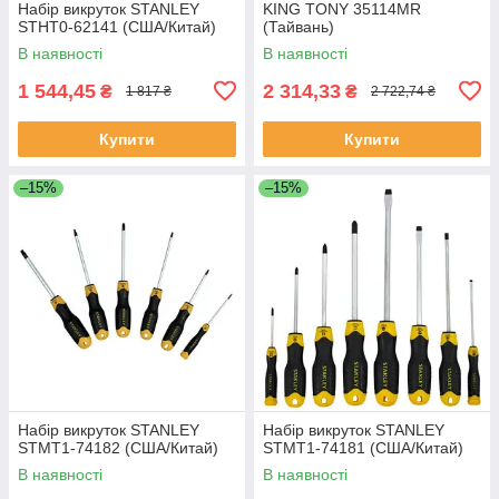
Набір викруток STANLEY
KING TONY 35114MR
STHT0-62141 (США/Китай)
(Тайвань)
В наявності
В наявності
1 544,45
2 314,33
₴
₴
1 817 ₴
2 722,74 ₴
Купити
Купити
–15%
–15%
Набір викруток STANLEY
Набір викруток STANLEY
STMT1-74182 (США/Китай)
STMT1-74181 (США/Китай)
В наявності
В наявності