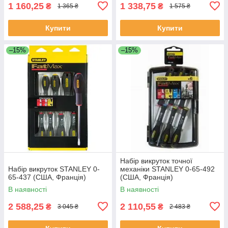
1 160,25
1 338,75
₴
₴
1 365 ₴
1 575 ₴
Купити
Купити
–15%
–15%
Набір викруток точної
Набір викруток STANLEY 0-
механіки STANLEY 0-65-492
65-437 (США, Франція)
(США, Франція)
В наявності
В наявності
2 588,25
2 110,55
₴
₴
3 045 ₴
2 483 ₴