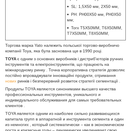
SL: 1,5X50 мм, 2X50 мм,
PH: PH00X50 мм, PH0X50
мм;
Torx T5X50MM, T6X50MM,
T7X50MM, T8X50MM;
Торгова марка Yato належить польської торгово-виробничо
компанії Toya, яка була заснована ще в 1990 році.
TOYA
є одним з основних виробників і дистриб'юторів ручних
інструментів та електроінструментів, що працюють на
міжнародному ринку . Точна корпоративна стратегія дозволяє
постійно впроваджувати інноваційні продукти, отримання
нових
ринків і безперервний розвиток стратегії сегментації .
Продукты TOYA являются синонимами высшего качества
профессиональных инструментов, уникального и
индивидуального обслуживания для самых требовательных
клиентов .
TOYA является одним из наиболее сильно развивающихся
капитала групп в аппаратной и инструмента сегмента и один
из немногих , который систематически – как в экономическом
роста и кризисные годы – динамически увеличивает свою