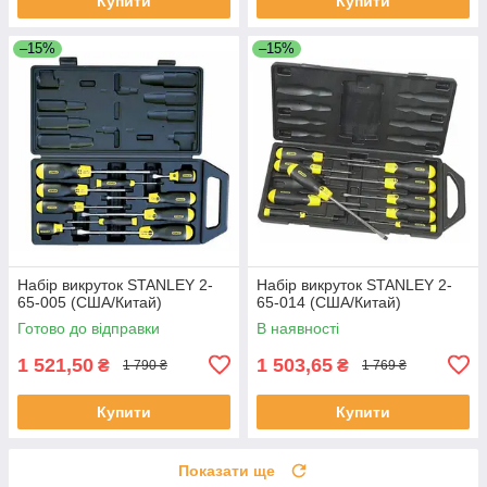
Купити
Купити
–15%
–15%
Набір викруток STANLEY 2-
Набір викруток STANLEY 2-
65-005 (США/Китай)
65-014 (США/Китай)
Готово до відправки
В наявності
1 521,50
1 503,65
₴
₴
1 790 ₴
1 769 ₴
Купити
Купити
Показати ще