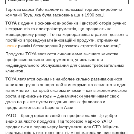
Торгова марка Yato належить польської торгово-виробничо
компанії Toya, яка була заснована ще в 1990 році.
TOYA
є одним з основних виробників і дистриб'юторів ручних
інструментів та електроінструментів, що працюють на
міжнародному ринку . Точна корпоративна стратегія дозволяє
постійно впроваджувати інноваційні продукти, отримання
нових
ринків і безперервний розвиток стратегії сегментації .
Продукты TOYA являются синонимами высшего качества
профессиональных инструментов, уникального и
индивидуального обслуживания для самых требовательных
клиентов .
TOYA является одним из наиболее сильно развивающихся
капитала групп в аппаратной и инструмента сегмента и один
из немногих , который систематически – как в экономическом
роста и кризисные годы – динамически увеличивает свою
долю на рынке путем создания новых филиалов и
представительств в Европе и Азии .
YATO – бренд орієнтований на професіоналів. Це добре
видно за якістю продуктів. Під торговою маркою YATO
продаються в першу чергу інструменти для СТО. Міцність,
ідеальна якість виготовлення, відмінні матеріали, високоякісні