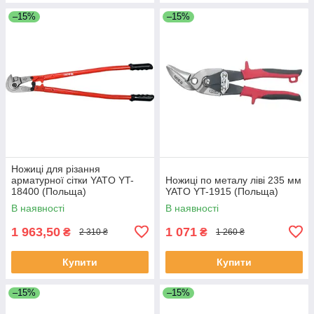
–15%
–15%
Ножиці для різання
арматурної сітки YATO YT-
Ножиці по металу ліві 235 мм
18400 (Польща)
YATO YT-1915 (Польща)
В наявності
В наявності
1 963,50
1 071
₴
₴
2 310 ₴
1 260 ₴
Купити
Купити
–15%
–15%