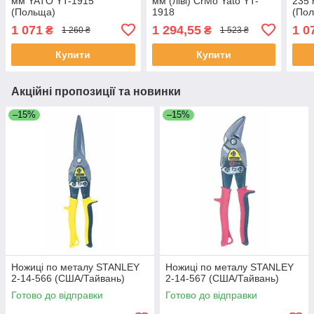
мм YATO YT-1915
мм (ліві) CrMo Yato YT-
235 
(Польща)
1918
(По
1 071
1 294,55
1 0
₴
₴
1 260 ₴
1 523 ₴
Купити
Купити
Акційні пропозиції та новинки
–15%
–15%
Ножиці по металу STANLEY
Ножиці по металу STANLEY
2-14-566 (США/Тайвань)
2-14-567 (США/Тайвань)
Готово до відправки
Готово до відправки