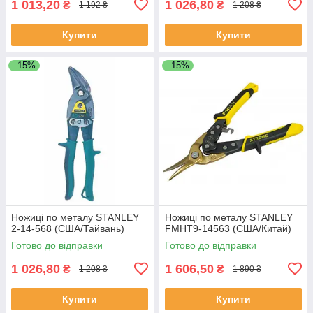
1 013,20
1 026,80
₴
₴
1 192 ₴
1 208 ₴
Купити
Купити
–15%
–15%
Ножиці по металу STANLEY
Ножиці по металу STANLEY
2-14-568 (США/Тайвань)
FMHT9-14563 (США/Китай)
Готово до відправки
Готово до відправки
1 026,80
1 606,50
₴
₴
1 208 ₴
1 890 ₴
Купити
Купити