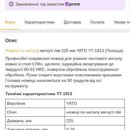
Замовлення під захистом
Опис
Характеристики
Доставка
Оплата
Умови п
Опис
Ножиці по металу
вигнуті ліві 225 мм YATO YT-1913 (Польща)
Професійні покрівельні ножиці для різання листового металу,
ковані зі сталі CrMo, щелепи, індукційна загартування до
твердості 60-62 HRC, поверхня оброблена піскоструминної
обробкою. Ручки покриті жорсткими пластиковими кришками.
Головка ножиць нахиляється на 90 градусів від осі
інструменту.
Технічні характеристики YT-1913
Виробник
YATO
Опис
ножиці по металу вигнуті ліві
Довжина, мм
225
Товщина різання, мм
0.78