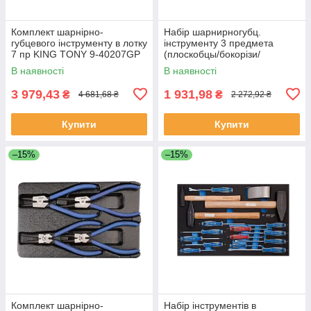
Комплект шарнірно-
Набір шарнирногубц.
губцевого інструменту в лотку
інструменту 3 предмета
7 пр KING TONY 9-40207GP
(плоскобцы/бокорізи/
(Тайвань)
тонкогубци) KING TONY 9-
В наявності
В наявності
40103GP (Тайвань)
3 979,43
1 931,98
₴
₴
4 681,68 ₴
2 272,92 ₴
Купити
Купити
–15%
–15%
Комплект шарнірно-
Набір інструментів в