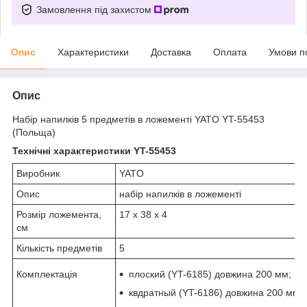
Замовлення під захистом
Опис
Характеристики
Доставка
Оплата
Умови п
Опис
Набір напилків 5 предметів в ложементі YATO YT-55453
(Польща)
Технічні характеристики YT-55453
Виробник
YATO
Опис
набір напилків в ложементі
Розмір ложемента,
17 х 38 х 4
см
Кількість предметів
5
Комплектація
плоский (YT-6185) довжина 200 мм;
квдратный (YT-6186) довжина 200 мм;