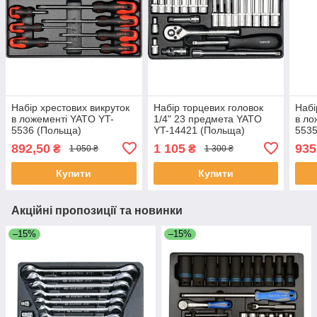
Набір хрестових викруток
Набір торцевих головок
Набі
в ложементі YATO YT-
1/4" 23 предмета YATO
в ло
5536 (Польща)
YT-14421 (Польща)
5535
892,50
1 105
935
₴
₴
1 050 ₴
1 300 ₴
Купити
Купити
Акційні пропозиції та новинки
–15%
–15%