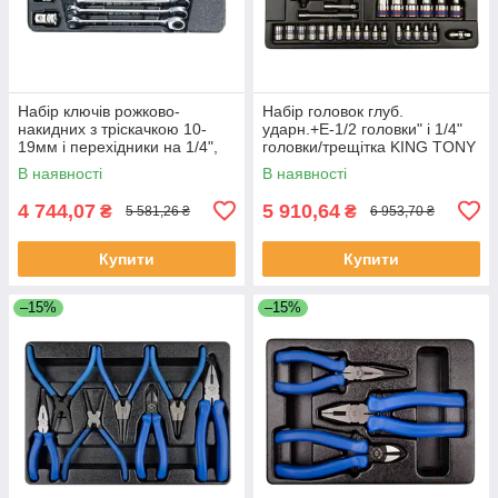
Набір ключів рожково-
Набір головок глуб.
накидних з тріскачкою 10-
ударн.+Е-1/2 головки" і 1/4"
19мм і перехідники на 1/4",
головки/трещітка KING TONY
3/8", 1/2" під головки 12 King
9-7540MR (Тайвань)
В наявності
В наявності
Tony
4 744,07
5 910,64
₴
₴
5 581,26 ₴
6 953,70 ₴
Купити
Купити
–15%
–15%