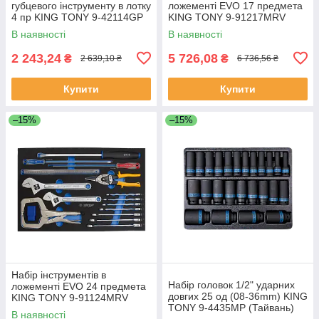
губцевого інструменту в лотку
ложементі EVO 17 предмета
4 пр KING TONY 9-42114GP
KING TONY 9-91217MRV
(Тайвань)
(Тайвань)
В наявності
В наявності
2 243,24
5 726,08
₴
₴
2 639,10 ₴
6 736,56 ₴
Купити
Купити
–15%
–15%
Набір інструментів в
Набір головок 1/2" ударних
ложементі EVO 24 предмета
довгих 25 од (08-36mm) KING
KING TONY 9-91124MRV
TONY 9-4435MP (Тайвань)
(Тайвань)
В наявності