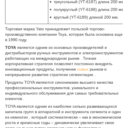
треугольный (YT-6187) длина 200 мм;
полукруглый (YT-6188) длина 200 мм;
круглый (YT-6189) длиной 200 мм.
Торговая марка Yato принадлежит польской торгово-
производственно компании Toya, которая была основана еще
в 1990 году.
TOYA
является одним из основных производителей и
дистрибьюторов ручных инструментов и электроинструментов
работающих на международном рынке . Точная
корпоративная стратегия позволяет постоянно внедрять
инновационные продукты, получение
новых
рынков и
непрерывное развитие стратегии сегментации .
Продукты TOYA являются синонимами высшего качества
профессиональных инструментов, уникального и
индивидуального обслуживания для самых требовательных
клиентов .
TOYA является одним из наиболее сильно развивающихся
капитала групп в аппаратной и инструмента сегмента и один
из немногих , который систематически – как в экономическом
роста и кризисные годы – динамически увеличивает свою
долю на рынке путем создания новых филиалов и