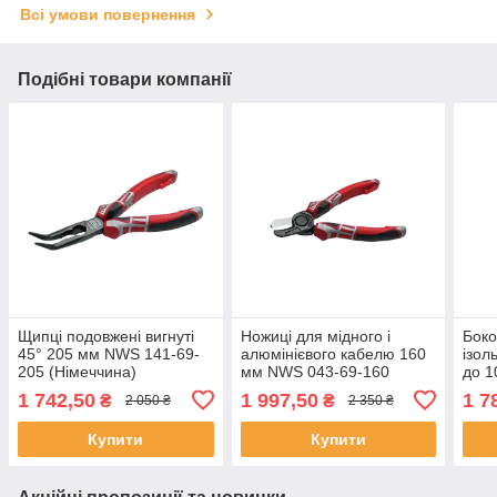
Всі умови повернення
Подібні товари компанії
Щипці подовжені вигнуті
Ножиці для мідного і
Боко
45° 205 мм NWS 141-69-
алюмінієвого кабелю 160
ізол
205 (Німеччина)
мм NWS 043-69-160
до 1
(Німеччина)
VDE-
1 742,50
1 997,50
1 7
₴
₴
2 050 ₴
2 350 ₴
Купити
Купити