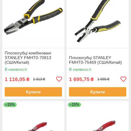
Плоскогубці комбіновані
STANLEY FMHT0-70813
Плоскогубці STANLEY
(США/Китай)
FMHT0-75469 (США/Китай)
В наявності
В наявності
1 116,05
1 695,75
₴
₴
1 313 ₴
1 995 ₴
Купити
Купити
–15%
–15%