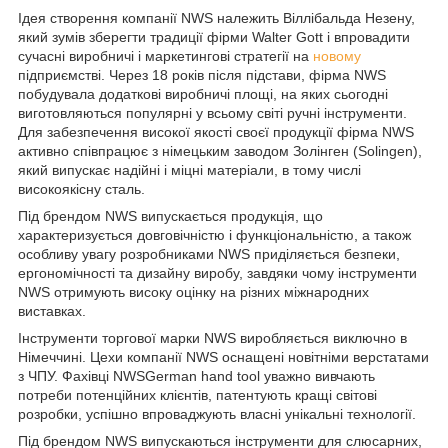
Ідея створення компанії NWS належить Віллібальда Незену,
який зумів зберегти традиції фірми Walter Gott і впровадити
сучасні виробничі і маркетингові стратегії на
новому
підприємстві. Через 18 років після підстави, фірма NWS
побудувала додаткові виробничі площі, на яких сьогодні
виготовляються популярні у всьому світі ручні інструменти.
Для забезпечення високої якості своєї продукції фірма NWS
активно співпрацює з німецьким заводом Золінген (Solingen),
який випускає надійні і міцні матеріали, в тому числі
високоякісну сталь.
Під брендом NWS випускається продукція, що
характеризується довговічністю і функціональністю, а також
особливу увагу розробниками NWS приділяється безпеки,
ергономічності та дизайну виробу, завдяки чому інструменти
NWS отримують високу оцінку на різних міжнародних
виставках.
Інструменти торгової марки NWS виробляється виключно в
Німеччині. Цехи компанії NWS оснащені новітніми верстатами
з ЧПУ. Фахівці NWSGerman hand tool уважно вивчають
потреби потенційних клієнтів, патентують кращі світові
розробки, успішно впроваджують власні унікальні технології.
Під брендом NWS випускаються інструменти для слюсарних,