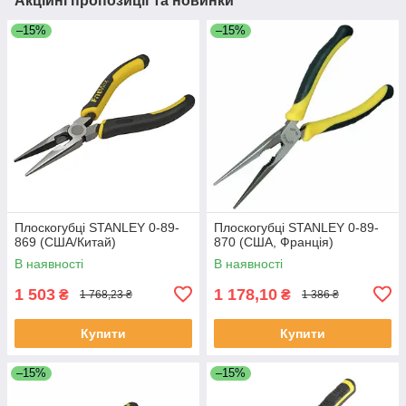
Акційні пропозиції та новинки
–15%
–15%
Плоскогубці STANLEY 0-89-
Плоскогубці STANLEY 0-89-
869 (США/Китай)
870 (США, Франція)
В наявності
В наявності
1 503
1 178,10
₴
₴
1 768,23 ₴
1 386 ₴
Купити
Купити
–15%
–15%