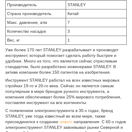
Производитель
STANLEY
Страна производитель
Китай
Макс. давление, атм
7
Количество насадок
3
Вес, кг
1
Уже более 170 лет STANLEY разрабатывает и производит
инструмент, который помогает сделать работу быстрее и
удобнее. Много из того, что является сейчас отраслевым
стандартом, было разработано инженерами STANLEY. В
активе компании более 150 патентов на изобретения.
Инструмент STANLEY работал на всех известных мировых
стройках 19-го и 20-го века. Сейчас он является самым
популярным в мире брендом ручного инструмента, а
компания обеспечивает более 25% мирового потребления,
поставляя инструмент на все континенты.
С появлением электроинструмента в 30-х годах, бренд
STANLEY, уже тогда известный во всем мире, также
присоединился к созданию
нового
направления. С 60-х годов
электроинструмент STANLEY завоевывал рынки Северной и