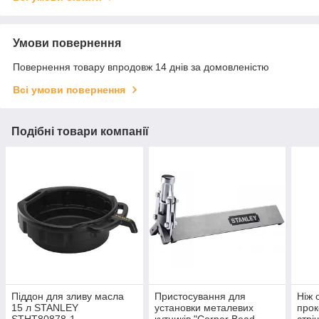
Умови повернення
Повернення товару впродовж 14 днів за домовленістю
Всі умови повернення
Подібні товари компанії
Піддон для зливу масла
Пристосування для
Ніж 
15 л STANLEY
установки металевих
прок
STHT80878-1
кутників "Corner Bead
стрі