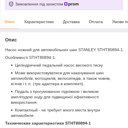
Замовлення під захистом
Опис
Характеристики
Доставка
Оплата
Умови п
Опис
Насос ножний для автомобільних шин STANLEY STHT80894-1
Особливості STHT80894-1:
Циліндричний педальний насос високого тиску
Може використовуватися для накачування шин
автомобілів, мотоциклів, велосипедів, а також човнів,
м'ячів і т. п. (три адаптера в комплекті).
Педаль з прогумованою підніжкою і великою
амплітудою ходу для підвищеної ефективності
використання.
Компактный - не требует много места внутри
автомобиля.
Технические характеристики STHT80894-1