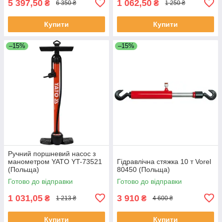
5 397,50
1 062,50
₴
₴
6 350 ₴
1 250 ₴
Купити
Купити
–15%
–15%
Ручний поршневий насос з
манометром YATO YT-73521
Гідравлічна стяжка 10 т Vorel
(Польща)
80450 (Польща)
Готово до відправки
Готово до відправки
1 031,05
3 910
₴
₴
1 213 ₴
4 600 ₴
Купити
Купити