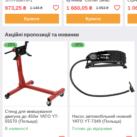
Clincher" Stanley STHT1-
STH
973,25
1 660,05
1 0
₴
₴
1 145 ₴
1 953 ₴
16132
Купити
Купити
Акційні пропозиції та новинки
–15%
–15%
Стенд для вивішування
двигуна до 450кг YATO YT-
Насос автомобільний ножний
55570 (Польща)
YATO YT-7349 (Польща)
В наявності
Готово до відправки