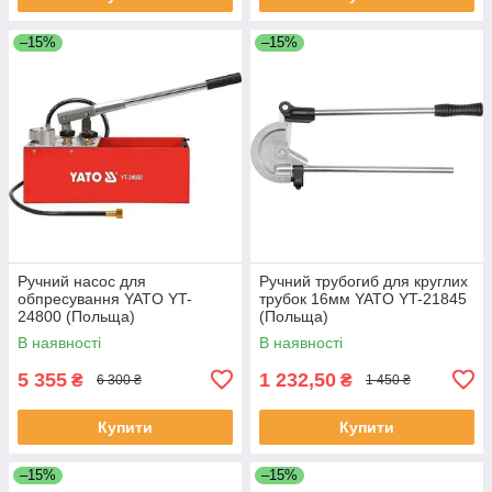
–15%
–15%
Ручний насос для
Ручний трубогиб для круглих
обпресування YATO YT-
трубок 16мм YATO YT-21845
24800 (Польща)
(Польща)
В наявності
В наявності
5 355
1 232,50
₴
₴
6 300 ₴
1 450 ₴
Купити
Купити
–15%
–15%