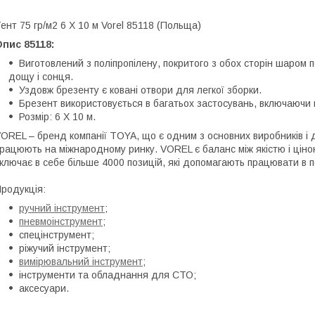
ент 75 гр/м2 6 Х 10 м Vorel 85118 (Польща)
пис 85118:
Виготовлений з поліпропілену, покритого з обох сторін шаром 
дощу і сонця.
Уздовж брезенту є ковані отвори для легкої зборки.
Брезент використовується в багатьох застосувань, включаючи 
Розмір: 6 Х 10 м.
OREL – бренд компанії TOYA, що є одним з основних виробників і 
рацюють на міжнародному ринку. VOREL є баланс між якістю і цін
ключає в себе більше 4000 позицій, які допомагають працювати в п
родукція:
ручний інструмент
;
пневмоінструмент
;
спецінструмент;
ріжучий інструмент;
вимірювальний інструмент
;
інструменти та обладнання для СТО;
аксесуари.