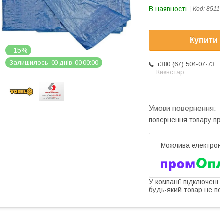
В наявності
Код:
8511
Купити
–15%
Залишилось
0
0
днів
0
0
0
0
0
0
+380 (67) 504-07-73
Киевстар
повернення товару п
У компанії підключені
будь-який товар не п