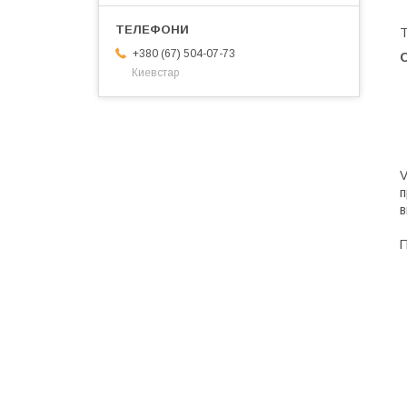
Т
+380 (67) 504-07-73
О
Киевстар
V
п
в
П