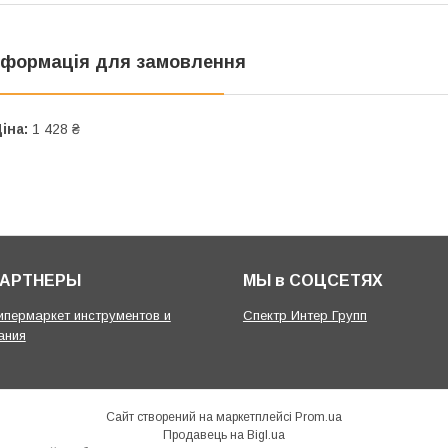
нформація для замовлення
іна:
1 428 ₴
ПАРТНЕРЫ
МЫ в СОЦСЕТЯХ
гипермаркет инструментов и
Спектр Интер Групп
ания
Сайт створений на маркетплейсі
Prom.ua
Продавець на Bigl.ua