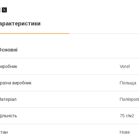
арактеристики
Основні
иробник
Vorel
раїна виробник
Польща
атеріал
Поліпроп
ільність
75 г/м2
Стан
Нове