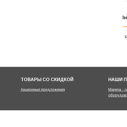
І
Ц
ТОВАРЫ СО СКИДКОЙ
НАШИ 
Акционные предложения
Marena - 
оборудов