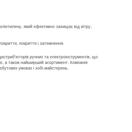
поліетилену, який ефективно захищає від вітру,
покриття, покриття і затемнення.
дистриб'юторів ручних та електроінструментів, що
ою, а також найширший асортимент. Компанія
обутових умовах і хобі-майстерень.