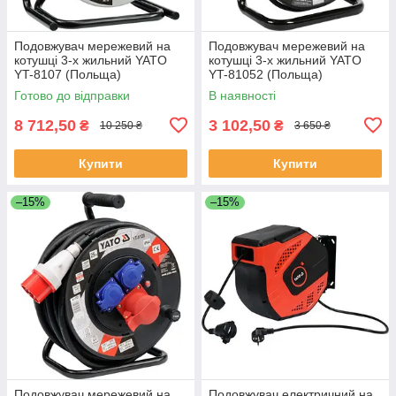
Подовжувач мережевий на
Подовжувач мережевий на
котушці 3-х жильний YATO
котушці 3-х жильний YATO
YT-8107 (Польща)
YT-81052 (Польща)
Готово до відправки
В наявності
8 712,50
3 102,50
₴
₴
10 250 ₴
3 650 ₴
Купити
Купити
–15%
–15%
Подовжувач мережевий на
Подовжувач електричний на