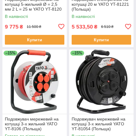
котушці 5-жильний Ø = 2,5
котушці 20 м YATO YT-81221
мм 2 L = 25 м YATO YT-8120
(Польща)
(Польща)
В наявності
В наявності
9 775
5 533,50
₴
₴
11 500 ₴
6 510 ₴
Купити
Купити
–15%
–15%
Подовжувач мережевий на
Подовжувач мережевий на
котушці 3-х жильний YATO
котушці 3-х жильний YATO
YT-8106 (Польща)
YT-81054 (Польща)
Готово до відправки
В наявності