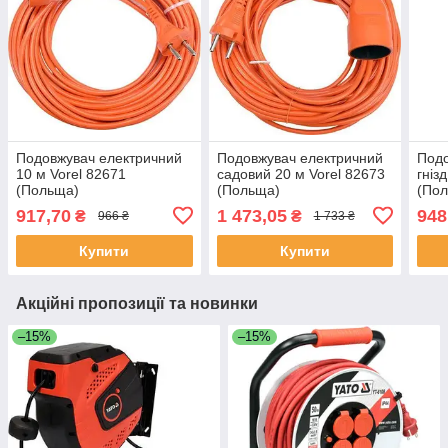
Подовжувач електричний
Подовжувач електричний
Подо
10 м Vorel 82671
садовий 20 м Vorel 82673
гніз
(Польща)
(Польща)
(По
917,70
1 473,05
948
₴
₴
966 ₴
1 733 ₴
Купити
Купити
Акційні пропозиції та новинки
–15%
–15%