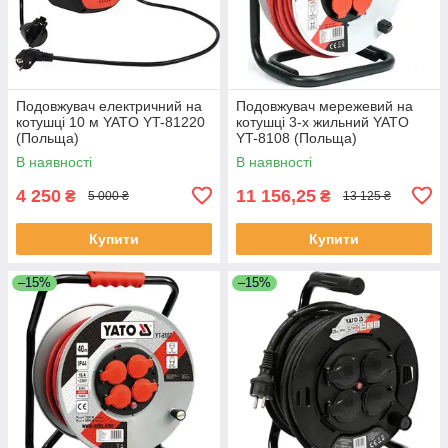
Подовжувач електричний на
Подовжувач мережевий на
котушці 10 м YATO YT-81220
котушці 3-х жильний YATO
(Польща)
YT-8108 (Польща)
В наявності
В наявності
4 250
11 156,25
₴
₴
5 000 ₴
13 125 ₴
Купити
Купити
–15%
–15%