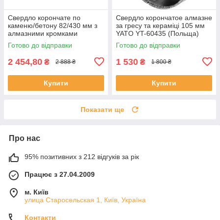
Свердло корончате по
Свердло корончатое алмазне
каменю/бетону 82/430 мм з
за гресу та кераміці 105 мм
алмазними кромками
YATO YT-60435 (Польща)
(хвостовик М32) YATO YT-
Готово до відправки
Готово до відправки
60375
2 454,80
1 530
₴
₴
2 888 ₴
1 800 ₴
Купити
Купити
Показати ще
Про нас
95% позитивних з 212 відгуків за рік
Працює з 27.04.2009
м. Київ
улица Старосельская 1, Київ, Україна
Контакти