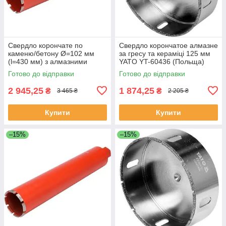
Свердло корончате по
Свердло корончатое алмазне
каменю/бетону Ø=102 мм
за гресу та кераміці 125 мм
(l=430 мм) з алмазними
YATO YT-60436 (Польща)
кромками (хвостовик М32)
Готово до відправки
Готово до відправки
YATO YT-60376
2 945,25
1 874,25
₴
₴
3 465 ₴
2 205 ₴
Купити
Купити
–15%
–15%