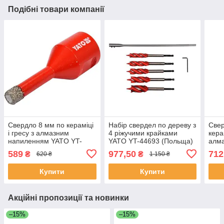
Подібні товари компанії
Свердло 8 мм по кераміці
Набір свердел по дереву з
Свер
і гресу з алмазним
4 ріжучими крайками
керам
напиленням YATO YT-
YATO YT-44693 (Польща)
алм
60442 (Польща)
YATO
589
977,50
712
₴
₴
620 ₴
1 150 ₴
Купити
Купити
Акційні пропозиції та новинки
–15%
–15%