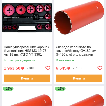
Набір універсальних коронок
Свердло корончате по
біметалічних HSS M3 19-76
каменю/бетону Ø=182 мм
мм 15 шт. YATO YT-3381
(l=430 мм) з алмазними
(Польща)
кромками (хвостовик М32)
Готово до відправки
В наявності
YATO YT-60379
1 963,50
6 545
₴
₴
2 310 ₴
7 700 ₴
Купити
Купити
–15%
–15%