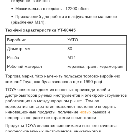
вилучення залишків.
Максимальна швидкість - 12200 об/хв.
Призначений для роботи з шліфувальною машиною
(різьблення М14).
Технічні характеристики YT-60445
Виробник
YATO
Діаметр, мм
30
Різьба
М14
Робочий матеріал
кераміка, граніт, керамограніт
Торгова марка Yato належить польської торгово-виробничо
компанії Toya, яка була заснована ще в 1990 році.
TOYA
является одним из основных производителей и
дистрибьюторов ручных инструментов и электроинструментов
работающих на международном рынке . Точная
корпоративная стратегия позволяет постоянно внедрять
инновационные продукты, получение
новых
рынков и
непрерывное развитие стратегии сегментации .
Продукты TOYA являются синонимами высшего качества
профессиональных инструментов, уникального и