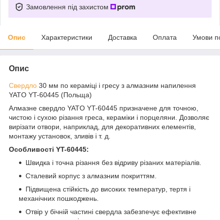
Замовлення під захистом
Опис
Характеристики
Доставка
Оплата
Умови п
Опис
Свердло
30 мм по кераміці і гресу з алмазним напилення
YATO YT-60445 (Польща)
Алмазне свердло YATO YT-60445 призначене для точною,
чистою і сухою різання греса, кераміки і порцеляни. Дозволяє
вирізати отвори, наприклад, для декоративних елементів,
монтажу установок, зливів і т. д.
Особливості YT-60445:
Швидка і точна різання без відриву різаних матеріалів.
Сталевий корпус з алмазним покриттям.
Підвищена стійкість до високих температур, тертя і
механічних пошкоджень.
Отвір у бічній частині свердла забезпечує ефективне