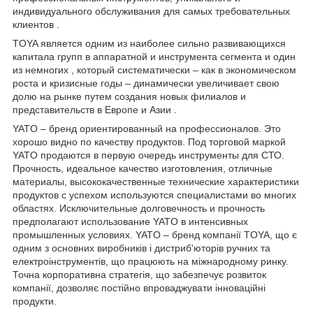
индивидуального обслуживания для самых требовательных
клиентов .
TOYA является одним из наиболее сильно развивающихся
капитала групп в аппаратной и инструмента сегмента и один
из немногих , который систематически – как в экономическом
роста и кризисные годы – динамически увеличивает свою
долю на рынке путем создания новых филиалов и
представительств в Европе и Азии .
YATO – бренд ориентированный на профессионалов. Это
хорошо видно по качеству продуктов. Под торговой маркой
YATO продаются в первую очередь инструменты для СТО.
Прочность, идеальное качество изготовления, отличные
материалы, высококачественные технические характеристики
продуктов с успехом используются специалистами во многих
областях. Исключительные долговечность и прочность
предполагают использование YATO в интенсивных
промышленных условиях. YATO – бренд компанії TOYA, що є
одним з основних виробників і дистриб'юторів ручних та
електроінструментів, що працюють на міжнародному ринку.
Точна корпоративна стратегія, що забезпечує розвиток
компанії, дозволяє постійно впроваджувати інноваційні
продукти.