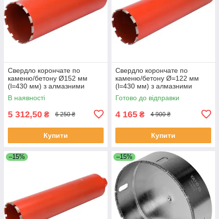
Свердло корончате по
Свердло корончате по
каменю/бетону Ø152 мм
каменю/бетону Ø=122 мм
(l=430 мм) з алмазними
(l=430 мм) з алмазними
кромками (хвостовик М32)
кромками (хвостовик М32)
В наявності
Готово до відправки
YATO YT-60378
YATO YT-60377
5 312,50
4 165
₴
₴
6 250 ₴
4 900 ₴
Купити
Купити
–15%
–15%