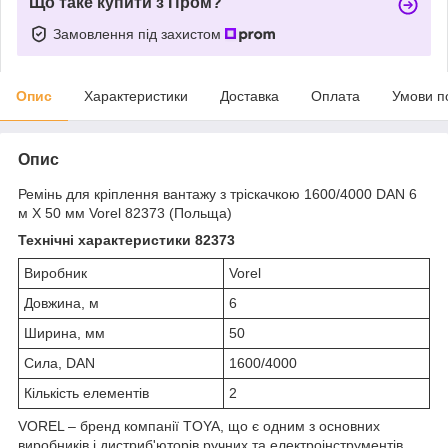
Що таке купити з Пром?
Замовлення під захистом
Опис
Характеристики
Доставка
Оплата
Умови п
Опис
Ремінь для кріплення вантажу з тріскачкою 1600/4000 DAN 6
м Х 50 мм Vorel 82373 (Польща)
Технічні характеристики 82373
Виробник
Vorel
Довжина, м
6
Ширина, мм
50
Сила, DAN
1600/4000
Кількість елементів
2
VOREL – бренд компанії TOYA, що є одним з основних
виробників і дистриб'юторів ручних та електроінструментів,