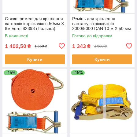
Стяжні ремені для кріплення
Ремінь для кріплення
вантажів з тріскачкою 50мм Х
вантажу з тріскачкою
8м Vorel 82393 (Польща)
2000/5000 DAN 10 м Х 50 мм
Vorel 82388 (Польща)
В наявності
Готово до відправки
1 402,50
1 343
₴
₴
1 650 ₴
1 580 ₴
Купити
Купити
–15%
–15%