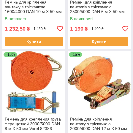
Ремінь для кріплення
Ремені для кріплення
вантажу з тріскачкою
вантажів з тріскачкою
1600/4000 DAN 10 м Х 50 мм
2500/5000 DAN 6 м Х 50 мм
Vorel 82375 (Польща)
Vorel 82392 (Польща)
В наявності
В наявності
1 232,50
1 190
₴
₴
1 450 ₴
1 400 ₴
Купити
Купити
–15%
–15%
Ремень для крепления груза
Ремінь для кріплення
с трещоткой 2000/5000 DAN
вантажу з тріскачкою
8 м Х 50 мм Vorel 82386
2000/4000 DAN 12 м Х 50 мм