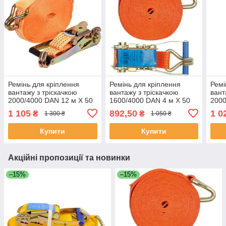
Ремінь для кріплення
Ремінь для кріплення
Ремі
вантажу з тріскачкою
вантажу з тріскачкою
вант
2000/4000 DAN 12 м Х 50
1600/4000 DAN 4 м Х 50
2000
мм Vorel 82412 (Польща)
мм Vorel 82372 (Польща)
мм V
1 105
892,50
1 0
₴
₴
1 300 ₴
1 050 ₴
Купити
Купити
Акційні пропозиції та новинки
–15%
–15%