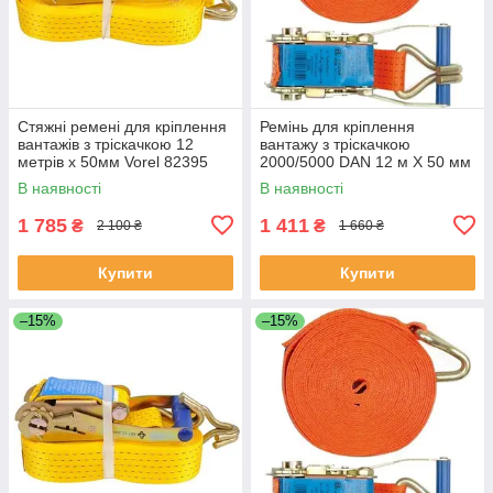
Стяжні ремені для кріплення
Ремінь для кріплення
вантажів з тріскачкою 12
вантажу з тріскачкою
метрів х 50мм Vorel 82395
2000/5000 DAN 12 м Х 50 мм
(Польща)
Vorel 82390 (Польща)
В наявності
В наявності
1 785
1 411
₴
₴
2 100 ₴
1 660 ₴
Купити
Купити
–15%
–15%