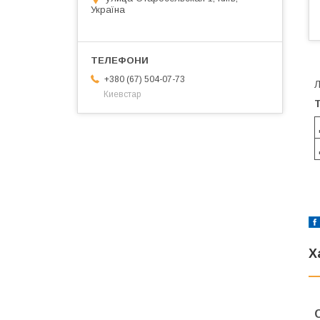
Україна
+380 (67) 504-07-73
Л
Киевстар
Т
Х