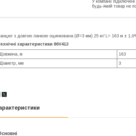
У компанії підключені
будь-який товар не п
анцюг з довгою ланкою оцинкована (Ø=3 мм) 25 кг/ L= 163 м ± 1,
ехнічні характеристики 86V413
Довжина, м
163
Діаметр, мм
3
арактеристики
Основні