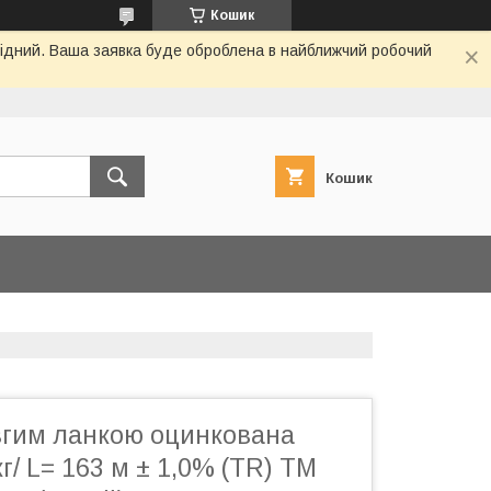
Кошик
ихідний. Ваша заявка буде оброблена в найближчий робочий
Кошик
вгим ланкою оцинкована
г/ L= 163 м ± 1,0% (TR) ТМ