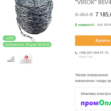
"VIROK" 86V4
7 185,
8 453 ₴
В наявності
Код:
86V
–15%
Купити
Залишилось
0
0
днів
0
0
0
0
0
0
+380 (67) 504-07-73
Киевстар
повернення товару п