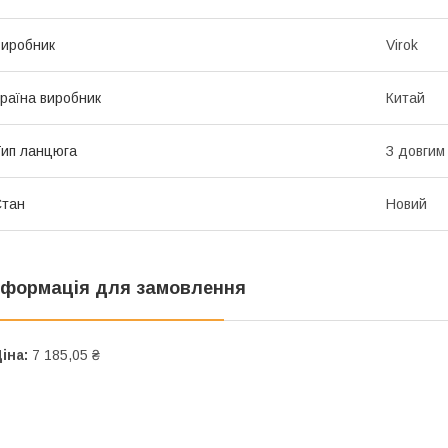
иробник
Virok
раїна виробник
Китай
ип ланцюга
З довгим
Стан
Новий
нформація для замовлення
іна:
7 185,05 ₴