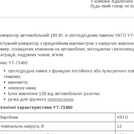
У компанії підключені
будь-який товар не п
омпресор автомобільний 180 Вт зі світлодіодним лампою YATO YT
отужний компресор з прецизійним манометром з напругою живлення
амер, оснащених клапаном на автомобілях, мотоциклах і велосипед
атраців, надувних човнів, м'ячів.
пис YT-73460:
світлодіодна лампа з функцією постійного або пульсуючого ос
темряви;
манометр;
нековзні ніжки;
Блок живлення 12В від автомобільної розетки;
ручка для зручного
перенесення
.
ехнічні характеристики YT-73460
Виробник
YATO
Номінальна напруга, В
12