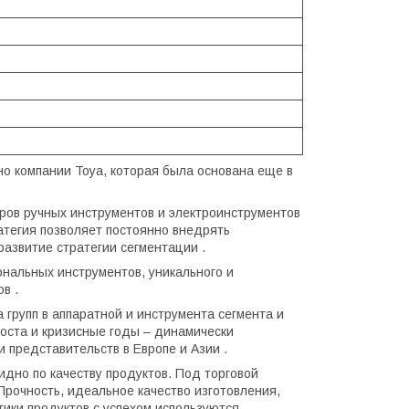
но компании Toya, которая была основана еще в
ров ручных инструментов и электроинструментов
тегия позволяет постоянно внедрять
азвитие стратегии сегментации .
нальных инструментов, уникального и
в .
групп в аппаратной и инструмента сегмента и
роста и кризисные годы – динамически
 представительств в Европе и Азии .
дно по качеству продуктов. Под торговой
рочность, идеальное качество изготовления,
ики продуктов с успехом используются