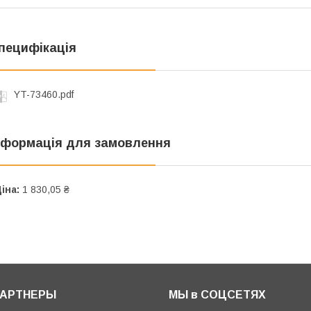
пецифікація
YT-73460.pdf
нформація для замовлення
іна:
1 830,05 ₴
ПАРТНЕРЫ
МЫ в СОЦСЕТЯХ