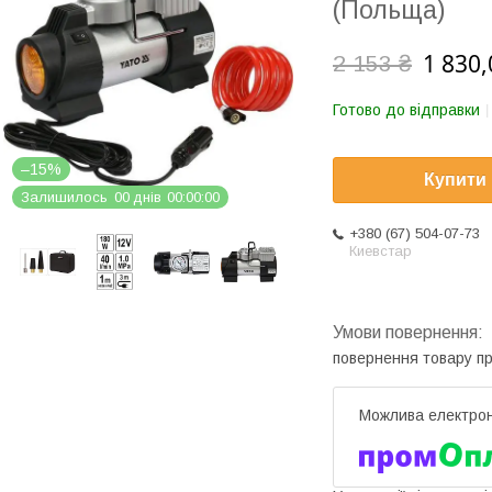
(Польща)
1 830,
2 153 ₴
Готово до відправки
–15%
Купити
Залишилось
0
0
днів
0
0
0
0
0
0
+380 (67) 504-07-73
Киевстар
повернення товару п