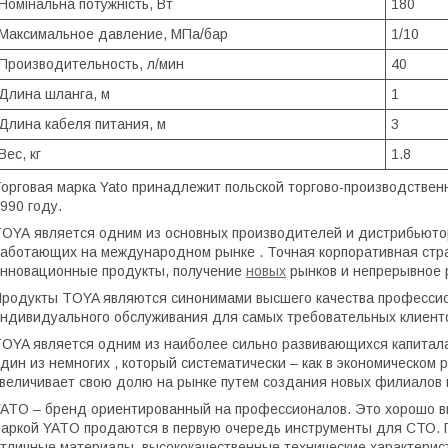
Номінальна потужність, Вт
180
Максимальное давление, МПа/бар
1/10
Производительность, л/мин
40
Длина шланга, м
1
Длина кабеля питания, м
3
Вес, кг
1.8
орговая марка Yato принадлежит польской торгово-производствен
990 году.
TOYA
является одним из основных производителей и дистрибьюто
аботающих на международном рынке . Точная корпоративная стра
нновационные продукты, получение
новых
рынков и непрерывное р
родукты TOYA являются синонимами высшего качества профессио
ндивидуального обслуживания для самых требовательных клиенто
OYA является одним из наиболее сильно развивающихся капитала 
дин из немногих , который систематически – как в экономическом 
величивает свою долю на рынке путем создания новых филиалов и
ATO – бренд ориентированный на профессионалов. Это хорошо ви
аркой YATO продаются в первую очередь инструменты для СТО. П
тличные материалы, высококачественные технические характерист