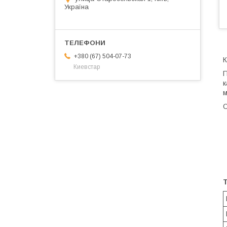
Україна
+380 (67) 504-07-73
К
Киевстар
П
к
м
О
Т