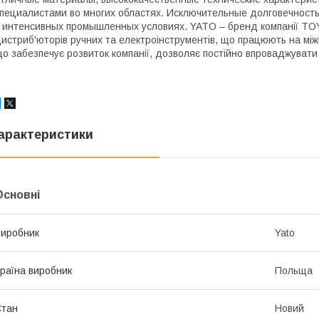
пециалистами во многих областях. Исключительные долговечност
 интенсивных промышленных условиях. YATO – бренд компанії TOYA
истриб'юторів ручних та електроінструментів, що працюють на між
о забезпечує розвиток компанії, дозволяє постійно впроваджувати 
арактеристики
Основні
иробник
Yato
раїна виробник
Польща
Стан
Новий