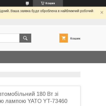
Кошик
ихідний. Ваша заявка буде оброблена в найближчий робочий
Кошик
томобільний 180 Вт зі
ою лампою YATO YT-73460