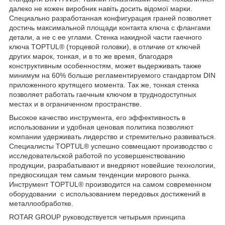
далеко не кожен виробник навіть досить відомої марки.
Специально разработанная конфигурация граней позволяет
достичь максимальной площади контакта ключа с флангами
детали, а не с ее углами. Стенка накидной части гаечного
ключа TOPTUL® (торцевой головки), в отличие от ключей
других марок, тонкая, и в то же время, благодаря
конструктивным особенностям, может выдерживать также
минимум на 60% больше регламентируемого стандартом DIN
приложенного крутящего момента. Так же, тонкая стенка
позволяет работать гаечным ключом в труднодоступных
местах и в ограниченном пространстве.
Высокое качество инструмента, его эффективность в
использовании и удобная ценовая политика позволяют
компании удерживать лидерство и стремительно развиваться.
Специалисты TOPTUL® успешно совмещают производство с
исследовательской работой по усовершенствованию
продукции, разрабатывают и внедряют новейшие технологии,
предвосхищая тем самым тенденции мирового рынка.
Инструмент TOPTUL® производится на самом современном
оборудовании с использованием передовых достижений в
металлообработке.
ROTAR GROUP руководствуется четырьмя принципа