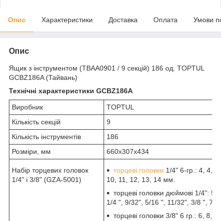
Опис
Характеристики
Доставка
Оплата
Умови п
Опис
Ящик з інструментом (TBAA0901 / 9 секцій) 186 од. TOPTUL
GCBZ186A (Тайвань)
Технічні характеристики GCBZ186A
Виробник
TOPTUL
Кількість секцій
9
Кількість інструментів
186
Розміри, мм
660x307x434
Набір торцевих головок
торцеві головки
1/4" 6-гр.: 4, 4,5, 
1/4" і 3/8" (GZA-5001)
10, 11, 12, 13, 14 мм.
торцеві головки дюймові 1/4": 5/32
1/4 ", 9/32", 5/16 ", 11/32", 3/8 ", 7/1
торцеві головки 3/8" 6 гр.: 6, 8, 10