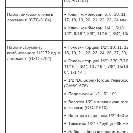
(DCAD1207).
Набір гайкових ключів в
Ключі комбіновані 6, 8, 10, 11, 12,
ложементі (GZC-3104)
17, 18, 19, 20, 21, 22, 23, 24 мм.
Ключі комбіновані 1/4 ", 5/16", 11/3
1/2", 9/16 ", 5/8", 11/16 ", 3/4", 13/16
Набір інструменту
Головки торцеві 1/2": 10, 11, 12, 1
комбінованого 1/2" 72 од. в
18, 19, 21, 22, 23, 24, 26, 27, 29, 3
ложементі (GZC-5702)
Головки торцеві 1/2": 3/8", 7/16 ", 
11/16 ", 3/4", 13 / 16 ", 7/8", 15/16 ", 
8", 1-1 / 4 ".
1/2 "Dr. Super-Torque Універсал
(CAHK1678).
Подовжувачі 1/2": 5", 10".
Вороток 1/2" з плаваючою голов
фіксацією (CTCJ1610).
Вороток з шарніром 1/2" 450 мм
Тріскачка 1/2" 72 зубця 265 мм 
Набір Г-образних шестигранних 1