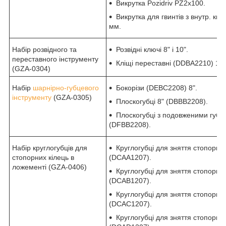
Викрутка Pozidriv PZ2x100.
Викрутка для гвинтів з внутр. к
мм.
Набір розвідного та
Розвідні ключі 8" і 10".
переставного інструменту
Кліщі переставні (DDBA2210) 10"
(GZA-0304)
Набір
шарнірно-губцевого
Бокорізи (DEBC2208) 8".
інструменту
(GZA-0305)
Плоскогубці 8" (DBBB2208).
Плоскогубці з подовженими губк
(DFBB2208).
Набір круглогубців для
Круглогубці для зняття стопорних
стопорних кілець в
(DCAA1207).
ложементі (GZA-0406)
Круглогубці для зняття стопорних
(DCAB1207).
Круглогубці для зняття стопорних
(DCAC1207).
Круглогубці для зняття стопорних