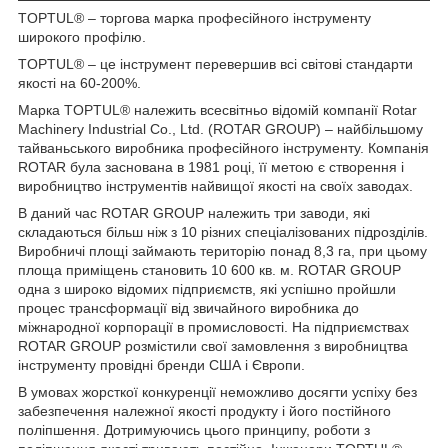
TOPTUL® – торгова марка професійного інструменту
широкого профілю.
TOPTUL® – це інструмент перевершив всі світові стандарти
якості на 60-200%.
Марка TOPTUL® належить всесвітньо відомій компанії Rotar
Machinery Industrial Co., Ltd. (ROTAR GROUP) – найбільшому
тайваньського виробника професійного інструменту. Компанія
ROTAR була заснована в 1981 році, її метою є створення і
виробництво інструментів найвищої якості на своїх заводах.
В даний час ROTAR GROUP належить три заводи, які
складаються більш ніж з 10 різних спеціалізованих підрозділів.
Виробничі площі займають територію понад 8,3 га, при цьому
площа приміщень становить 10 600 кв. м. ROTAR GROUP
одна з широко відомих підприємств, які успішно пройшли
процес трансформації від звичайного виробника до
міжнародної корпорації в промисловості. На підприємствах
ROTAR GROUP розмістили свої замовлення з виробництва
інструменту провідні бренди США і Європи.
В умовах жорсткої конкуренції неможливо досягти успіху без
забезпечення належної якості продукту і його постійного
поліпшення. Дотримуючись цього принципу, роботи з