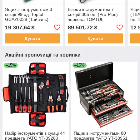
Ящик з інструментом 3
Візок з інструментом 7
Ящик
секції 99 од. Toptul
секцій 305 од. (Pro-Plus)
(TBA
GCAZ0038 (Тайвань)
червона TOPTUL
од. 
GCAJ305H (Тайвань)
(Тай
19 307,64
89 501,72
12 
₴
₴
Купити
Купити
Акційні пропозиції та новинки
–15%
–15%
Набір інструментів в сумці 44
Ящик з інструментами 80
предмета YATO YT-39280
предметів YATO YT-38951