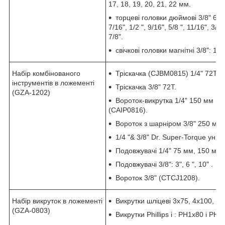
17, 18, 19, 20, 21, 22 мм.
торцеві головки дюймові 3/8" 6-гр.
7/16", 1/2 ", 9/16", 5/8 ", 11/16", 3/4 
7/8".
свічкові головки магнітні 3/8": 16 
Набір комбінованого
Тріскачка (CJBM0815) 1/4" 72Т.
інструментів в ложементі
Тріскачка 3/8" 72Т.
(GZA-1202)
Вороток-викрутка 1/4" 150 мм (г
(CAIP0816).
Вороток з шарніром 3/8" 250 мм
1/4 "& 3/8" Dr. Super-Torque уні
Подовжувачі 1/4" 75 мм, 150 мм
Подовжувачі 3/8": 3", 6 ", 10" .
Вороток 3/8" (CTCJ1208).
Набір викруток в ложементі
Викрутки шліцеві 3х75, 4х100, 5,
(GZA-0803)
Викрутки Phillips і : PH1x80 і PH2