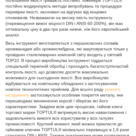
поліпшення якості тривають постійно. Інженери TOPTUL®
постійно модернізують методи випробувань та процедури
перевірки якості, засновані на відгуках від кінцевих
споживачів. Незважаючи на високу якість інструменту
(перевищення вимог міцності DIN і ANSI 60-200%), він має
оптимальну ціну в два-три рази нижче, ніж його європейський
аналог.
Весь інструмент виготовляється з першокласних сплавів
хромванадия або хроммолибдена, які закуповуються тільки у
провідних сталеливарних компаній світу входять у світовій
ТОР10. В процесі виробництва інструмент піддається
спеціальній термічній обробці і проходить багатоступінчастий
контроль якості, що дозволяє досягти максимально
можливого для сьогодення якості. Все виробництво
відбувається на новітньому обладнанні з застосуванням
новітніх технологічних прийомів. Для всього ряду
ручного
інструменту
застосовується особливе покриття металу, яке
перешкоджає виникненню корозії і зберігає всі його
характеристики. Завдяки всім цим процесам, гайкові ключі
торгової марки TOPTUL® витримують високі навантаження і
задовольняють вимоги всіх користувачів у всіх галузях
промисловості. Крутний момент, який можна прикласти до
гайковим ключем TOPTUL® мінімально перевищує в 1,6 рази
стандарти DIN і ANSI. Такими показниками може похвалитися