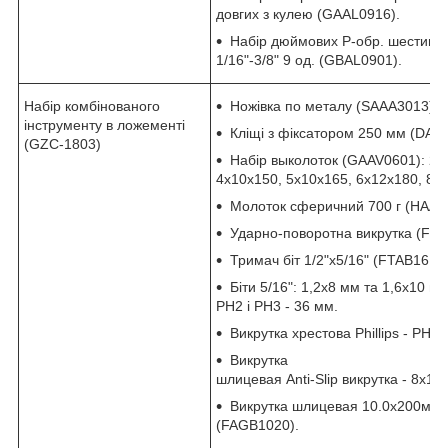
довгих з кулею (GAAL0916).
Набір дюймових Р-обр. шестигра
1/16"-3/8" 9 од. (GBAL0901).
Набір комбінованого
Ножівка по металу (SAAA3013).
інструменту в ложементі
Кліщі з фіксатором 250 мм (DAA
(GZC-1803)
Набір выколоток (GAAV0601): 2x
4x10x150, 5x10x165, 6x12x180, 8x
Молоток сферичний 700 г (HAAC
Ударно-поворотна викрутка (FIA
Тримач біт 1/2"х5/16" (FTAB1610)
Біти 5/16": 1,2x8 мм та 1,6x10 мм 
PH2 і PH3 - 36 мм.
Викрутка хрестова Phillips - PH3
Викрутка
шлицевая Anti-Slip викрутка - 8x1
Викрутка шлицевая 10.0х200мм (з
(FAGB1020).