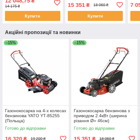
12 048,75
₴
85224
85525
заря
15 351
7 0
₴
18 060 ₴
14 175 ₴
YT-
Купити
Купити
Акційні пропозиції та новинки
–15%
–15%
Газонокосарка на 4-х колесах
Газонокосарка бензинова з
бензинова YATO YT-85255
приводом 2.4кВт (ширина
(Польща)
різання Ø= 46см)
травозбірник 62л Yato YT-
Готово до відправки
Готово до відправки
85525
16 320
15 351
₴
₴
19 200 ₴
18 060 ₴