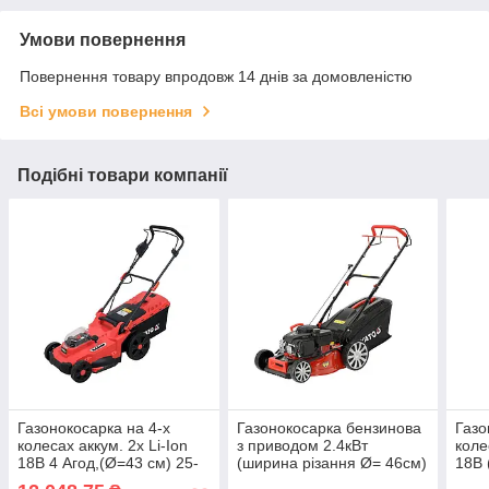
Умови повернення
Повернення товару впродовж 14 днів за домовленістю
Всі умови повернення
Подібні товари компанії
Газонокосарка на 4-х
Газонокосарка бензинова
Газо
колесах аккум. 2х Li-Ion
з приводом 2.4кВт
коле
18В 4 Агод,(Ø=43 см) 25-
(ширина різання Ø= 46см)
18В 
75 мм (50 л) Yato YT-
травозбірник 62л Yato YT-
35л 