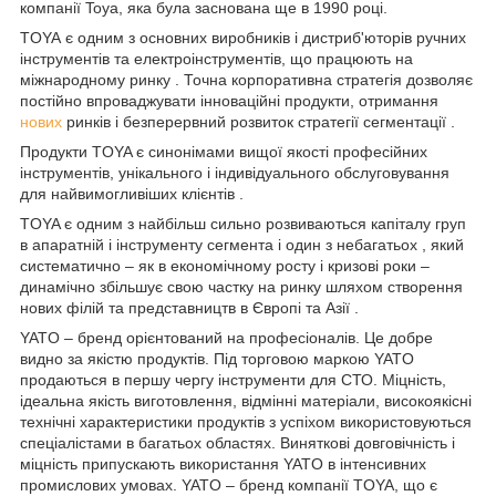
компанії Toya, яка була заснована ще в 1990 році.
TOYA
є одним з основних виробників і дистриб'юторів ручних
інструментів та електроінструментів, що працюють на
міжнародному ринку . Точна корпоративна стратегія дозволяє
постійно впроваджувати інноваційні продукти, отримання
нових
ринків і безперервний розвиток стратегії сегментації .
Продукти TOYA є синонімами вищої якості професійних
інструментів, унікального і індивідуального обслуговування
для найвимогливіших клієнтів .
TOYA є одним з найбільш сильно розвиваються капіталу груп
в апаратній і інструменту сегмента і один з небагатьох , який
систематично – як в економічному росту і кризові роки –
динамічно збільшує свою частку на ринку шляхом створення
нових філій та представництв в Європі та Азії .
YATO – бренд орієнтований на професіоналів. Це добре
видно за якістю продуктів. Під торговою маркою YATO
продаються в першу чергу інструменти для СТО. Міцність,
ідеальна якість виготовлення, відмінні матеріали, високоякісні
технічні характеристики продуктів з успіхом використовуються
спеціалістами в багатьох областях. Виняткові довговічність і
міцність припускають використання YATO в інтенсивних
промислових умовах. YATO – бренд компанії TOYA, що є