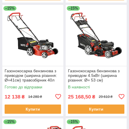
–15%
–15%
Газонокосарка бензинова з
Газонокосарка бензинова з
приводом (ширина різання:
приводом 4.5кВт (ширина
Ø=41см) травозбірник 40л
різання: Ø= 53 см)
Yato YT-85521
травозбірник 62л Yato YT-
Готово до відправки
В наявності
85533
12 138
25 168,50
₴
₴
14 280 ₴
29 610 ₴
Купити
Купити
–15%
–15%