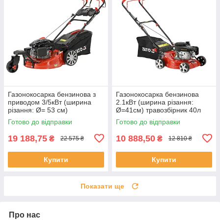
Газонокосарка бензинова з
Газонокосарка бензинова
приводом 3/5кВт (ширина
2.1кВт (ширина різання:
різання: Ø= 53 см)
Ø=41см) травозбірник 40л
травозбірник 62л Yato YT-
Yato YT-85520
Готово до відправки
Готово до відправки
85545
19 188,75
10 888,50
₴
₴
22 575 ₴
12 810 ₴
Купити
Купити
Показати ще
Про нас