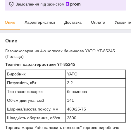
Замовлення під захистом
Опис
Характеристики
Доставка
Оплата
Умови п
Опис
Газонокосарка на 4-х колесах бензинова YATO YT-85245
(Польща)
Технічні характеристики YT-85245
Виробник
YATO
Потужність, кВт
2.2
Тип газонокосарки
бензинова
Об'єм двигуна, см3
141
Ширина/висота покосу, мм
460/25-75
Швидкість обертання, об/хв
2800
Торгова марка Yato належить польської торгово-виробничо