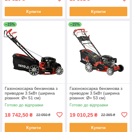
Купити
Купити
–15%
–15%
Газонокосарка бензинова з
Газонокосарка бензинова з
приводом 3.5кВт (ширина
приводом 3.5кВт (ширина
різання: Ø= 51 см)
різання: Ø= 53 см)
травозбірник 62л Yato YT-
травозбірник 62л Yato YT-
Готово до відправки
Готово до відправки
85528
85532
18 742,50
19 010,25
₴
₴
22 050 ₴
22 365 ₴
Купити
Купити