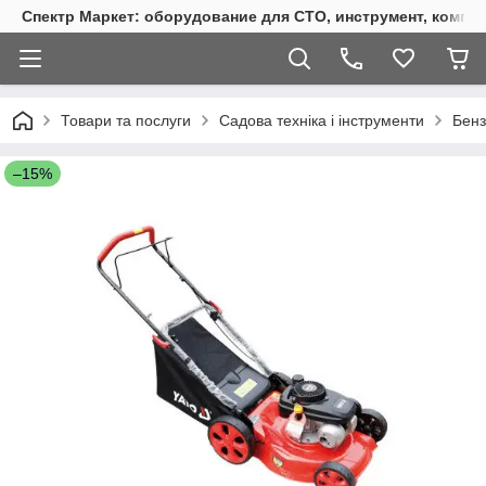
Спектр Маркет: оборудование для СТО, инструмент, компр
Товари та послуги
Садова техніка і інструменти
Бенз
–15%