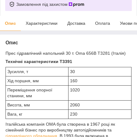
Замовлення під захистом
Опис
Характеристики
Доставка
Оплата
Умови п
Опис
Прес гідравлічний напольний 30 т. Oma 656B T3281 (Італія)
Технічні характеристики T3391
Зусилля, т
30
Хід поршня, мм
160
Переміщення опорної
1020
станини, мм
Висота, мм
2060
Вага, кг
230
Італійська компанія OMA була створена в 1967 році як
сімейний бізнес про виробництву автопідйомників та
гідравлічного обладнання
. В 1993 була включена в