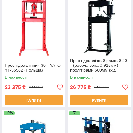
Прес гідравлічний рамний 20
Прес гідравлічний 30 т YATO
т (робоча зона 0-925мм)
YT-55582 (Польща)
проліт рами 500мм (хід
штока 150мм) Yato YT-55584
В наявності
В наявності
23 375
26 775
₴
₴
27 500 ₴
31 500 ₴
Купити
Купити
–5%
–5%