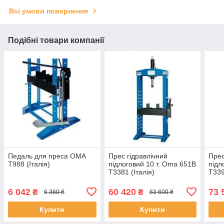
Всі умови повернення
Подібні товари компанії
Педаль для преса OMA
Прес гідравлічний
Прес
T988 (Італія)
підлоговий 10 т. Oma 651B
підл
Т3381 (Італія)
T339
6 042
60 420
73 
₴
₴
6 360 ₴
63 600 ₴
Купити
Купити