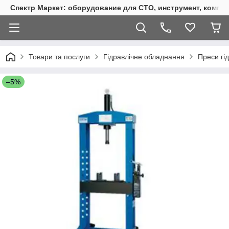
Спектр Маркет: оборудование для СТО, инструмент, компр
Товари та послуги
Гідравлічне обладнання
Преси гід
–5%