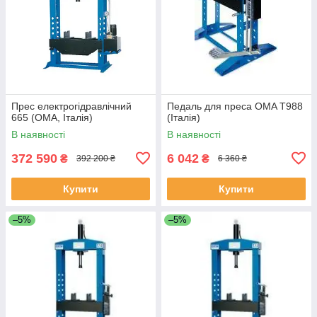
Прес електрогідравлічний
Педаль для преса OMA T988
665 (ОМА, Італія)
(Італія)
В наявності
В наявності
372 590
6 042
₴
₴
392 200 ₴
6 360 ₴
Купити
Купити
–5%
–5%