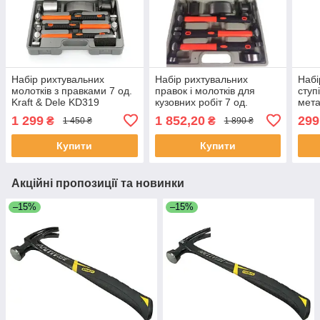
Набір рихтувальних
Набір рихтувальних
Набі
молотків з правками 7 од.
правок і молотків для
ступ
Kraft & Dele KD319
кузовних робіт 7 од.
мета
ShiningBerg 101202
проф
1 299
1 852,20
299
₴
₴
1 450 ₴
1 890 ₴
614
Купити
Купити
Акційні пропозиції та новинки
–15%
–15%