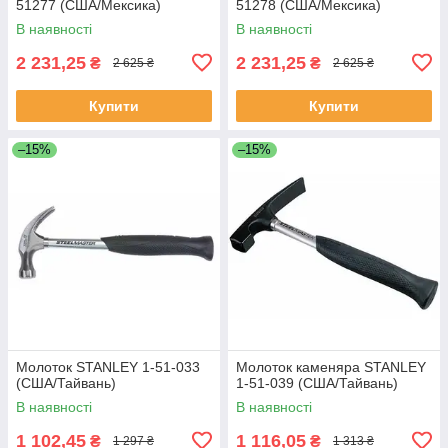
51277 (США/Мексика)
51278 (США/Мексика)
В наявності
В наявності
2 231,25
2 231,25
₴
₴
2 625 ₴
2 625 ₴
Купити
Купити
–15%
–15%
Молоток STANLEY 1-51-033
Молоток каменяра STANLEY
(США/Тайвань)
1-51-039 (США/Тайвань)
В наявності
В наявності
1 102,45
1 116,05
₴
₴
1 297 ₴
1 313 ₴