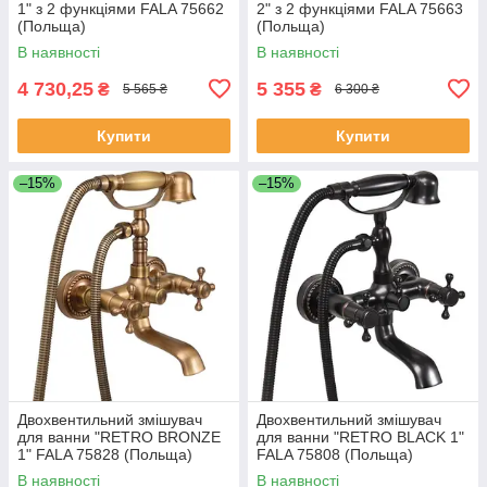
1" з 2 функціями FALA 75662
2" з 2 функціями FALA 75663
(Польща)
(Польща)
В наявності
В наявності
4 730,25
5 355
₴
₴
5 565 ₴
6 300 ₴
Купити
Купити
–15%
–15%
Двохвентильний змішувач
Двохвентильний змішувач
для ванни "RETRO BRONZE
для ванни "RETRO BLACK 1"
1" FALA 75828 (Польща)
FALA 75808 (Польща)
В наявності
В наявності