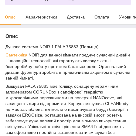
Опис
Характеристики
Доставка
Оплата
Умови п
Опис
Душова система NOIR 1 FALA 75883 (Польща)
Сантехніка
NOIR для ванної кімнати поєднує сучасний дизайн
і інноваційні технології, які гарантують високу якість і
безперебійну роботу протягом багатьох років. Оригінальний
дизайн фурнітури зробить її привабливим акцентом в сучасній
ванній кімнаті.
Змішувач FALA 75883 має голівку, оснащену керамічним
агломератом CORUNDox з сапфірової твердістю і
мікроскопічними порожнинами на поверхні NANOcave, які
захищають жири від промивки. Корпус змішувача CLEANbody
не має заглиблень, які могли б накопичувати бруд і бактерії, і
завдяки ERGOsize, розташована на високій висоті розетка
забезпечує дуже великий простір для вільного використання
змішувача. Унікальні технічні рішення SMARTnut дозволять
вам ефективно і постійно встановлювати змішувач без