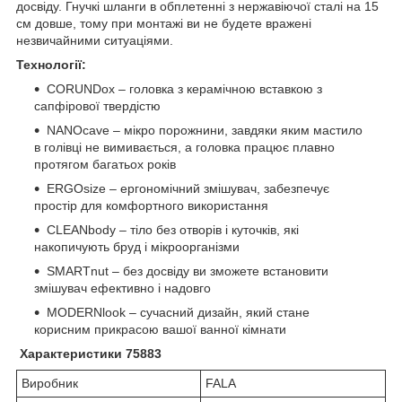
досвіду. Гнучкі шланги в обплетенні з нержавіючої сталі на 15
см довше, тому при монтажі ви не будете вражені
незвичайними ситуаціями.
Технології:
CORUNDox – головка з керамічною вставкою з
сапфірової твердістю
NANOcave – мікро порожнини, завдяки яким мастило
в голівці не вимивається, а головка працює плавно
протягом багатьох років
ERGOsize – ергономічний змішувач, забезпечує
простір для комфортного використання
CLEANbody – тіло без отворів і куточків, які
накопичують бруд і мікроорганізми
SMARTnut – без досвіду ви зможете встановити
змішувач ефективно і надовго
MODERNlook – сучасний дизайн, який стане
корисним прикрасою вашої ванної кімнати
Характеристики 75883
Виробник
FALA