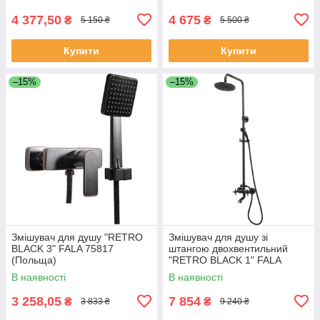
4 377,50
4 675
₴
₴
5 150 ₴
5 500 ₴
Купити
Купити
–15%
–15%
Змішувач для душу "RETRO
Змішувач для душу зі
BLACK 3" FALA 75817
штангою двохвентильний
(Польща)
"RETRO BLACK 1" FALA
75809 (Польща)
В наявності
В наявності
3 258,05
7 854
₴
₴
3 833 ₴
9 240 ₴