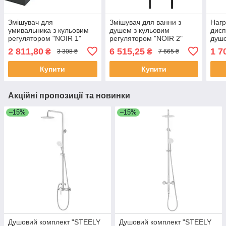
Змішувач для
Змішувач для ванни з
Нагр
умивальника з кульовим
душем з кульовим
дисп
регулятором "NOIR 1"
регулятором "NOIR 2"
душо
FALA 75880 (Польща)
FALA 75888 (Польща)
7592
2 811,80
6 515,25
1 7
₴
₴
3 308 ₴
7 665 ₴
Купити
Купити
Акційні пропозиції та новинки
–15%
–15%
Душовий комплект "STEELY
Душовий комплект "STEELY