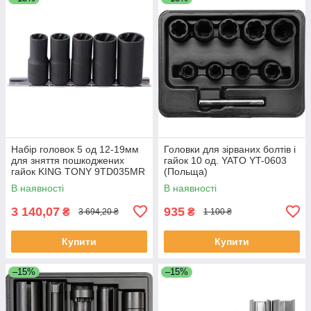
Набір головок 5 од 12-19мм
Головки для зірваних болтів і
для зняття пошкоджених
гайок 10 од. YATO YT-0603
гайок KING TONY 9TD035MR
(Польща)
(Тайвань)
В наявності
В наявності
3 140,07
935
₴
₴
3 694,20 ₴
1 100 ₴
Купити
Купити
–15%
–15%