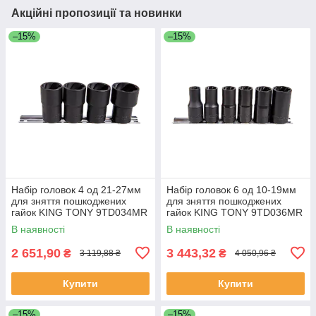
Акційні пропозиції та новинки
–15%
–15%
Набір головок 4 од 21-27мм
Набір головок 6 од 10-19мм
для зняття пошкоджених
для зняття пошкоджених
гайок KING TONY 9TD034MR
гайок KING TONY 9TD036MR
(Тайвань)
(Тайвань)
В наявності
В наявності
2 651,90
3 443,32
₴
₴
3 119,88 ₴
4 050,96 ₴
Купити
Купити
–15%
–15%