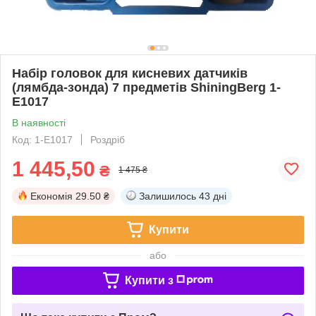
Набір головок для кисневих датчиків
(лямбда-зонда) 7 предметів ShiningBerg 1-
E1017
В наявності
Код: 1-E1017
Роздріб
1 445,50
₴
1 475 ₴
Економія
29.50 ₴
Залишилось
43 дні
Купити
або
Купити з