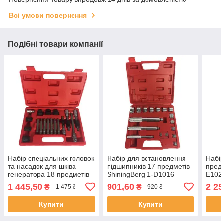
Всі умови повернення
Подібні товари компанії
Набір спеціальних головок
Набір для встановлення
Набі
та насадок для шківа
підшипників 17 предметів
пред
генератора 18 предметів
ShiningBerg 1-D1016
E10
ShiningBerg 1-A1087
1 445,50
901,60
2 2
₴
₴
1 475 ₴
920 ₴
Купити
Купити