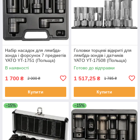
Набір насадок для лямбда-
Головки торцеві відкриті для
зонда і форсунок 7 предметів
лямбда-зондів і датчиків
YATO YT-1751 (Польща)
YATO YT-17508 (Польща)
В наявності
Готово до відправки
1 700
1 517,25
₴
₴
2 000 ₴
1 785 ₴
Купити
Купити
–15%
–15%