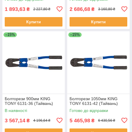
1 893,63
2 686,68
₴
₴
2 227,80 ₴
3 160,80 ₴
Купити
Купити
–15%
–15%
Болторези 900мм KING
Болторези 1050мм KING
TONY 6131-36 (Тайвань)
TONY 6131-42 (Тайвань)
В наявності
Готово до відправки
3 567,14
5 465,98
₴
₴
4 196,64 ₴
6 430,56 ₴