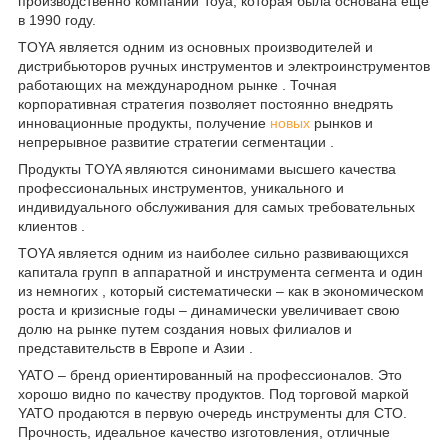
производственно компании Toya, которая была основана еще
в 1990 году.
TOYA
является одним из основных производителей и
дистрибьюторов ручных инструментов и электроинструментов
работающих на международном рынке . Точная
корпоративная стратегия позволяет постоянно внедрять
инновационные продукты, получение
новых
рынков и
непрерывное развитие стратегии сегментации .
Продукты TOYA являются синонимами высшего качества
профессиональных инструментов, уникального и
индивидуального обслуживания для самых требовательных
клиентов .
TOYA является одним из наиболее сильно развивающихся
капитала групп в аппаратной и инструмента сегмента и один
из немногих , который систематически – как в экономическом
роста и кризисные годы – динамически увеличивает свою
долю на рынке путем создания новых филиалов и
представительств в Европе и Азии .
YATO – бренд ориентированный на профессионалов. Это
хорошо видно по качеству продуктов. Под торговой маркой
YATO продаются в первую очередь инструменты для СТО.
Прочность, идеальное качество изготовления, отличные