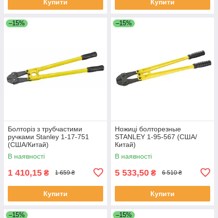
Купити
Купити
–15%
–15%
Болторіз з трубчастими
Ножиці болторезные
ручками Stanley 1-17-751
STANLEY 1-95-567 (США/
(США/Китай)
Китай)
В наявності
В наявності
1 410,15
5 533,50
₴
₴
1 659 ₴
6 510 ₴
Купити
Купити
–15%
–15%