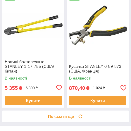
Ножиці болторезные
STANLEY 1-17-755 (США/
Кусачки STANLEY 0-89-873
Китай)
(США, Франція)
В наявності
В наявності
5 355
870,40
₴
₴
6 300 ₴
1 024 ₴
Купити
Купити
Показати ще