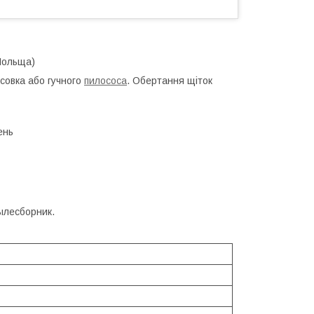
Польща)
 совка або гучного
пилососа
. Обертання щіток
ень
 пылесборник.