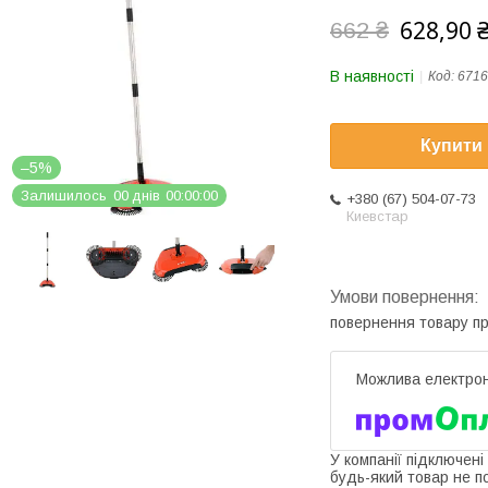
628,90 
662 ₴
В наявності
Код:
6716
Купити
–5%
Залишилось
0
0
днів
0
0
0
0
0
0
+380 (67) 504-07-73
Киевстар
повернення товару п
У компанії підключені
будь-який товар не п