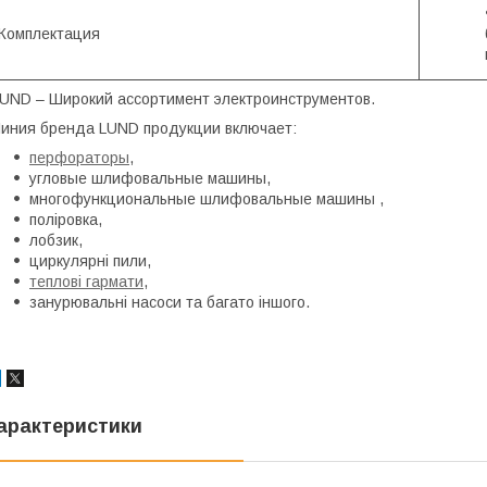
Комплектация
UND – Широкий ассортимент электроинструментов.
иния бренда LUND продукции включает:
перфораторы
,
угловые шлифовальные машины,
многофункциональные шлифовальные машины ,
поліровка,
лобзик,
циркулярні пили,
теплові гармати
,
занурювальні насоси та багато іншого.
арактеристики