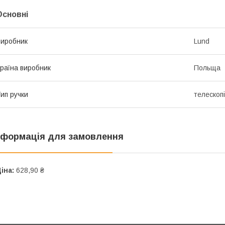
Основні
иробник
Lund
раїна виробник
Польща
ип ручки
телескоп
нформація для замовлення
іна:
628,90 ₴