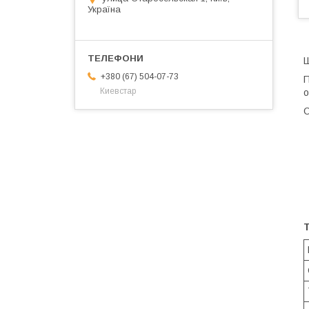
Україна
Ш
+380 (67) 504-07-73
П
Киевстар
о
О