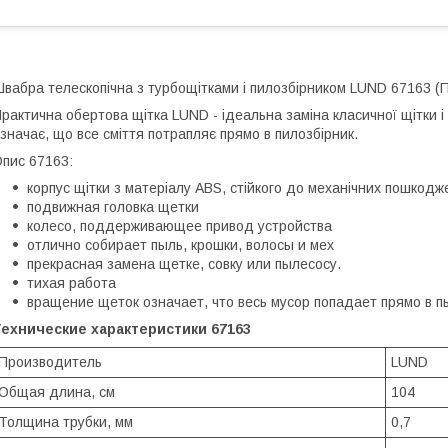
вабра телескопічна з турбощітками і пилозбірником LUND 67163 (
рактична обертова щітка LUND - ідеальна заміна класичної щітки і
значає, що все сміття потрапляє прямо в пилозбірник.
пис 67163:
корпус щітки з матеріалу ABS, стійкого до механічних пошкодж
подвижная головка щетки
колесо, поддерживающее привод устройства
отлично собирает пыль, крошки, волосы и мех
прекрасная замена щетке, совку или пылесосу.
тихая работа
вращение щеток означает, что весь мусор попадает прямо в
Технические характеристики 67163
Производитель
LUND
Общая длина, см
104
Толщина трубки, мм
0,7