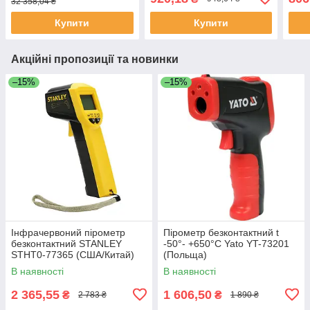
32 358,04 ₴
WT327C (Китай)
Купити
Купити
Акційні пропозиції та новинки
–15%
–15%
Інфрачервоний пірометр
Пірометр безконтактний t
безконтактний STANLEY
-50°- +650°С Yato YT-73201
STHT0-77365 (США/Китай)
(Польща)
В наявності
В наявності
2 365,55
1 606,50
₴
₴
2 783 ₴
1 890 ₴