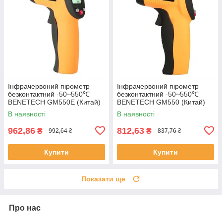
Інфрачервоний пірометр
Інфрачервоний пірометр
безконтактний -50~550℃
безконтактний -50~550℃
BENETECH GM550E (Китай)
BENETECH GM550 (Китай)
В наявності
В наявності
962,86
812,63
₴
₴
992,64 ₴
837,76 ₴
Купити
Купити
Показати ще
Про нас