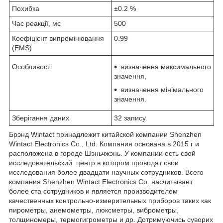
Похибка
±0.2 %
Час реакції, мс
500
Коефіцієнт випромінювання
0.99
(EMS)
Особливості
визначення максимального
значення,
визначення мінімального
значення.
Зберігання даних
32 запису
Брэнд Wintact принадлежит китайской компании Shenzhen
Wintact Electronics Co., Ltd. Компания основана в 2015 г и
расположена в городе Шэньчжэнь. У компании есть свой
исследовательский центр в котором проводят свои
исследования более двадцати научных сотрудников. Всего
компания Shenzhen Wintact Electronics Co. насчитывает
более ста сотрудников и является производителем
качественных контрольно-измерительных приборов таких как
пирометры, анемометры, люксметры, виброметры,
толщиномеры, термогигрометры и др. Дотримуючись суворих