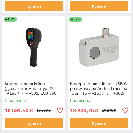
Купити
Купити
–15%
–15%
Камера тепловізійна
Камера тепловізійна з USB-C
(діапазон температур -20
роз'ємом для Android (діапаз.
~+150 / -4 ~ +302/ 100-550 /
темп.-15 ~ +150 / -5 ~ +302/
212-1022 ˚C/˚F) акум. Li-Ion
150-550 / 302-1022 ˚C/˚F)
В наявності
В наявності
3.7В /2АГод Yato YT-72920
Yato YT-72930
10 531,50
13 833,75
₴
₴
12 390 ₴
16 275 ₴
Купити
Купити