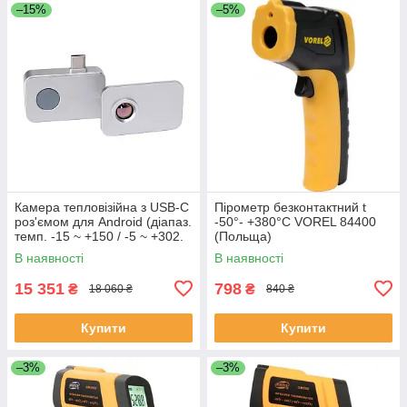
–15%
–5%
Камера тепловізійна з USB-C
Пірометр безконтактний t
роз'ємом для Android (діапаз.
-50°- +380°С VOREL 84400
темп. -15 ~ +150 / -5 ~ +302.
(Польща)
150-550 / 302-1022 ˚C/˚F)
В наявності
В наявності
Yato YT-72931
15 351
798
₴
₴
18 060 ₴
840 ₴
Купити
Купити
–3%
–3%