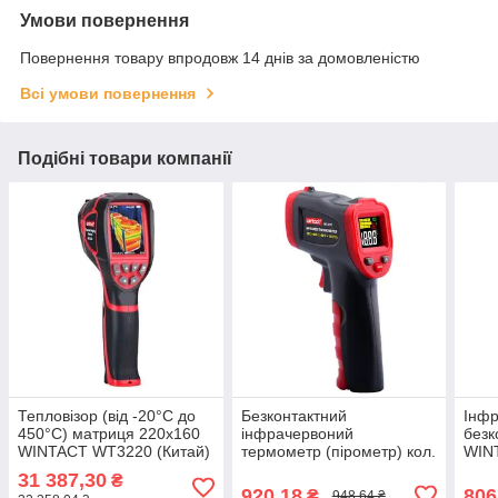
Умови повернення
Повернення товару впродовж 14 днів за домовленістю
Всі умови повернення
Подібні товари компанії
Тепловізор (від -20°С до
Безконтактний
Інфр
450°С) матриця 220х160
інфрачервоний
безк
WINTACT WT3220 (Китай)
термометр (пірометр) кол.
WIN
дисплей (-50-800℃) 12:1/
31 387,30
₴
EMS=0,1-1 WINTACT
920,18
806
₴
948,64 ₴