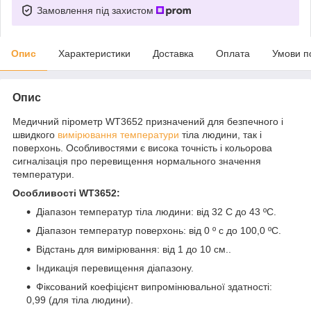
Замовлення під захистом
Опис
Характеристики
Доставка
Оплата
Умови п
Опис
Медичний пірометр WT3652 призначений для безпечного і
швидкого
вимірювання температури
тіла людини, так і
поверхонь. Особливостями є висока точність і кольорова
сигналізація про перевищення нормального значення
температури.
Особливості WT3652:
Діапазон температур тіла людини: від 32 C до 43 ºC.
Діапазон температур поверхонь: від 0 º c до 100,0 ºC.
Відстань для вимірювання: від 1 до 10 см..
Індикація перевищення діапазону.
Фіксований коефіцієнт випромінювальної здатності:
0,99 (для тіла людини).