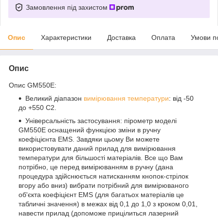
Замовлення під захистом
Опис
Характеристики
Доставка
Оплата
Умови п
Опис
Опис GM550E:
Великий діапазон
вимірювання температури
: від -50
до +550 С2.
Універсальність застосування: пірометр моделі
GM550E оснащений функцією зміни в ручну
коефіцієнта EMS. Завдяки цьому Ви можете
використовувати даний прилад для вимірювання
температури для більшості матеріалів. Все що Вам
потрібно, це перед вимірюванням в ручну (дана
процедура здійснюється натисканням кнопок-стрілок
вгору або вниз) вибрати потрібний для вимірюваного
об'єкта коефіцієнт EMS (для багатьох матеріалів це
табличні значення) в межах від 0,1 до 1,0 з кроком 0,01,
навести прилад (допоможе прицілиться лазерний