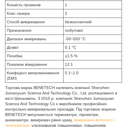
Кількість променів
1
Клас лазера
2
Спосіб вимірювання
безконтактний
Призначення
побутової
Діапазон вимірювань
-50~550 °C
Дозвіл
0.1 °C
Похибка
±1.5 %
Показник візирування
12:1
Коефіцієнт випромінювання
0.1~1.0
(EMS
Торгова марка BENETECH належить компанії Shenzhen
Jumaoyuan Science And Technology Co., Ltd, розташованої в
місті Шеньчжень. З 2010 р. компанія Shenzhen Jumaoyuan
Science And Technology Co є виробником професійних
контрольно-вимірювальних приладів. Під торговою маркою
BENETECH випускаються термометри, пірометри,
анемометри, вимірювач рівня шуму,
вимірювачі вологості і
температури
, ультразвукові товщиноміри, товщиномір