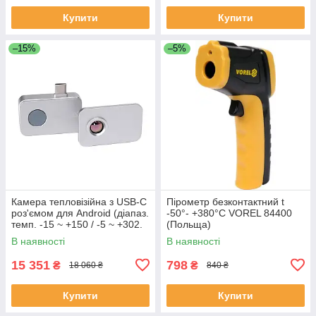
Купити
Купити
–15%
–5%
Камера тепловізійна з USB-C
Пірометр безконтактний t
роз'ємом для Android (діапаз.
-50°- +380°С VOREL 84400
темп. -15 ~ +150 / -5 ~ +302.
(Польща)
150-550 / 302-1022 ˚C/˚F)
В наявності
В наявності
Yato YT-72931
15 351
798
₴
₴
18 060 ₴
840 ₴
Купити
Купити