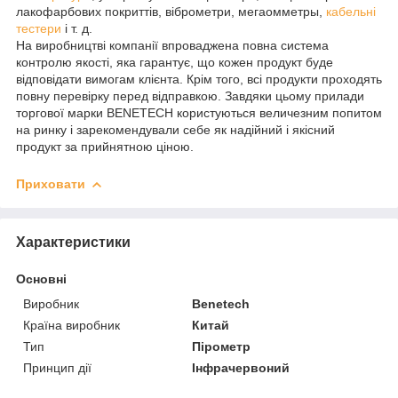
лакофарбових покриттів, віброметри, мегаомметры,
кабельні
тестери
і т. д.
На виробництві компанії впроваджена повна система
контролю якості, яка гарантує, що кожен продукт буде
відповідати вимогам клієнта. Крім того, всі продукти проходять
повну перевірку перед відправкою. Завдяки цьому прилади
торгової марки BENETECH користуються величезним попитом
на ринку і зарекомендували себе як надійний і якісний
продукт за прийнятною ціною.
Приховати
Характеристики
Основні
Виробник
Benetech
Країна виробник
Китай
Тип
Пірометр
Принцип дії
Інфрачервоний