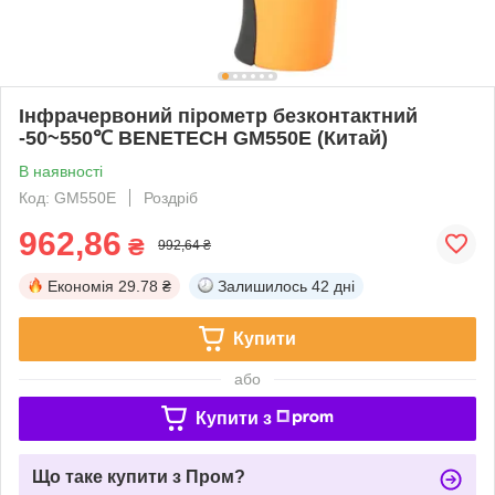
Інфрачервоний пірометр безконтактний
-50~550℃ BENETECH GM550E (Китай)
В наявності
Код: GM550E
Роздріб
962,86
₴
992,64 ₴
Економія
29.78 ₴
Залишилось
42 дні
Купити
або
Купити з
Що таке купити з Пром?