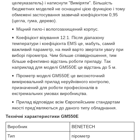
целеуказатель) і натиснути "Виміряти". Більшість
бюджетних моделей не оснащені цією функцією і тому
обмежені застосування зазвичай коефіцієнтом 0,95
(цегла, гума, дерево).
Міцний пило-і вологозахищений корпус.
Коефіцієнт візування 12:1. Після діапазону
температури і коефіцієнта EMS це, мабуть, самий
важливий параметр, на який варто звертати увагу при
виборі пірометра. Чим більше співвідношення, тим
більше ефективно відстань роботи приладу. Так
наприклад для моделі GM550E це відстань до 5 м.
Пірометр моделі GM550Е це високоточний
вимірювальний прилад неруйнівного контролю,
призначений для роботи професіоналів в
екстремальних умовах виробництва.
Прилад відповідає всім Європейським стандартам
якості пред'являються до даного типу обладнання.
Технічні характеристики GM550E
Виробник
BENETECH
Тип
пірометр