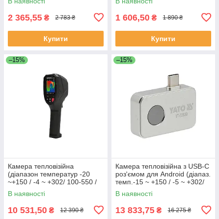
В наявності
В наявності
2 365,55
1 606,50
₴
₴
2 783 ₴
1 890 ₴
Купити
Купити
–15%
–15%
Камера тепловізійна
Камера тепловізійна з USB-C
(діапазон температур -20
роз'ємом для Android (діапаз.
~+150 / -4 ~ +302/ 100-550 /
темп.-15 ~ +150 / -5 ~ +302/
212-1022 ˚C/˚F) акум. Li-Ion
150-550 / 302-1022 ˚C/˚F)
В наявності
В наявності
3.7В /2АГод Yato YT-72920
Yato YT-72930
10 531,50
13 833,75
₴
₴
12 390 ₴
16 275 ₴