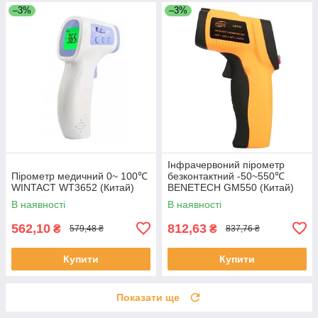
–3%
–3%
Інфрачервоний пірометр
Пірометр медичний 0~ 100℃
безконтактний -50~550℃
WINTACT WT3652 (Китай)
BENETECH GM550 (Китай)
В наявності
В наявності
562,10
812,63
₴
₴
579,48 ₴
837,76 ₴
Купити
Купити
Показати ще