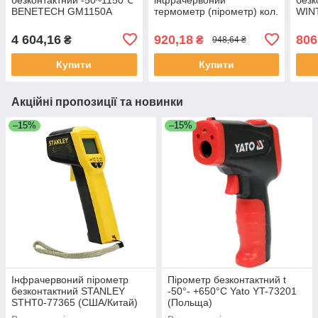
BENETECH GM1150A
термометр (пірометр) кол.
WIN
(Китай)
дисплей (-50-800℃) 12:1/
EMS=0,1-1 WINTACT
4 604,16
920,18
806
₴
₴
948,64 ₴
WT327C (Китай)
Купити
Купити
Акційні пропозиції та новинки
–15%
–15%
Інфрачервоний пірометр
Пірометр безконтактний t
безконтактний STANLEY
-50°- +650°С Yato YT-73201
STHT0-77365 (США/Китай)
(Польща)