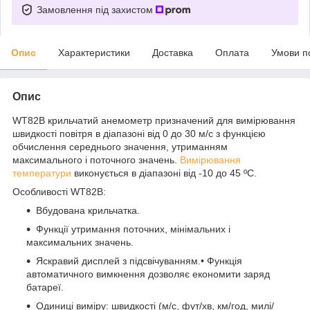
Замовлення під захистом
Опис
Характеристики
Доставка
Оплата
Умови п
Опис
WT82B крильчатий анемометр призначений для вимірювання
швидкості повітря в діапазоні від 0 до 30 м/с з функцією
обчислення середнього значення, утриманням
максимального і поточного значень.
Вимірювання
температури
виконується в діапазоні від -10 до 45 ºC.
Особливості WT82B:
Вбудована крильчатка.
Функції утримання поточних, мінімальних і
максимальних значень.
Яскравий дисплей з підсвічуванням.• Функція
автоматичного вимкнення дозволяє економити заряд
батареї.
Одиниці виміру: швидкості (м/с, фут/хв, км/год, милі/