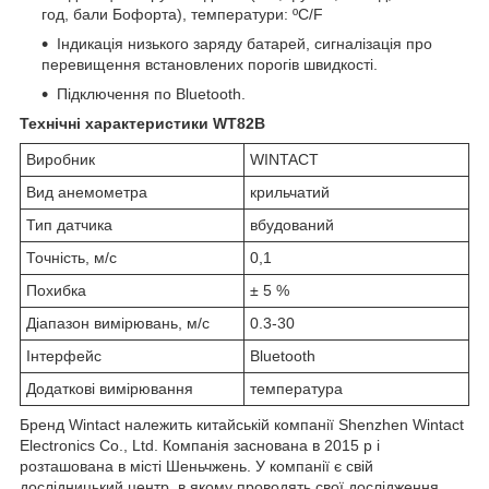
год, бали Бофорта), температури: ºC/F
Індикація низького заряду батарей, сигналізація про
перевищення встановлених порогів швидкості.
Підключення по Bluetooth.
Технічні характеристики WT82B
Виробник
WINTACT
Вид анемометра
крильчатий
Тип датчика
вбудований
Точність, м/с
0,1
Похибка
± 5 %
Діапазон вимірювань, м/с
0.3-30
Інтерфейс
Bluetooth
Додаткові вимірювання
температура
Бренд Wintact належить китайській компанії Shenzhen Wintact
Electronics Co., Ltd. Компанія заснована в 2015 р і
розташована в місті Шеньчжень. У компанії є свій
дослідницький центр, в якому проводять свої дослідження