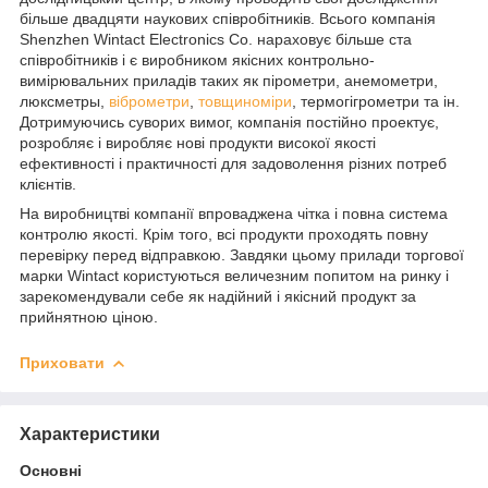
більше двадцяти наукових співробітників. Всього компанія
Shenzhen Wintact Electronics Co. нараховує більше ста
співробітників і є виробником якісних контрольно-
вимірювальних приладів таких як пірометри, анемометри,
люксметры,
віброметри
,
товщиноміри
, термогігрометри та ін.
Дотримуючись суворих вимог, компанія постійно проектує,
розробляє і виробляє нові продукти високої якості
ефективності і практичності для задоволення різних потреб
клієнтів.
На виробництві компанії впроваджена чітка і повна система
контролю якості. Крім того, всі продукти проходять повну
перевірку перед відправкою. Завдяки цьому прилади торгової
марки Wintact користуються величезним попитом на ринку і
зарекомендували себе як надійний і якісний продукт за
прийнятною ціною.
Приховати
Характеристики
Основні