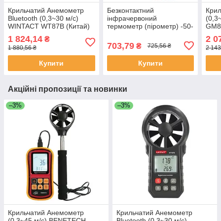
Крильчатий Анемометр
Безконтактний
Кри
Bluetooth (0,3~30 м/с)
інфрачервоний
(0,3
WINTACT WT87B (Китай)
термометр (пірометр) -50-
GM89
600℃/ 12:1/ EMS=0.1-1
1 824,14
2 0
₴
WINTACT WT326B (Китай)
703,79
₴
725,56 ₴
1 880,56 ₴
2 143
Купити
Купити
Акційні пропозиції та новинки
–3%
–3%
Крильчатий Анемометр
Крильчатий Анемометр
(0,3~45 м/с) BENETECH
Bluetooth (0,3~30 м/с)