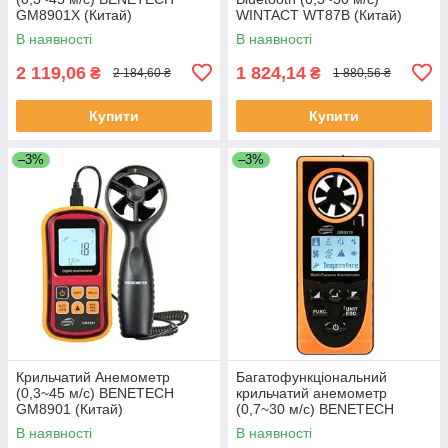
GM8901X (Китай)
WINTACT WT87B (Китай)
В наявності
В наявності
2 119,06
1 824,14
₴
₴
2 184,60 ₴
1 880,56 ₴
Купити
Купити
–3%
–3%
Крильчатий Анемометр
Багатофункціональний
(0,3~45 м/с) BENETECH
крильчатий анемометр
GM8901 (Китай)
(0,7~30 м/с) BENETECH
GM8910 (Китай)
В наявності
В наявності