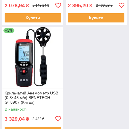
2 078,94
2 395,20
₴
₴
2 143,24 ₴
2 469,28 ₴
Купити
Купити
–3%
Крильчатий Анемометр USB
(0,3~45 м/с) BENETECH
GT8907 (Китай)
В наявності
3 329,04
₴
3 432 ₴