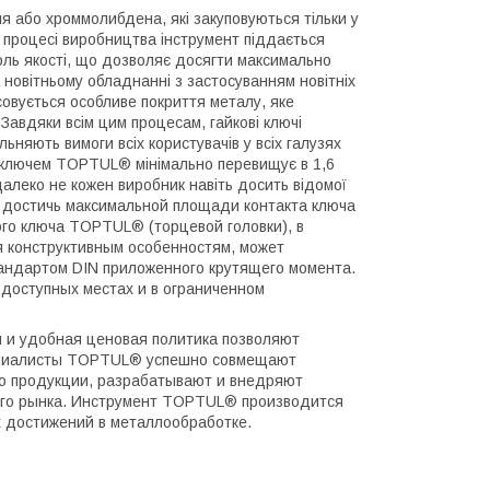
я або хроммолибдена, які закуповуються тільки у
В процесі виробництва інструмент піддається
роль якості, що дозволяє досягти максимально
 новітньому обладнанні з застосуванням новітніх
овується особливе покриття металу, яке
 Завдяки всім цим процесам, гайкові ключі
няють вимоги всіх користувачів у всіх галузях
м ключем TOPTUL® мінімально перевищує в 1,6
алеко не кожен виробник навіть досить відомої
 достичь максимальной площади контакта ключа
ного ключа TOPTUL® (торцевой головки), в
ря конструктивным особенностям, может
андартом DIN приложенного крутящего момента.
одоступных местах и в ограниченном
и и удобная ценовая политика позволяют
пециалисты TOPTUL® успешно совмещают
ию продукции, разрабатывают и внедряют
ого рынка. Инструмент TOPTUL® производится
 достижений в металлообработке.