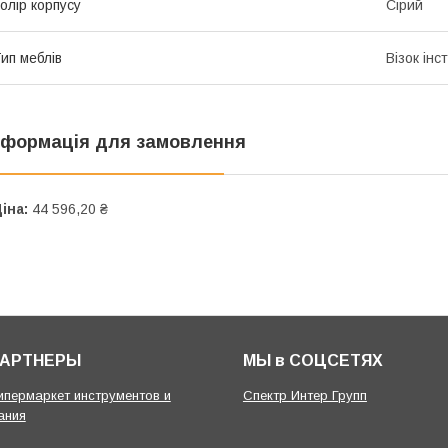
олір корпусу
Сірий
ип меблів
Візок ін
нформація для замовлення
іна:
44 596,20 ₴
ПАРТНЕРЫ
МЫ в СОЦСЕТЯХ
гипермаркет инструментов и
Спектр Интер Групп
ания