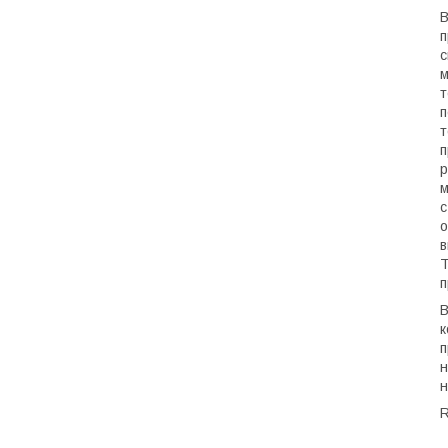
В
п
с
м
т
п
т
п
р
м
с
о
в
Т
п
В
к
п
н
н
R