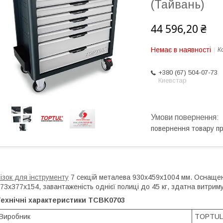
(Тайвань)
44 596,20 ₴
Немає в наявності
К
+380 (67) 504-07-73
Киевстар
повернення товару п
ізок для інструменту
7 секцій металева 930x459x1004 мм. Оснаще
73x377x154, завантаженість однієї полиці до 45 кг, здатна витрим
Технічні характеристики TCBK0703
Виробник
TOPTUL