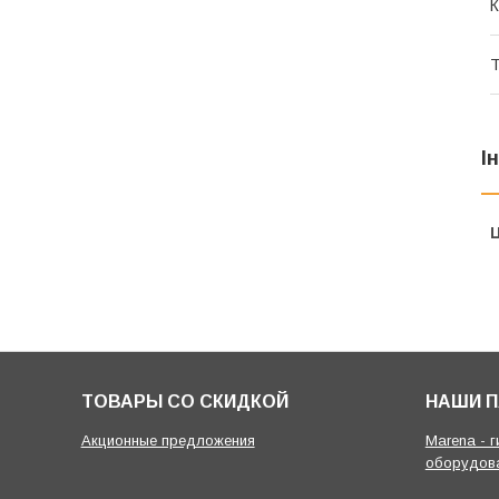
К
Т
І
Ц
ТОВАРЫ СО СКИДКОЙ
НАШИ 
Акционные предложения
Marena - 
оборудов