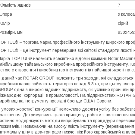
Кількість ящиків
7
Опора
з колес
Колір
сірий
Розміри, мм
930x459
OPTUL® – торгова марка професійного інструменту широкого про
OPTUL® – це інструмент перевершив всі світові стандарти якості 
арка TOPTUL® належить всесвітньо відомій компанії Rotar Machiner
айбільшому тайваньського виробника професійного інструменту. Ко
етою є створення і виробництво інструментів найвищої якості на с
 даний час ROTAR GROUP належить три заводи, які складаються біл
иробничі площі займають територію понад 8,3 га, при цьому площ
ROUP одна з широко відомих підприємств, які успішно пройшли пр
іжнародної корпорації в промисловості. На підприємствах ROTAR 
иробництва інструменту провідні бренди США і Європи.
 умовах жорсткої конкуренції неможливо досягти успіху без забезпе
оліпшення. Дотримуючись цього принципу, роботи з поліпшення я
остійно модернізують методи випробувань та процедури перевірки я
поживачів. Незважаючи на високу якість інструменту (перевищення в
птимальну ціну в два-три рази нижче, ніж його європейський аналог