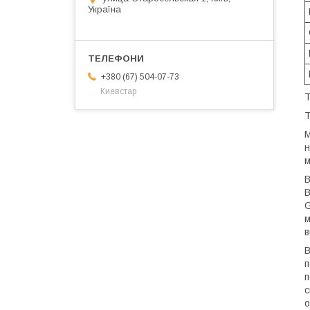
Україна
+380 (67) 504-07-73
Киевстар
T
T
М
н
м
В
В
G
м
в
В
п
п
с
о