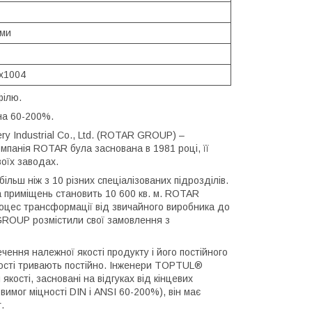
ами
x1004
філю.
на 60-200%.
y Industrial Co., Ltd. (ROTAR GROUP) –
мпанія ROTAR була заснована в 1981 році, її
воїх заводах.
ьш ніж з 10 різних спеціалізованих підрозділів.
а приміщень становить 10 600 кв. м. ROTAR
оцес трансформації від звичайного виробника до
GROUP розмістили свої замовлення з
чення належної якості продукту і його постійного
кості тривають постійно. Інженери TOPTUL®
кості, засновані на відгуках від кінцевих
имог міцності DIN і ANSI 60-200%), він має
.