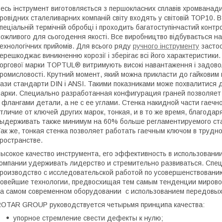
есь інструмент виготовляється з першокласних сплавів хромванади
ровідних сталеливарних компаній світу входять у світовій ТОР10. 
пеціальній термічній обробці і проходить багатоступінчастий конт
ожливого для сьогодення якості. Все виробництво відбувається на
ехнологічних прийомів. Для всього ряду
ручного інструменту
застос
ерешкоджає виникненню корозії і зберігає всі його характеристики.
оргової марки TOPTUL® витримують високі навантаження і задоволь
ромисловості. Крутний момент, який можна прикласти до гайкови
ази стандарти DIN і ANSI. Такими показниками може похвалитися д
арки. Специально разработанная конфигурация граней позволяет
 флангами детали, а не с ее углами. Стенка накидной части гаеч
тличие от ключей других марок, тонкая, и в то же время, благода
ыдерживать также минимум на 60% больше регламентируемого ст
ак же, тонкая стенка позволяет работать гаечным ключом в трудн
ространстве.
ысокое качество инструмента, его эффективность в использовани
омпании удерживать лидерство и стремительно развиваться. С
роизводство с исследовательской работой по усовершенствован
овейшие технологии, предвосхищая тем самым тенденции миров
а самом современном оборудовании с использованием передовых
OTAR GROUP руководствуется четырьмя принципа качества:
упорное стремление свести дефекты к нулю;