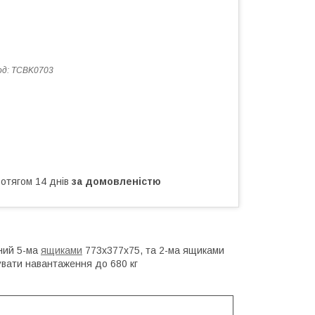
од:
TCBK0703
ротягом 14 днів
за домовленістю
ний 5-ма
ящиками
773x377x75, та 2-ма ящиками
увати навантаження до 680 кг