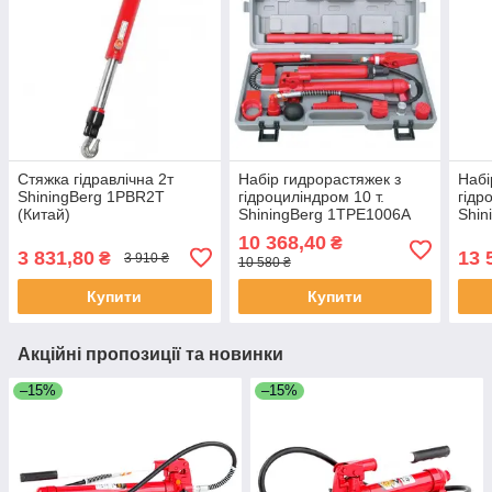
Стяжка гідравлічна 2т
Набір гидрорастяжек з
Набі
ShiningBerg 1PBR2T
гідроциліндром 10 т.
гідр
(Китай)
ShiningBerg 1TPE1006A
Shin
(Китай)
(Кит
10 368,40
₴
3 831,80
13 
₴
3 910 ₴
10 580 ₴
Купити
Купити
Акційні пропозиції та новинки
–15%
–15%