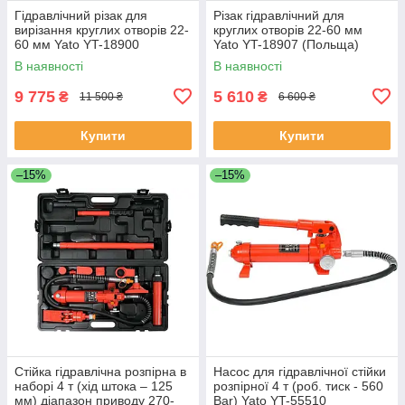
Гідравлічний різак для
Різак гідравлічний для
вирізання круглих отворів 22-
круглих отворів 22-60 мм
60 мм Yato YT-18900
Yato YT-18907 (Польща)
(Польща)
В наявності
В наявності
9 775
5 610
₴
₴
11 500 ₴
6 600 ₴
Купити
Купити
–15%
–15%
Стійка гідравлічна розпірна в
Насос для гідравлічної стійки
наборі 4 т (хід штока – 125
розпірної 4 т (роб. тиск - 560
мм) діапазон приводу 270-
Bar) Yato YT-55510