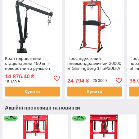
Кран гідравлічний
Прес підлоговий
Прес
стаціонарний 450 кг T-
пневмогідравлічний 20000
гідр
поворотний з ручкою і
кг ShiningBerg 1TSP20B-A
Shin
лебідкою ShiningBerg
(Китай)
(Кит
14 876,40
₴
1TS1002 (Китай)
24 794
36 
₴
25 300 ₴
15 180 ₴
Купити
Купити
Акційні пропозиції та новинки
–15%
–15%