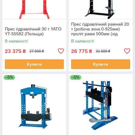
Прес гідравлічний рамний 20
Прес гідравлічний 30 т YATO
т (робоча зона 0-925мм)
YT-55582 (Польща)
проліт рами 500мм (хід
штока 150мм) Yato YT-55584
В наявності
В наявності
23 375
26 775
₴
₴
27 500 ₴
31 500 ₴
Купити
Купити
–5%
–5%