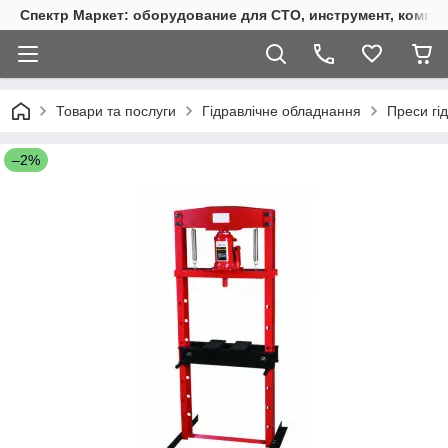
Спектр Маркет: оборудование для СТО, инструмент, компр
Товари та послуги
Гідравлічне обладнання
Преси гід
–2%