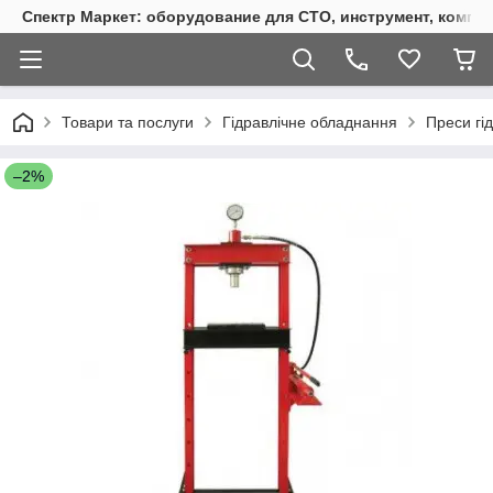
Спектр Маркет: оборудование для СТО, инструмент, компр
Товари та послуги
Гідравлічне обладнання
Преси гід
–2%