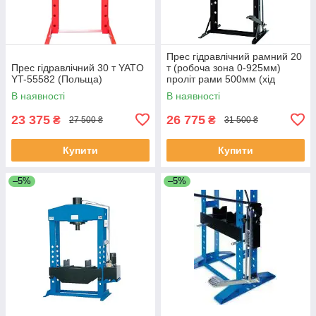
Прес гідравлічний рамний 20
Прес гідравлічний 30 т YATO
т (робоча зона 0-925мм)
YT-55582 (Польща)
проліт рами 500мм (хід
штока 150мм) Yato YT-55584
В наявності
В наявності
23 375
26 775
₴
₴
27 500 ₴
31 500 ₴
Купити
Купити
–5%
–5%