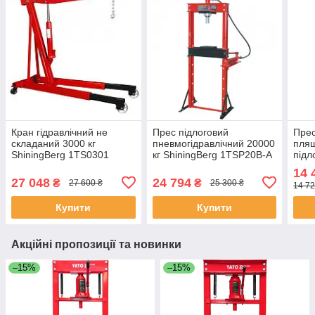
Кран гідравлічний не
Прес підлоговий
Прес
складаний 3000 кг
пневмогідравлічний 20000
пляш
ShiningBerg 1TS0301
кг ShiningBerg 1TSP20B-A
підл
(Китай)
(Китай)
Shin
14 
(Кит
27 048
24 794
₴
₴
27 600 ₴
25 300 ₴
14 72
Купити
Купити
Акційні пропозиції та новинки
–15%
–15%