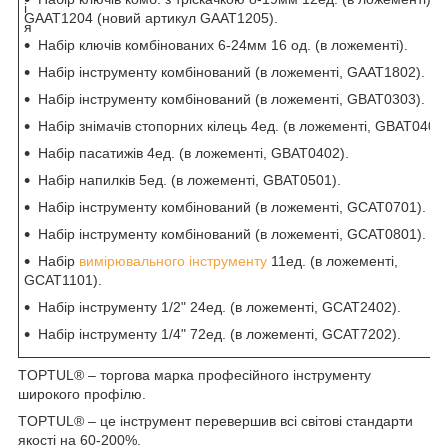
і
GAAT1204 (новий артикул GAAT1205).
я
Набір ключів комбінованих 6-24мм 16 од. (в ложементі).
Набір інструменту комбінований (в ложементі, GAAT1802).
Набір інструменту комбінований (в ложементі, GBAT0303).
Набір знімачів стопорних кілець 4ед. (в ложементі, GBAT0401)
Набір пасатижів 4ед. (в ложементі, GBAT0402).
Набір напилків 5ед. (в ложементі, GBAT0501).
Набір інструменту комбінований (в ложементі, GCAT0701).
Набір інструменту комбінований (в ложементі, GCAT0801).
Набір
вимірювального інструменту
11ед. (в ложементі,
GCAT1101).
Набір інструменту 1/2" 24ед. (в ложементі, GCAT2402).
Набір інструменту 1/4" 72ед. (в ложементі, GCAT7202).
TOPTUL® – торгова марка професійного інструменту
широкого профілю.
TOPTUL® – це інструмент перевершив всі світові стандарти
якості на 60-200%.