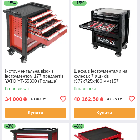
–15%
–15%
Інструментальна візок з
Шафа з інструментами на
інструментом 177 предметів
колесах 7 ящиків
YATO YT-55300 (Польща)
(977x725x480 мм)157
елементів Yato YT-55308
В наявності
В наявності
(Польща)
34 000
40 162,50
₴
₴
40 000 ₴
47 250 ₴
Купити
Купити
–3%
–3%