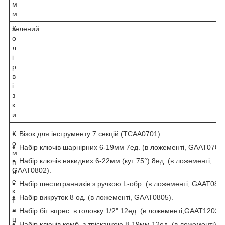
м
м
К
зелений
о
л
і
р
в
і
з
к
и
К
Візок для інструменту 7 секцій (TCAA0701).
о
Набір ключів шарнірних 6-19мм 7ед. (в ложементі, GAAT0702)
м
Набір ключів накидних 6-22мм (кут 75°) 8ед. (в ложементі,
п
GAAT0802).
л
е
Набір шестигранників з ручкою L-обр. (в ложементі, GAAT0811
к
Набір викруток 8 од. (в ложементі, GAAT0805).
т
а
Набір біт впрес. в головку 1/2" 12ед. (в ложементі,GAAT1202 )
ц
Набір ключів комб. з тріскачкою 8-19мм 12ед. (в ложементі)