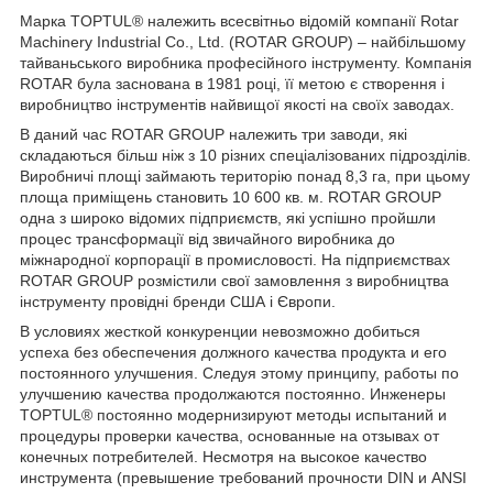
Марка TOPTUL® належить всесвітньо відомій компанії Rotar
Machinery Industrial Co., Ltd. (ROTAR GROUP) – найбільшому
тайваньського виробника професійного інструменту. Компанія
ROTAR була заснована в 1981 році, її метою є створення і
виробництво інструментів найвищої якості на своїх заводах.
В даний час ROTAR GROUP належить три заводи, які
складаються більш ніж з 10 різних спеціалізованих підрозділів.
Виробничі площі займають територію понад 8,3 га, при цьому
площа приміщень становить 10 600 кв. м. ROTAR GROUP
одна з широко відомих підприємств, які успішно пройшли
процес трансформації від звичайного виробника до
міжнародної корпорації в промисловості. На підприємствах
ROTAR GROUP розмістили свої замовлення з виробництва
інструменту провідні бренди США і Європи.
В условиях жесткой конкуренции невозможно добиться
успеха без обеспечения должного качества продукта и его
постоянного улучшения. Следуя этому принципу, работы по
улучшению качества продолжаются постоянно. Инженеры
TOPTUL® постоянно модернизируют методы испытаний и
процедуры проверки качества, основанные на отзывах от
конечных потребителей. Несмотря на высокое качество
инструмента (превышение требований прочности DIN и ANSI