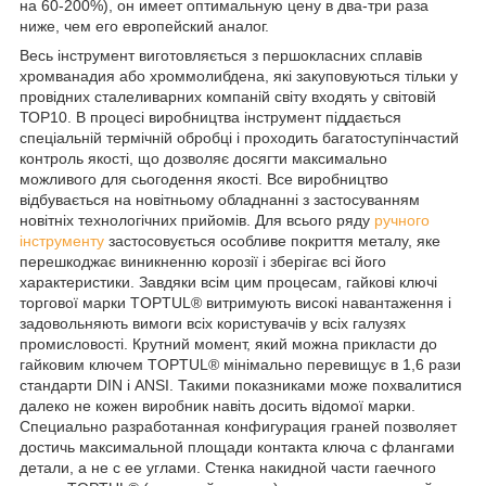
на 60-200%), он имеет оптимальную цену в два-три раза
ниже, чем его европейский аналог.
Весь інструмент виготовляється з першокласних сплавів
хромванадия або хроммолибдена, які закуповуються тільки у
провідних сталеливарних компаній світу входять у світовій
ТОР10. В процесі виробництва інструмент піддається
спеціальній термічній обробці і проходить багатоступінчастий
контроль якості, що дозволяє досягти максимально
можливого для сьогодення якості. Все виробництво
відбувається на новітньому обладнанні з застосуванням
новітніх технологічних прийомів. Для всього ряду
ручного
інструменту
застосовується особливе покриття металу, яке
перешкоджає виникненню корозії і зберігає всі його
характеристики. Завдяки всім цим процесам, гайкові ключі
торгової марки TOPTUL® витримують високі навантаження і
задовольняють вимоги всіх користувачів у всіх галузях
промисловості. Крутний момент, який можна прикласти до
гайковим ключем TOPTUL® мінімально перевищує в 1,6 рази
стандарти DIN і ANSI. Такими показниками може похвалитися
далеко не кожен виробник навіть досить відомої марки.
Специально разработанная конфигурация граней позволяет
достичь максимальной площади контакта ключа с флангами
детали, а не с ее углами. Стенка накидной части гаечного