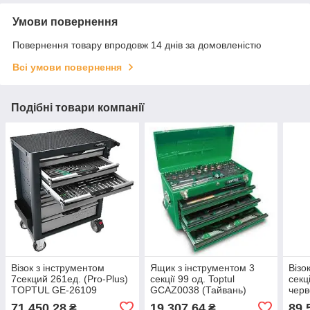
Умови повернення
Повернення товару впродовж 14 днів за домовленістю
Всі умови повернення
Подібні товари компанії
Візок з інструментом
Ящик з інструментом 3
Візо
7секций 261ед. (Pro-Plus)
секції 99 од. Toptul
секц
TOPTUL GE-26109
GCAZ0038 (Тайвань)
чер
(Тайвань)
GCA
71 450,28
19 307,64
89 
₴
₴