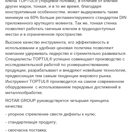
ключа TOPTUL® (торцевой головки), в отличие от ключей
других марок, тонкая, и в то же время, благодаря
конструктивным особенностям, может выдерживать также
минимум на 60% больше регламентируемого стандартом DIN
приложенного крутящего момента. Так же, тонкая стенка
позволяет работать гаечным ключом в труднодоступных
местах и в ограниченном пространстве.
Высокое качество инструмента, его эффективность в
использовании и удобная ценовая политика позволяют
компании удерживать лидерство и стремительно развиваться.
Специалисты TOPTUL® успешно совмещают производство с
исследовательской работой по усовершенствованию
продукции, разрабатывают и внедряют новейшие технологии,
предвосхищая тем самым тенденции мирового рынка.
Инструмент TOPTUL® производится на самом современном
оборудовании с использованием передовых достижений в
металлообработке.
ROTAR GROUP руководствуется четырьмя принципа
качества:
- упорное стремление свести дефекты к нулю;
- стандартизація продукту;
- своєчасна поставка;