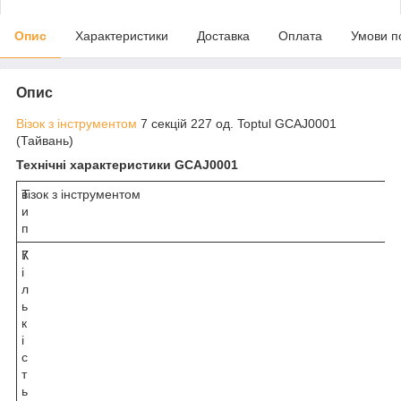
Опис
Характеристики
Доставка
Оплата
Умови п
Опис
Візок з інструментом
7 секцій 227 од. Toptul GCAJ0001
(Тайвань)
Технічні характеристики GCAJ0001
Т
візок з інструментом
и
п
К
7
і
л
ь
к
і
с
т
ь