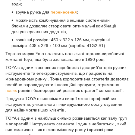
води;
зручна ручка для
перенесення
;
можливість комбінування з іншими системними
блоками дозволяє створювати оптимальні комбінації
для універсальних додатків;
зовнішні розміри: 450 x 322 x 126 мм, внутрішні
розміри: 408 x 226 x 100 мм (коробка 41G2 S1).
Торгова марка Yato належить польської торгово-виробничої
компанії Toya, яка була заснована ще в 1990 році.
TOYA є одним з основних виробників і дистриб'юторів ручних
інструментів та електроінструментів, що працюють на
міжнародному ринку . Точна корпоративна стратегія дозволяє
постійно впроваджувати інноваційні продукти, отримання
нових
ринків і безперервний розвиток стратегії сегментації .
Продукти TOYA є синонімами вищої якості професійних
інструментів, унікального і індивідуального обслуговування
для найвимогливіших клієнтів .
TOYA є одним з найбільш сильно розвиваються капіталу груп
в апаратній і інструменту сегмента і один з небагатьох , який
систематично – як в економічному росту і кризові роки –