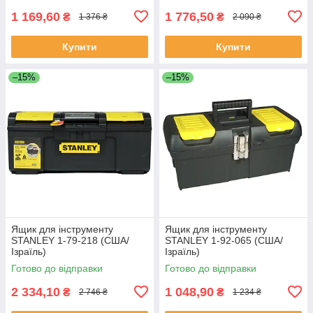
1 169,60
1 776,50
₴
₴
1 376 ₴
2 090 ₴
Купити
Купити
–15%
–15%
Ящик для інструменту
Ящик для інструменту
STANLEY 1-79-218 (США/
STANLEY 1-92-065 (США/
Ізраїль)
Ізраїль)
Готово до відправки
Готово до відправки
2 334,10
1 048,90
₴
₴
2 746 ₴
1 234 ₴