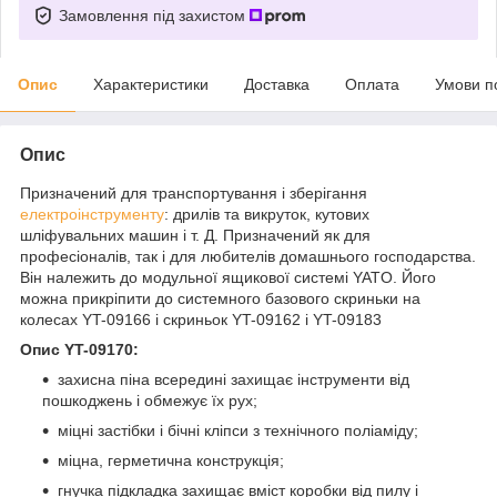
Замовлення під захистом
Опис
Характеристики
Доставка
Оплата
Умови п
Опис
Призначений для транспортування і зберігання
електроінструменту
: дрилів та викруток, кутових
шліфувальних машин і т. Д. Призначений як для
професіоналів, так і для любителів домашнього господарства.
Він належить до модульної ящикової системі YATO. Його
можна прикріпити до системного базового скриньки на
колесах YT-09166 і скриньок YT-09162 і YT-09183
Опис YT-09170:
захисна піна всередині захищає інструменти від
пошкоджень і обмежує їх рух;
міцні застібки і бічні кліпси з технічного поліаміду;
міцна, герметична конструкція;
гнучка підкладка захищає вміст коробки від пилу і