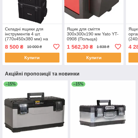
Складні ящики для
Ящик для сміття
Ящик
інструментів 4 шт.
300x300x190 мм Yato YT-
орга
(770х450х380 мм) на
0908 (Польща)
(240
колесах Yato YT-09174
для 
8 500
1 562,30
4 2
₴
₴
10 000 ₴
1 838 ₴
(Польща)
S12/
(По
Купити
Купити
Акційні пропозиції та новинки
–15%
–15%