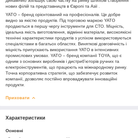
динамічно збільшує свою частку на ринку шляхом створення
нових філій та представництв в Європі та Азії .
YATO – бренд орієнтований на професіоналів. Це добре
видно за якістю продуктів. Під торговою маркою YATO
продаються в першу чергу інструменти для СТО. Міцність,
ідеальна якість виготовлення, відмінні матеріали, високоякісні
технічні характеристики продуктів з успіхом використовуються
спеціалістами в багатьох областях. Виняткові довговічність і
міцність припускають використання YATO в інтенсивних
промислових умовах. YATO – бренд компанії TOYA, що є
одним з основних виробників і дистриб'юторів ручних та
електроінструментів, що працюють на міжнародному ринку.
Точна корпоративна стратегія, що забезпечує розвиток
компанії, дозволяє постійно впроваджувати інноваційні
продукти.
Приховати
Характеристики
Основні