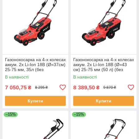
Газонокосарка на 4-х колесах
Газонокосарка на 4-х колесах
аккум. 2х Li-Ion 18В (Ø=37см)
аккум. 2х Li-Ion 18В (Ø=43
25-75 мм, 35л (без
см) 25-75 мм (50 л) (без
акумулятора і зарядного
аккум і ЗП) Yato YT-85225
В наявності
В наявності
пристрою) Yato YT-85223
7 050,75
8 389,50
₴
₴
8 295 ₴
9 870 ₴
Купити
Купити
–15%
–15%