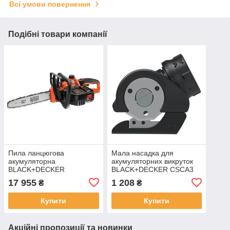
Всі умови повернення
Подібні товари компанії
Пила ланцюгова
Мала насадка для
акумуляторна
акумуляторних викруток
BLACK+DECKER
BLACK+DECKER CSCA3
GKC3630L25-QW (Китай)
(США/Китай)
17 955
1 208
₴
₴
Купити
Купити
Акційні пропозиції та новинки