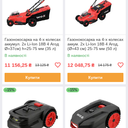
Газонокосарка на 4-х колесах
Газонокосарка на 4-х колесах
аккумул. 2х Li-Ion 18В 4 Агод
аккум. 2х Li-Ion 18В 4 Агод,
Ø=37см) h=25-75 мм (35 л)
(Ø=43 см) 25-75 мм (50 л)
Yato YT-85222
Yato YT-85224
В наявності
В наявності
11 156,25
12 048,75
₴
₴
13 125 ₴
14 175 ₴
Купити
Купити
–15%
–15%