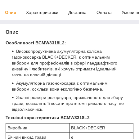
Опис
Характеристики
Доставка
Оплата
Умови п
Опис
Особливості BCMW3318L2:
Високопродуктивна акумуляторна колісна
газонокосарка BLACK+DECKER, є оптимальним
вибором для професіоналів в сфері ландшафтного
дизайну і любителів, які хочуть отримати ідеальний
газон на власній ділянці.
Акумуляторна газонокосарка є оптимальним
вибором, оскільки вона екологічно безпечна.
Значні розміри резервуара, призначеного для збору
трави, дозволять її косити протягом тривалого часу, не
відволікаючись.
Технічні характеристики BCMW3318L2
Виробник
BLACK+DECKER
Бічний викид трави
є