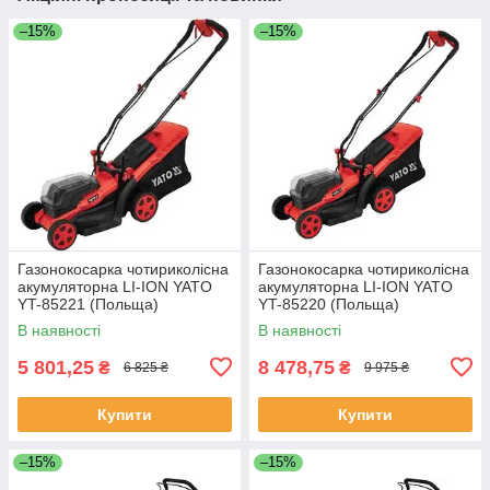
–15%
–15%
Газонокосарка чотириколісна
Газонокосарка чотириколісна
акумуляторна LI-ION YATO
акумуляторна LI-ION YATO
YT-85221 (Польща)
YT-85220 (Польща)
В наявності
В наявності
5 801,25
8 478,75
₴
₴
6 825 ₴
9 975 ₴
Купити
Купити
–15%
–15%