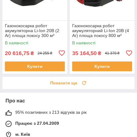
Газонокосарка робот
Газонокосарка робот
акумуляторна Li-Ion 20В (2
акумуляторний Li-Ion 20В (4
Аг) площа покосу 300 м²
Аг) площа покосу 800 м²
(ширина 16 см/ висота 20-50
(ширина 18 см/ висота 20-60
В наявності
В наявності
мм) Yato YT-852090
мм) Yato YT-852092
20 616,75
35 164,50
₴
₴
24 255 ₴
41 370 ₴
Купити
Купити
Показати ще
Про нас
95% позитивних з 213 відгуків за рік
Працює з 27.04.2009
м. Київ