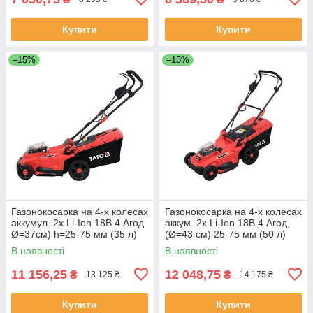
Купити
Купити
–15%
–15%
Газонокосарка на 4-х колесах
Газонокосарка на 4-х колесах
аккумул. 2х Li-Ion 18В 4 Агод
аккум. 2х Li-Ion 18В 4 Агод,
Ø=37см) h=25-75 мм (35 л)
(Ø=43 см) 25-75 мм (50 л)
Yato YT-85222
Yato YT-85224
В наявності
В наявності
11 156,25
12 048,75
₴
₴
13 125 ₴
14 175 ₴
Купити
Купити