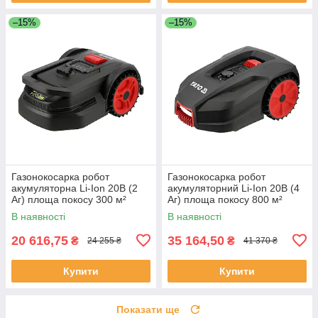
–15%
–15%
Газонокосарка робот
Газонокосарка робот
акумуляторна Li-Ion 20В (2
акумуляторний Li-Ion 20В (4
Аг) площа покосу 300 м²
Аг) площа покосу 800 м²
(ширина 16 см/ висота 20-50
(ширина 18 см/ висота 20-60
В наявності
В наявності
мм) Yato YT-852090
мм) Yato YT-852092
20 616,75
35 164,50
₴
₴
24 255 ₴
41 370 ₴
Купити
Купити
Показати ще