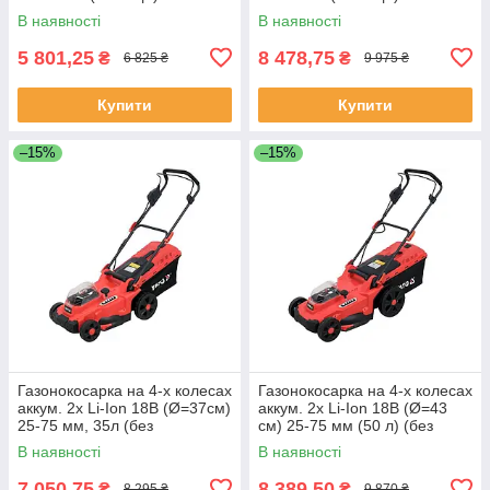
В наявності
В наявності
5 801,25
8 478,75
₴
₴
6 825 ₴
9 975 ₴
Купити
Купити
–15%
–15%
Газонокосарка на 4-х колесах
Газонокосарка на 4-х колесах
аккум. 2х Li-Ion 18В (Ø=37см)
аккум. 2х Li-Ion 18В (Ø=43
25-75 мм, 35л (без
см) 25-75 мм (50 л) (без
акумулятора і зарядного
аккум і ЗП) Yato YT-85225
В наявності
В наявності
пристрою) Yato YT-85223
7 050,75
8 389,50
₴
₴
8 295 ₴
9 870 ₴