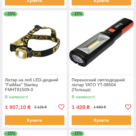
Купити
Купити
–15%
–15%
Ліхтар на лоб LED-діодний
Переносний світлодіодний
"FatMax" Stanley
ліхтар YATO YT-08504
FMHT81509-0
(Польща)
В наявності
В наявності
1 807,10
1 428
₴
₴
2 126 ₴
1 680 ₴
Купити
Купити
–15%
–15%