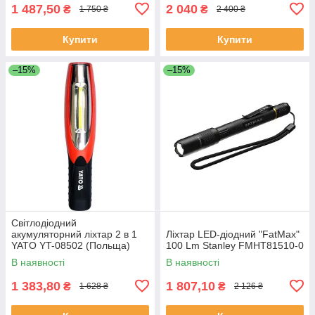
1 487,50
2 040
₴
₴
1 750 ₴
2 400 ₴
Купити
Купити
–15%
–15%
Світлодіодний
акумуляторний ліхтар 2 в 1
Ліхтар LED-діодний "FatMax"
YATO YT-08502 (Польща)
100 Lm Stanley FMHT81510-0
В наявності
В наявності
1 383,80
1 807,10
₴
₴
1 628 ₴
2 126 ₴