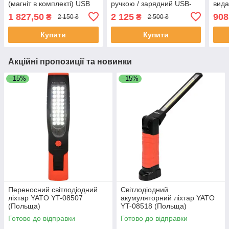
(магніт в комплекті) USB
ручкою / зарядний USB-
вида
зарядним Yato YT-085081
пристрій Yato YT-08579
YT-8
1 827,50
2 125
908
₴
₴
2 150 ₴
2 500 ₴
(Польща)
(Польща)
Купити
Купити
Акційні пропозиції та новинки
–15%
–15%
Переносний світлодіодний
Світлодіодний
ліхтар YATO YT-08507
акумуляторний ліхтар YATO
(Польща)
YT-08518 (Польща)
Готово до відправки
Готово до відправки