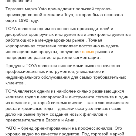
направления
Торговая марка Yato принадлежит польской торгово-
производственной компании Toya, которая была основана
еще в 1990 году.
TOYA является одним из основных производителей и
дистрибьюторов ручных инструментов и электроинструментов
работающих на международном рынке . Точная
корпоративная стратегия позволяет постоянно внедрять
инновационные продукты, получение
новых
рынков и
непрерывное развитие стратегии сегментации .
Продукты TOYA являются синонимами высшего качества
профессиональных инструментов, уникального и
индивидуального обслуживания для самых требовательных
клиентов .
TOYA является одним из наиболее сильно развивающихся
капитала групп в аппаратной и инструмента сегмента и один
из немногих , который систематически – как в экономическом
роста и кризисные годы – динамически увеличивает свою
долю на рынке путем создания новых филиалов и
представительств в Европе и Азии .
YATO – бренд ориентированный на профессионалов. Это
хорошо видно по качеству продуктов. Под торговой маркой