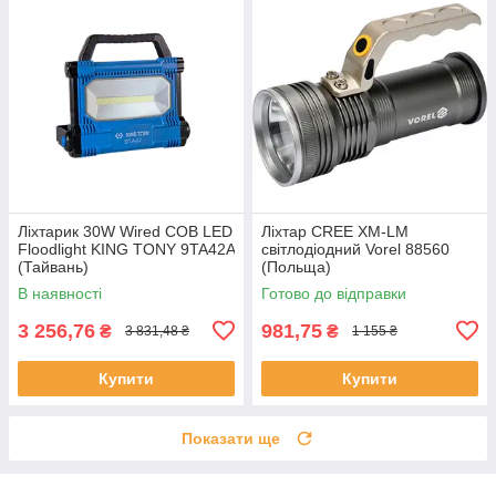
Ліхтарик 30W Wired COB LED
Ліхтар CREE XM-LM
Floodlight KING TONY 9TA42A
світлодіодний Vorel 88560
(Тайвань)
(Польща)
В наявності
Готово до відправки
3 256,76
981,75
₴
₴
3 831,48 ₴
1 155 ₴
Купити
Купити
Показати ще