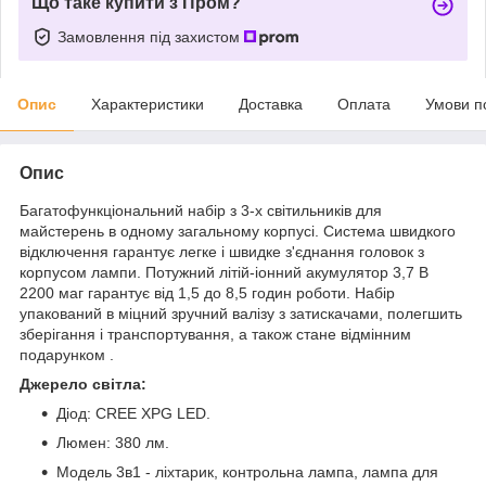
Що таке купити з Пром?
Замовлення під захистом
Опис
Характеристики
Доставка
Оплата
Умови п
Опис
Багатофункціональний набір з 3-х світильників для
майстерень в одному загальному корпусі. Система швидкого
відключення гарантує легке і швидке з'єднання головок з
корпусом лампи. Потужний літій-іонний акумулятор 3,7 В
2200 маг гарантує від 1,5 до 8,5 годин роботи. Набір
упакований в міцний зручний валізу з затискачами, полегшить
зберігання і транспортування, а також стане відмінним
подарунком .
Джерело світла:
Діод: CREE XPG LED.
Люмен: 380 лм.
Модель 3в1 - ліхтарик, контрольна лампа, лампа для