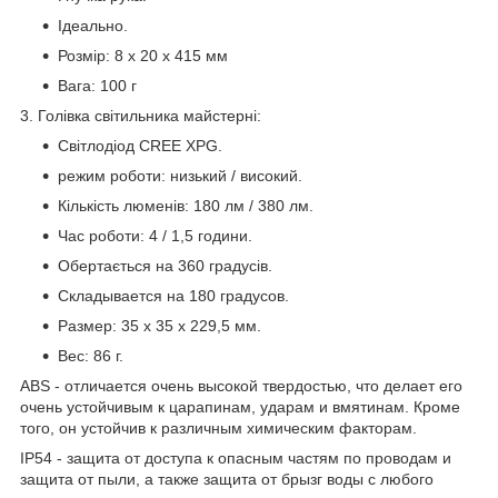
Ідеально.
Розмір: 8 х 20 х 415 мм
Вага: 100 г
3. Голівка світильника майстерні:
Світлодіод CREE XPG.
режим роботи: низький / високий.
Кількість люменів: 180 лм / 380 лм.
Час роботи: 4 / 1,5 години.
Обертається на 360 градусів.
Складывается на 180 градусов.
Размер: 35 х 35 х 229,5 мм.
Вес: 86 г.
ABS - отличается очень высокой твердостью, что делает его
очень устойчивым к царапинам, ударам и вмятинам. Кроме
того, он устойчив к различным химическим факторам.
IP54 - защита от доступа к опасным частям по проводам и
защита от пыли, а также защита от брызг воды с любого