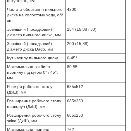
потужність, кВт
Частота обертання пильного
4200
диска на холостому ходу, об/
хв
Зовнішній (посадковий)
254 (15,88 і 30)
діаметр пильного диска, мм
Зовнішній (посадковий)
200 (15,88)
діаметр диска Dado, мм
Кут нахилу пильного диска
0-45°
Максимальна глибина
80 55
пропилу під кутом 0° і 45°,
мм
Розміри робочого столу
685х512
(ДхШ), мм
Розширення робочого столу
685х250
праворуч (ДхШ), мм
Розширення робочого столу
685х250
зліва (ДхШ), мм
Максимальна ширина
762