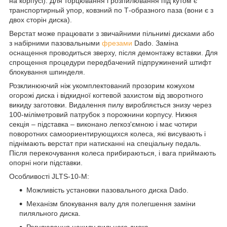
на корпусі). Для торцювання і розпилювання під кутом є
транспортирный упор, ковзний по Т-образного паза (вони є з
двох сторін диска).
Верстат може працювати з звичайними пільнимі дисками або
з набірними пазовальными
фрезами
Dado. Заміна
оснащення проводиться зверху, після демонтажу вставки. Для
спрощення процедури передбачений підпружинений штифт
блокування шпинделя.
Розклинюючий ніж укомплектований прозорим кожухом
огорожі диска і відкидної когтевой захистом від зворотного
викиду заготовки. Видалення пилу виробляється знизу через
100-міліметровий патрубок з порожнини корпусу. Нижня
секція – підставка – виконано легкоз'ємною і має чотири
поворотних самоориентирующихся колеса, які висувають і
піднімають верстат при натисканні на спеціальну педаль.
Після перекочування колеса прибираються, і вага приймають
опорні ноги підставки.
Особливості JLTS-10-M:
Можливість установки пазовального диска Dado.
Механізм блокування валу для полегшення заміни
пиляльного диска.
Регулювання нахилу пильного диска.