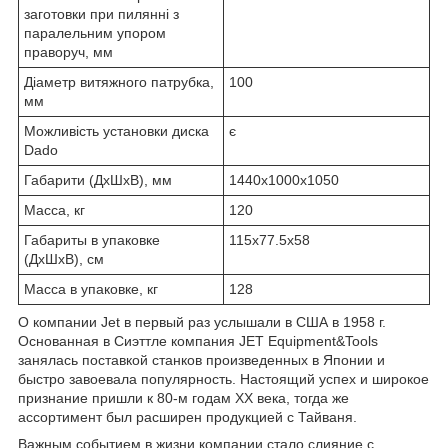
заготовки при пилянні з
паралельним упором
праворуч, мм
Діаметр витяжного патрубка,
100
мм
Можливість установки диска
є
Dado
Габарити (ДхШхВ), мм
1440х1000х1050
Масса, кг
120
Габариты в упаковке
115х77.5х58
(ДхШхВ), см
Масса в упаковке, кг
128
О компании Jet в первый раз услышали в США в 1958 г.
Основанная в Сиэттле компания JET Equipment&Tools
занялась поставкой станков произведенных в Японии и
быстро завоевала популярность. Настоящий успех и широкое
признание пришли к 80-м годам ХХ века, тогда же
ассортимент был расширен продукцией с Тайваня.
Важным событием в жизни компании стало слияние с