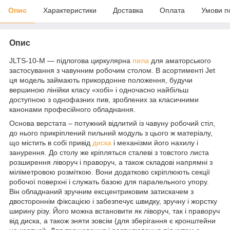
Опис
Характеристики
Доставка
Оплата
Умови п
Опис
JLTS-10-M — підлогова циркулярна
пила
для аматорського
застосування з чавунним робочим столом. В асортименті Jet
ця модель займають прикордонне положення, будучи
вершиною лінійки класу «хобі» і одночасно найбільш
доступною з однофазних пив, зроблених за класичними
канонами професійного обладнання.
Основа верстата – потужний відлитий із чавуну робочий стіл,
до нього прикріплений пильний модуль з цього ж матеріалу,
що містить в собі привід
диска
і механізми його нахилу і
занурення. До столу же кріпляться сталеві з товстого листа
розширення ліворуч і праворуч, а також складові напрямні з
міліметровою розміткою. Вони додатково скріплюють секції
робочої поверхні і служать базою для паралельного упору.
Він обладнаний зручним ексцентриковим затискачем з
двостороннім фіксацією і забезпечує швидку, зручну і жорстку
ширину різу. Його можна встановити як ліворуч, так і праворуч
від диска, а також зняти зовсім (для зберігання є кронштейни