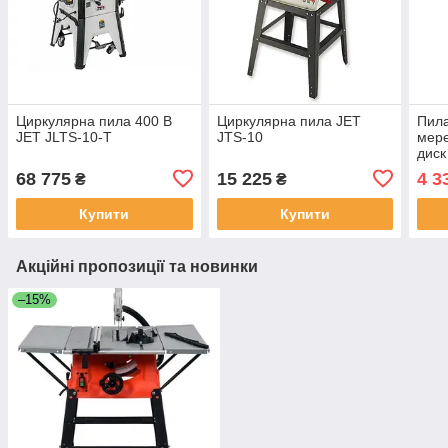
Циркулярна пила 400 В
Циркулярна пила JET
Пила
JET JLTS-10-T
JTS-10
мере
диск
45°)
68 775
15 225
4 3
₴
₴
мм Y
Купити
Купити
Акційні пропозиції та новинки
–15%