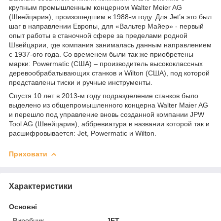
крупным промышленным концерном Walter Meier AG
(Швейцария), произошедшим в 1988-м году. Для Jet’а это был
шаг в направлении Европы, для «Вальтер Майер» - первый
опыт работы в станочной сфере за пределами родной
Швейцарии, где компания занималась данным направлением
с 1937-ого года. Со временем были так же приобретены
марки: Powermatic (США) – производитель высококлассных
деревообрабатывающих станков и Wilton (США), под которой
представлены тиски и ручные инструменты.
Спустя 10 лет в 2013-м году подразделение станков было
выделено из общепромышленного концерна Walter Maier AG
и перешло под управление вновь созданной компании JPW
Tool AG (Швейцария), аббревиатура в названии которой так и
расшифровывается: Jet, Powermatic и Wilton.
Приховати
Характеристики
Основні
Виробник
JET