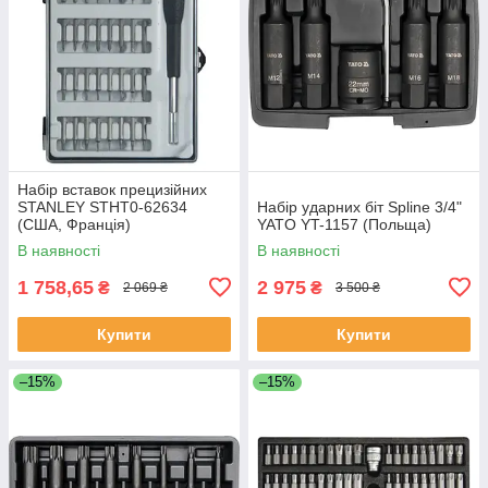
Набір вставок прецизійних
STANLEY STHT0-62634
Набір ударних біт Spline 3/4"
(США, Франція)
YATO YT-1157 (Польща)
В наявності
В наявності
1 758,65
2 975
₴
₴
2 069 ₴
3 500 ₴
Купити
Купити
–15%
–15%