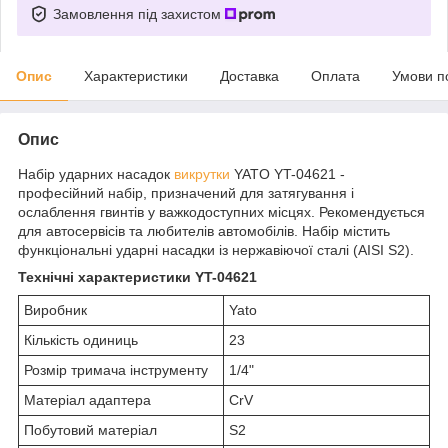
Замовлення під захистом
Опис
Характеристики
Доставка
Оплата
Умови п
Опис
Набір ударних насадок
викрутки
YATO YT-04621 -
професійний набір, призначений для затягування і
ослаблення гвинтів у важкодоступних місцях. Рекомендується
для автосервісів та любителів автомобілів. Набір містить
функціональні ударні насадки із нержавіючої сталі (AISI S2).
Технічні характеристики YT-04621
Виробник
Yato
Кількість одиниць
23
Розмір тримача інструменту
1/4"
Матеріал адаптера
CrV
Побутовий матеріал
S2