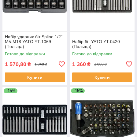
Набір ударних біт Spline 1/2"
М5-М18 YATO YT-1069
Набір біт YATO YT-0420
(Польща)
(Польща)
Готово до відправки
Готово до відправки
1 570,80
1 360
₴
₴
1 848 ₴
1 600 ₴
Купити
Купити
–15%
–15%