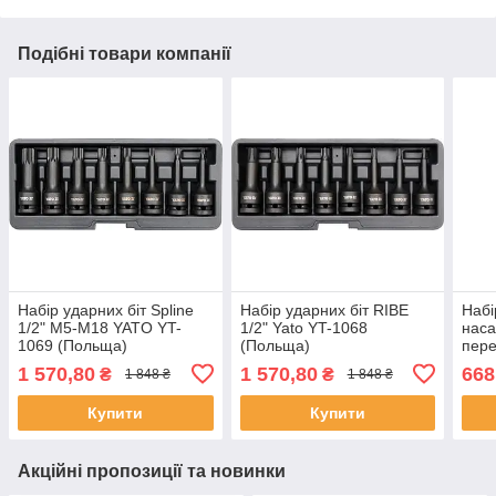
Подібні товари компанії
Набір ударних біт Spline
Набір ударних біт RIBE
Набі
1/2" М5-М18 YATO YT-
1/2" Yato YT-1068
наса
1069 (Польща)
(Польща)
пере
Yato
1 570,80
1 570,80
668
₴
₴
1 848 ₴
1 848 ₴
Купити
Купити
Акційні пропозиції та новинки