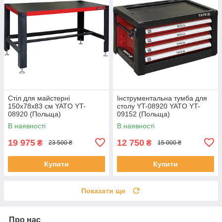
Стіл для майстерні
Інструментальна тумба для
150х78х83 см YATO YT-
столу YT-08920 YATO YT-
08920 (Польща)
09152 (Польща)
В наявності
В наявності
19 975
12 750
₴
₴
23 500 ₴
15 000 ₴
Купити
Купити
Показати ще
Про нас