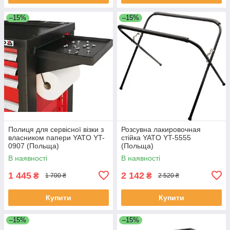
–15%
–15%
Полиця для сервісної візки з
Розсувна лакировочная
власником папери YATO YT-
стійка YATO YT-5555
0907 (Польща)
(Польща)
В наявності
В наявності
1 445
2 142
₴
₴
1 700 ₴
2 520 ₴
Купити
Купити
–15%
–15%