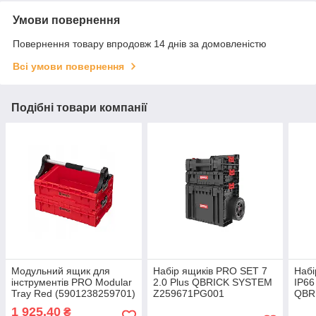
Умови повернення
Повернення товару впродовж 14 днів за домовленістю
Всі умови повернення
Подібні товари компанії
Модульний ящик для
Набір ящиків PRO SET 7
Набі
інструментів PRO Modular
2.0 Plus QBRICK SYSTEM
IP66
Tray Red (5901238259701)
Z259671PG001
QBR
Qbrick System
Z25
1 925,40
₴
Z259701PG001