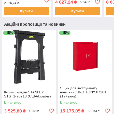
4 827,24
8 6
₴
5 247 ₴
2 026,74 ₴
Купити
Купити
Акційні пропозиції та новинки
–15%
–15%
Ящик для інструменту
Козли складні STANLEY
навісний KING TONY 87201
STST1-70713 (США/Ізраїль)
(Тайвань)
В наявності
В наявності
3 525,80
15 175,05
₴
₴
4 148 ₴
17 853 ₴