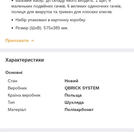
Базовий набір, до складу якого входить: 1 щит, 6
маленьких подвійних гачків, 6 великих одиночних гачків,
полиця для викруток та тримач для плоских ключів.
Набір упаковані в картонну коробку.
Розмір (ШхВ): 575х385 мм.
Приховати
Характеристики
Основні
Стан
Новий
Виробник
QBRICK SYSTEM
Країна виробник
Польща
Тип
Шухляда
Матеріал
Полікарбонат