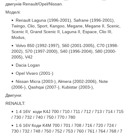
двигунів Renault/Opel/Nissan.
Моделі:
Renault Laguna (1996-2001), Safrane (1996-2001),
Twingo, Clio, Sport, Kangoo, Megane, Megane II, Scenic,
Scenic II, Grand Scenic II, Laguna II, Espace, Clio III,
Modus,
Volvo 850 (1992-1997), S60 (2001-2005), C70 (1998-
2002), S70 (1997-2000), S40 (1996-2004), S80 (2000-
2005), V42
Dacia Logan
Opel Vivaro (2001-)
Nissan Micra (2003-), Almera (2002-2006), Note
(2006-), Qashqai (2007-), Kubistar (2003-),
Двигуни:
RENAULT:
1.4 16V коди K4J 700 / 710 / 711 / 712 / 713 / 714 / 715
/ 730 / 732 / 740 / 750 / 770 / 780
1.6 16V Коди K4M 700 / 701 / 708 / 716 / 720 / 724 /
730 / 732 / 748 / 750 / 752 / 753 / 760 / 761 / 764 / 768 / 7