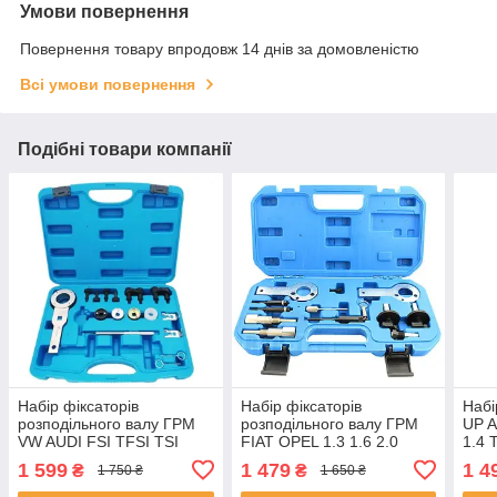
Умови повернення
Повернення товару впродовж 14 днів за домовленістю
Всі умови повернення
Подібні товари компанії
Набір фіксаторів
Набір фіксаторів
Набі
розподільного валу ГРМ
розподільного валу ГРМ
UP A
VW AUDI FSI TFSI TSI
FIAT OPEL 1.3 1.6 2.0
1.4 
TURBO 1.8 2.0 4V (VAG)
CDTi JTD Falcon F04026
F04
1 599
1 479
1 4
₴
₴
1 750 ₴
1 650 ₴
Falcon F04120