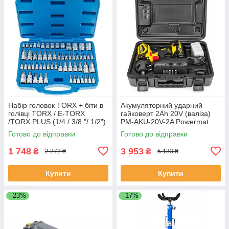
Набір головок TORX + біти в
Акумуляторний ударний
голівці TORX / E-TORX
гайковерт 2Ah 20V (валіза)
/TORX PLUS (1/4 / 3/8 "/ 1/2")
PM-AKU-20V-2A Powermat
60 од. Vorfal V08065
PM0678
Готово до відправки
Готово до відправки
1 748
3 953
₴
₴
2 272 ₴
5 133 ₴
Купити
Купити
–23%
–17%