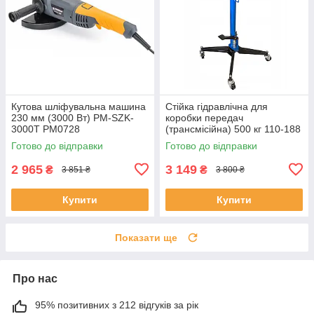
Кутова шліфувальна машина
Стійка гідравлічна для
230 мм (3000 Вт) PM-SZK-
коробки передач
3000T PM0728
(трансмісійна) 500 кг 110-188
см Vorfal V08390
Готово до відправки
Готово до відправки
2 965
3 149
₴
₴
3 851 ₴
3 800 ₴
Купити
Купити
Показати ще
Про нас
95% позитивних з 212 відгуків за рік