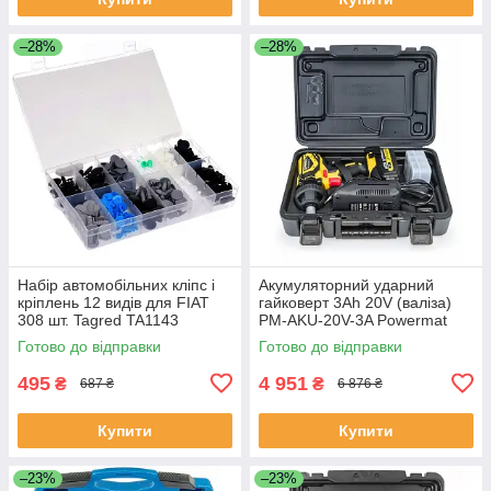
–28%
–28%
Набір автомобільних кліпс і
Акумуляторний ударний
кріплень 12 видів для FIAT
гайковерт 3Ah 20V (валіза)
308 шт. Tagred TA1143
PM-AKU-20V-3A Powermat
PM0679
Готово до відправки
Готово до відправки
495
4 951
₴
₴
687 ₴
6 876 ₴
Купити
Купити
–23%
–23%