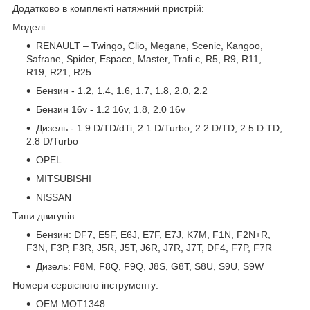
Додатково в комплекті натяжний пристрій:
Моделі:
RENAULT – Twingo, Clio, Megane, Scenic, Kangoo,
Safrane, Spider, Espace, Master, Trafi c, R5, R9, R11,
R19, R21, R25
Бензин - 1.2, 1.4, 1.6, 1.7, 1.8, 2.0, 2.2
Бензин 16v - 1.2 16v, 1.8, 2.0 16v
Дизель - 1.9 D/TD/dTi, 2.1 D/Turbo, 2.2 D/TD, 2.5 D TD,
2.8 D/Turbo
OPEL
MITSUBISHI
NISSAN
Типи двигунів:
Бензин: DF7, E5F, E6J, E7F, E7J, K7M, F1N, F2N+R,
F3N, F3P, F3R, J5R, J5T, J6R, J7R, J7T, DF4, F7P, F7R
Дизель: F8M, F8Q, F9Q, J8S, G8T, S8U, S9U, S9W
Номери сервісного інструменту:
OEM MOT1348