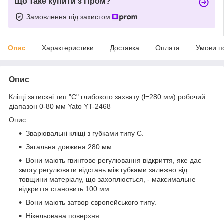
Що таке купити з Пром?
Замовлення під захистом
Опис
Характеристики
Доставка
Оплата
Умови п
Опис
Кліщі затискні тип "С" глибокого захвату (l=280 мм) робочий
діапазон 0-80 мм Yato YT-2468
Опис:
Зварювальні кліщі з губками типу С.
Загальна довжина 280 мм.
Вони мають гвинтове регулювання відкриття, яке дає
змогу регулювати відстань між губками залежно від
товщини матеріалу, що захоплюється, - максимальне
відкриття становить 100 мм.
Вони мають затвор європейського типу.
Нікельована поверхня.