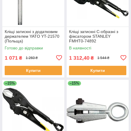
Кліщі затискні з додатковим
Кліщі затискні С-образні з
держателем YATO YT-21570
фіксатором STANLEY
(Польща)
FMHT0-74892
Готово до відправки
В наявності
1 071
1 312,40
₴
₴
1 260 ₴
1 544 ₴
Купити
Купити
–15%
–15%