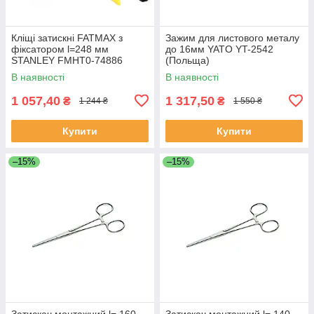
Кліщі затискні FATMAX з
Зажим для листового металу
фіксатором l=248 мм
до 16мм YATO YT-2542
STANLEY FMHT0-74886
(Польща)
В наявності
В наявності
1 057,40
1 317,50
₴
₴
1 244 ₴
1 550 ₴
Купити
Купити
–15%
–15%
Затискач монтажний l= 160
Затискач монтажний l= 140