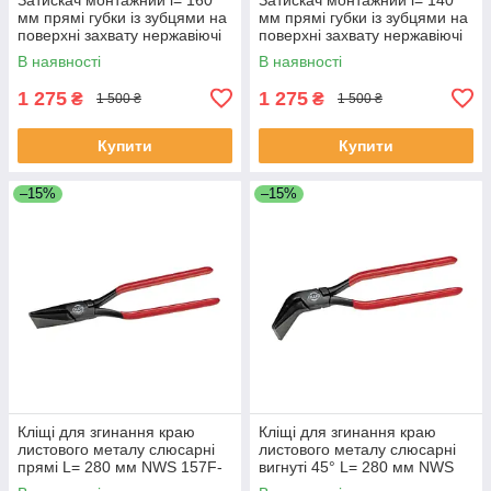
мм прямі губки із зубцями на
мм прямі губки із зубцями на
поверхні захвату нержавіючі
поверхні захвату нержавіючі
NWS 030Z-160
NWS 030Z-140
В наявності
В наявності
1 275
1 275
₴
₴
1 500 ₴
1 500 ₴
Купити
Купити
–15%
–15%
Кліщі для згинання краю
Кліщі для згинання краю
листового металу слюсарні
листового металу слюсарні
прямі L= 280 мм NWS 157F-
вигнуті 45° L= 280 мм NWS
12-280
157FG-12-280