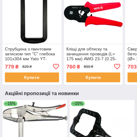
Струбцина з гвинтовим
Кліщі для обтиску та
Све
затиском тип "С" глибока
зачищення проводів (L=
бето
101х304 мм Yato YT-
175 мм) AWG 23-7 (0.25-
(Ø= 
64192 (Польща)
10 мм²) Yato YT-23051
мате
779
760
703
₴
₴
820 ₴
800 ₴
(Польща)
YT-
Купити
Купити
Акційні пропозиції та новинки
–15%
–15%