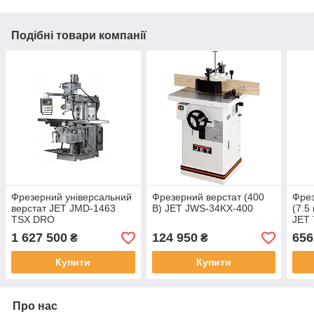
Подібні товари компанії
Фрезерний універсальний
Фрезерний верстат (400
Фрез
верстат JET JMD-1463
В) JET JWS-34KX-400
(7.
TSX DRO
JET
1 627 500
124 950
656
₴
₴
Купити
Купити
Про нас