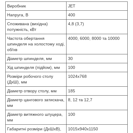
Виробник
JET
Напруга, В
400
Споживана (вихідна)
4,8 (3,7)
потужність, кВт
Частота обертання
4000, 6000, 8000 та 10000
шпинделя на холостому ході,
об/хв
Діаметр шпинделя, мм
30
Хід шпинделя (підйом), мм
100
Розміри робочого столу
1024х768
(ДхШ), мм
Діаметр отвору столу, мм
185
Діаметр цангового затискача,
8, 12 та 12,7
мм
Діаметр витяжного штуцера,
100
мм
Габаритні розміри (ДхШхВ),
1015х940х1150